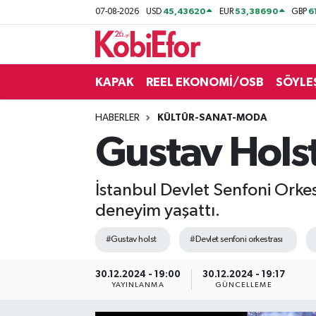
45,43620
53,38690
6
07-08-2026
USD
EUR
GBP
AKADEMİ
KAPAK
REEL EKONOMİ/OSB
SÖYLE
BİLİŞİM PANO
HABERLER
KÜLTÜR-SANAT-MODA
DESTEK-TEŞVİK
Gustav Holst
ETKİNLİK
İstanbul Devlet Senfoni Orkest
GÜNCEL
deneyim yaşattı.
HABERLER
#Gustav holst
#Devlet senfoni orkestrası
KAPAK
30.12.2024 - 19:00
30.12.2024 - 19:17
YAYINLANMA
GÜNCELLEME
OSB