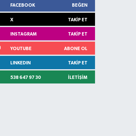
FACEBOOK
BEĞEN
X
TAKIP ET
INSTAGRAM
TAKIP ET
YOUTUBE
ABONE OL
LINKEDIN
TAKIP ET
538 647 97 30
İLETIŞIM