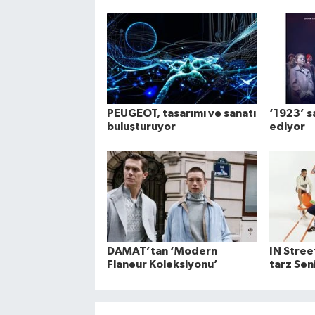
PEUGEOT, tasarımı ve sanatı
‘1923’ 
buluşturuyor
ediyor
DAMAT’tan ‘Modern
IN Stree
Flaneur Koleksiyonu’
tarz Sen