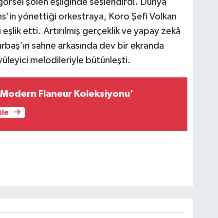
 görsel şölen eşliğinde seslendirdi. Dünya
s'in yönettiği orkestraya, Koro Şefi Volkan
şlik etti. Artırılmış gerçeklik ve yapay zekâ
Kırbaş’ın sahne arkasında dev bir ekranda
üleyici melodileriyle bütünleşti.
Modern Flaneur Koleksiyonu’
üle