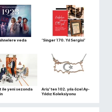
sahnelere veda
‘Singer 170. Yıl Sergisi’
t ile yeni sezonda
Ariş’ten 102. yıla özel Ay-
in
Yıldız Koleksiyonu