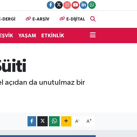
E-DERGİ
E-ARŞİV
E-DİJİTAL
EŞVİK
YAŞAM
ETKİNLİK
üiti
sel açıdan da unutulmaz bir
-
+
A
A