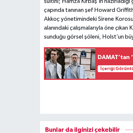
süitini; Hamza Kırbaş’ın hazırladığı
çapında tanınan şef Howard Griffith
Akkoç yönetimindeki Sirene Korosu e
alanındaki çalışmalarıyla öne çıkan 
sunduğu görsel şöleni, Holst’un büy
DAMAT’tan ‘
İçeriği Görünt
Bunlar da ilginizi çekebilir