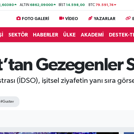
1,60380
6862,09000
14.598,00
79.591,74
ALTIN
BİST
BTC
FOTO GALERİ
VİDEO
YAZARLAR
Şİ
SEKTÖR
HABERLER
ÜLKE
AKADEMİ
DESTEK-T
’tan Gezegenler S
rası (İDSO), işitsel ziyafetin yanı sıra gör
#Gustav