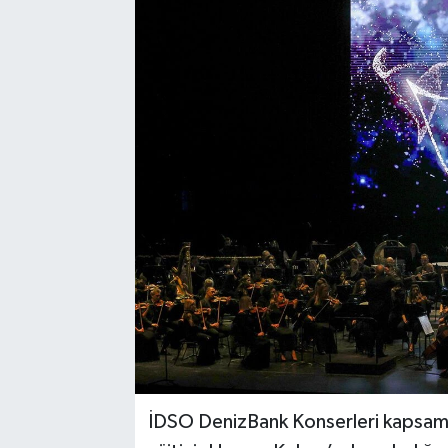
SEKTÖR
ŞİRKET PANO
SÖYLEŞİ
ÜLKE
YAŞAM
İDSO DenizBank Konserleri kapsamı