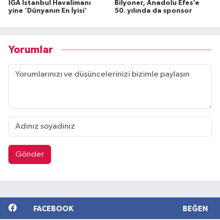
İGA İstanbul Havalimanı
Bilyoner, Anadolu Efes’e
yine ‘Dünyanın En İyisi’
50. yılında da sponsor
Yorumlar
Gönder
FACEBOOK
BEĞEN