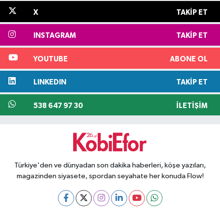
X
TAKIP ET
INSTAGRAM
TAKIP ET
YOUTUBE
ABONE OL
LINKEDIN
TAKIP ET
538 647 97 30
İLETIŞIM
Türkiye'den ve dünyadan son dakika haberleri, köşe yazıları,
magazinden siyasete, spordan seyahate her konuda Flow!