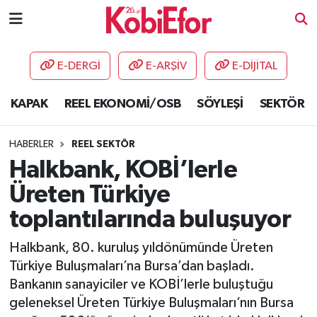
AKADEMİ
E-DERGİ
E-ARŞİV
E-DİJİTAL
BİLİŞİM PANO
KAPAK
REEL EKONOMİ/OSB
SÖYLEŞİ
SEKTÖR
DESTEK-TEŞVİK
HABERLER
REEL SEKTÖR
ETKİNLİK
Halkbank, KOBİ’lerle
Üreten Türkiye
GÜNCEL
toplantılarında buluşuyor
HABERLER
Halkbank, 80. kuruluş yıldönümünde Üreten
Türkiye Buluşmaları’na Bursa’dan başladı.
KAPAK
Bankanın sanayiciler ve KOBİ’lerle buluştuğu
geleneksel Üreten Türkiye Buluşmaları’nın Bursa
OSB