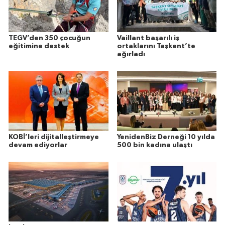
TEGV’den 350 çocuğun
Vaillant başarılı iş
eğitimine destek
ortaklarını Taşkent’te
ağırladı
KOBİ’leri dijitalleştirmeye
YenidenBiz Derneği 10 yılda
devam ediyorlar
500 bin kadına ulaştı