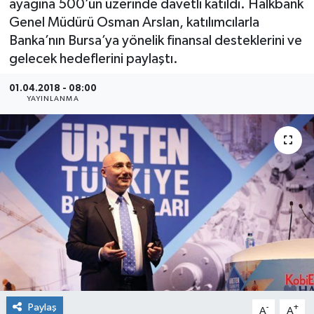
ayağına 500’ün üzerinde davetli katıldı. Halkbank
Genel Müdürü Osman Arslan, katılımcılarla
SEKTÖR
Banka’nın Bursa’ya yönelik finansal desteklerini ve
gelecek hedeflerini paylaştı.
ŞİRKET PANO
01.04.2018 - 08:00
SÖYLEŞİ
YAYINLANMA
ÜLKE
YAŞAM
Paylaş
-
+
A
A