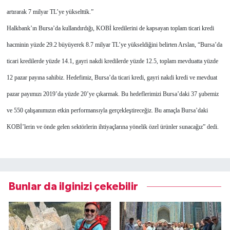
artırarak 7 milyar TL’ye yükselttik.”
Halkbank’ın Bursa’da kullandırdığı, KOBİ kredilerini de kapsayan toplam ticari kredi
hacminin yüzde 29.2 büyüyerek 8.7 milyar TL’ye yükseldiğini belirten Arslan, “Bursa’da
ticari kredilerde yüzde 14.1, gayri nakdi kredilerde yüzde 12.5, toplam mevduatta yüzde
12 pazar payına sahibiz. Hedefimiz, Bursa’da ticari kredi, gayri nakdi kredi ve mevduat
pazar payımızı 2019’da yüzde 20’ye çıkarmak. Bu hedeflerimizi Bursa’daki 37 şubemiz
ve 550 çalışanımızın etkin performansıyla gerçekleştireceğiz. Bu amaçla Bursa’daki
KOBİ’lerin ve önde gelen sektörlerin ihtiyaçlarına yönelik özel ürünler sunacağız” dedi.
Bunlar da ilginizi çekebilir