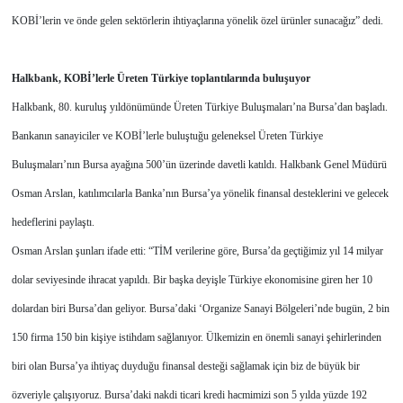
KOBİ’lerin ve önde gelen sektörlerin ihtiyaçlarına yönelik özel ürünler sunacağız” dedi.
Halkbank, KOBİ’lerle Üreten Türkiye toplantılarında buluşuyor
Halkbank, 80. kuruluş yıldönümünde Üreten Türkiye Buluşmaları’na Bursa’dan başladı.
Bankanın sanayiciler ve KOBİ’lerle buluştuğu geleneksel Üreten Türkiye
Buluşmaları’nın Bursa ayağına 500’ün üzerinde davetli katıldı. Halkbank Genel Müdürü
Osman Arslan, katılımcılarla Banka’nın Bursa’ya yönelik finansal desteklerini ve gelecek
hedeflerini paylaştı.
Osman Arslan şunları ifade etti: “TİM verilerine göre, Bursa’da geçtiğimiz yıl 14 milyar
dolar seviyesinde ihracat yapıldı. Bir başka deyişle Türkiye ekonomisine giren her 10
dolardan biri Bursa’dan geliyor. Bursa’daki ‘Organize Sanayi Bölgeleri’nde bugün, 2 bin
150 firma 150 bin kişiye istihdam sağlanıyor. Ülkemizin en önemli sanayi şehirlerinden
biri olan Bursa’ya ihtiyaç duyduğu finansal desteği sağlamak için biz de büyük bir
özveriyle çalışıyoruz. Bursa’daki nakdi ticari kredi hacmimizi son 5 yılda yüzde 192