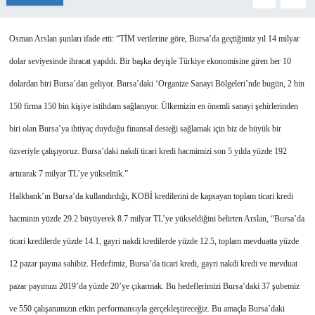
Osman Arslan şunları ifade etti: “TİM verilerine göre, Bursa’da geçtiğimiz yıl 14 milyar
dolar seviyesinde ihracat yapıldı. Bir başka deyişle Türkiye ekonomisine giren her 10
dolardan biri Bursa’dan geliyor. Bursa’daki ‘Organize Sanayi Bölgeleri’nde bugün, 2 bin
150 firma 150 bin kişiye istihdam sağlanıyor. Ülkemizin en önemli sanayi şehirlerinden
biri olan Bursa’ya ihtiyaç duyduğu finansal desteği sağlamak için biz de büyük bir
özveriyle çalışıyoruz. Bursa’daki nakdi ticari kredi hacmimizi son 5 yılda yüzde 192
artırarak 7 milyar TL’ye yükselttik.”
Halkbank’ın Bursa’da kullandırdığı, KOBİ kredilerini de kapsayan toplam ticari kredi
hacminin yüzde 29.2 büyüyerek 8.7 milyar TL’ye yükseldiğini belirten Arslan, “Bursa’da
ticari kredilerde yüzde 14.1, gayri nakdi kredilerde yüzde 12.5, toplam mevduatta yüzde
12 pazar payına sahibiz. Hedefimiz, Bursa’da ticari kredi, gayri nakdi kredi ve mevduat
pazar payımızı 2019’da yüzde 20’ye çıkarmak. Bu hedeflerimizi Bursa’daki 37 şubemiz
ve 550 çalışanımızın etkin performansıyla gerçekleştireceğiz. Bu amaçla Bursa’daki