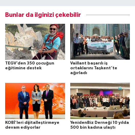
Bunlar da ilginizi çekebilir
TEGV’den 350 çocuğun
Vaillant başarılı iş
eğitimine destek
ortaklarını Taşkent’te
ağırladı
KOBİ’leri dijitalleştirmeye
YenidenBiz Derneği 10 yılda
devam ediyorlar
500 bin kadına ulaştı