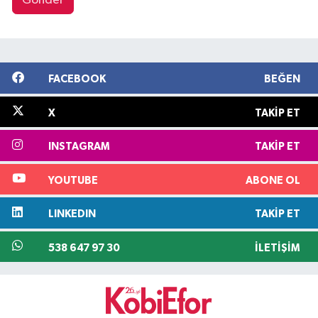
Gönder
FACEBOOK
BEĞEN
X
TAKIP ET
INSTAGRAM
TAKIP ET
YOUTUBE
ABONE OL
LINKEDIN
TAKIP ET
538 647 97 30
İLETIŞIM