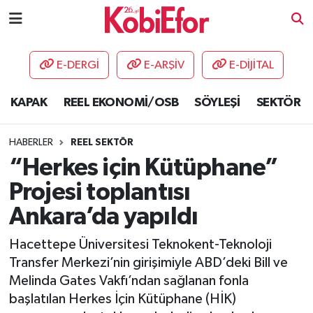
AKADEMİ
E-DERGİ
E-ARŞİV
E-DİJİTAL
BİLİŞİM PANO
KAPAK
REEL EKONOMİ/OSB
SÖYLEŞİ
SEKTÖR
DESTEK-TEŞVİK
HABERLER
REEL SEKTÖR
ETKİNLİK
“Herkes için Kütüphane”
Projesi toplantısı
GÜNCEL
Ankara’da yapıldı
HABERLER
Hacettepe Üniversitesi Teknokent-Teknoloji
Transfer Merkezi’nin girişimiyle ABD’deki Bill ve
KAPAK
Melinda Gates Vakfı’ndan sağlanan fonla
başlatılan Herkes İçin Kütüphane (HİK)
OSB