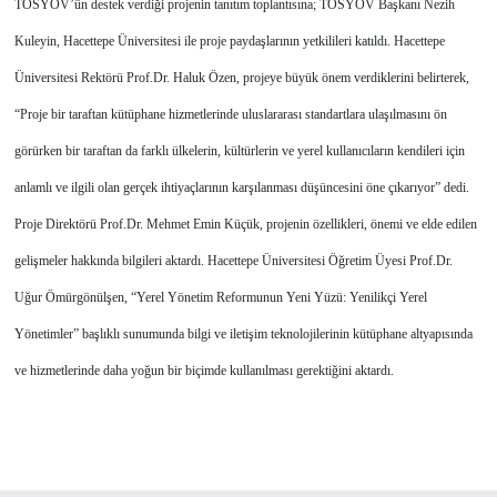
TOSYÖV’ün destek verdiği projenin tanıtım toplantısına; TOSYÖV Başkanı Nezih
Kuleyin, Hacettepe Üniversitesi ile proje paydaşlarının yetkilileri katıldı. Hacettepe
Üniversitesi Rektörü Prof.Dr. Haluk Özen, projeye büyük önem verdiklerini belirterek,
“Proje bir taraftan kütüphane hizmetlerinde uluslararası standartlara ulaşılmasını ön
görürken bir taraftan da farklı ülkelerin, kültürlerin ve yerel kullanıcıların kendileri için
anlamlı ve ilgili olan gerçek ihtiyaçlarının karşılanması düşüncesini öne çıkarıyor” dedi.
Proje Direktörü Prof.Dr. Mehmet Emin Küçük, projenin özellikleri, önemi ve elde edilen
gelişmeler hakkında bilgileri aktardı. Hacettepe Üniversitesi Öğretim Üyesi Prof.Dr.
Uğur Ömürgönülşen, “Yerel Yönetim Reformunun Yeni Yüzü: Yenilikçi Yerel
Yönetimler” başlıklı sunumunda bilgi ve iletişim teknolojilerinin kütüphane altyapısında
ve hizmetlerinde daha yoğun bir biçimde kullanılması gerektiğini aktardı.