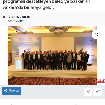
programını destekleyen belediye başkanları
Ankara’da bir araya geldi.
SEKTÖR
01.12.2016 - 08:01
ŞİRKET PANO
YAYINLANMA
SÖYLEŞİ
ÜLKE
YAŞAM
Paylaş
-
+
A
A