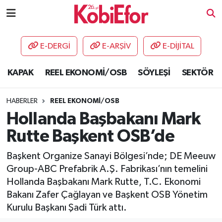
AKADEMİ
E-DERGİ
E-ARŞİV
E-DİJİTAL
BİLİŞİM PANO
KAPAK
REEL EKONOMİ/OSB
SÖYLEŞİ
SEKTÖR
DESTEK-TEŞVİK
HABERLER
REEL EKONOMİ/OSB
ETKİNLİK
Hollanda Başbakanı Mark
Rutte Başkent OSB’de
GÜNCEL
Başkent Organize Sanayi Bölgesi’nde; DE Meeuw
HABERLER
Group-ABC Prefabrik A.Ş. Fabrikası’nın temelini
Hollanda Başbakanı Mark Rutte, T.C. Ekonomi
KAPAK
Bakanı Zafer Çağlayan ve Başkent OSB Yönetim
Kurulu Başkanı Şadi Türk attı.
OSB