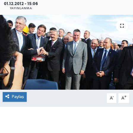
01.12.2012 - 15:06
YAYINLANMA
SEKTÖR
ŞİRKET PANO
SÖYLEŞİ
ÜLKE
YAŞAM
Paylaş
-
+
A
A