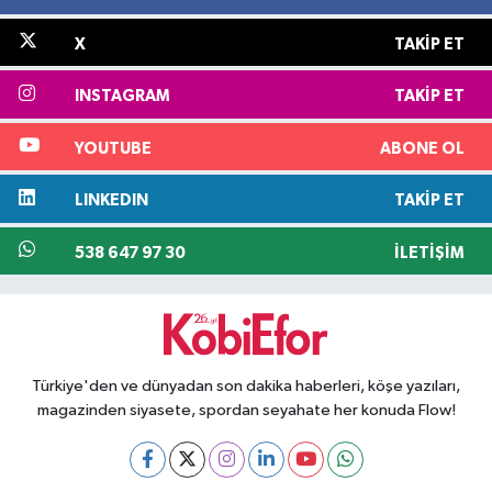
X
TAKIP ET
INSTAGRAM
TAKIP ET
YOUTUBE
ABONE OL
LINKEDIN
TAKIP ET
538 647 97 30
İLETIŞIM
Türkiye'den ve dünyadan son dakika haberleri, köşe yazıları,
magazinden siyasete, spordan seyahate her konuda Flow!