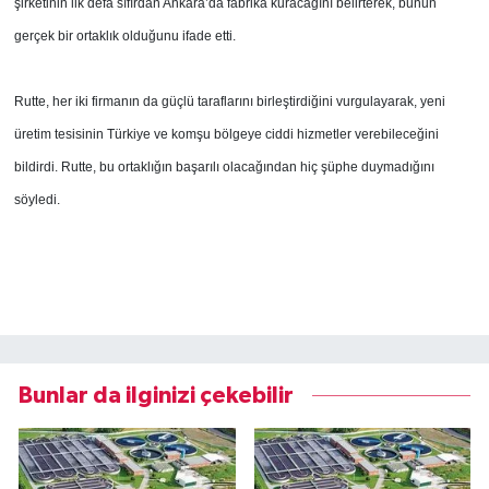
şirketinin ilk defa sıfırdan Ankara’da fabrika kuracağını belirterek, bunun
gerçek bir ortaklık olduğunu ifade etti.
Rutte, her iki firmanın da güçlü taraflarını birleştirdiğini vurgulayarak, yeni
üretim tesisinin Türkiye ve komşu bölgeye ciddi hizmetler verebileceğini
bildirdi. Rutte, bu ortaklığın başarılı olacağından hiç şüphe duymadığını
söyledi.
Bunlar da ilginizi çekebilir