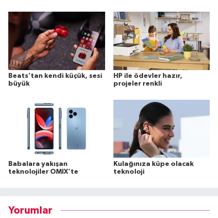
Beats’tan kendi küçük, sesi
HP ile ödevler hazır,
büyük
projeler renkli
Babalara yakışan
Kulağınıza küpe olacak
teknolojiler OMIX’te
teknoloji
Yorumlar