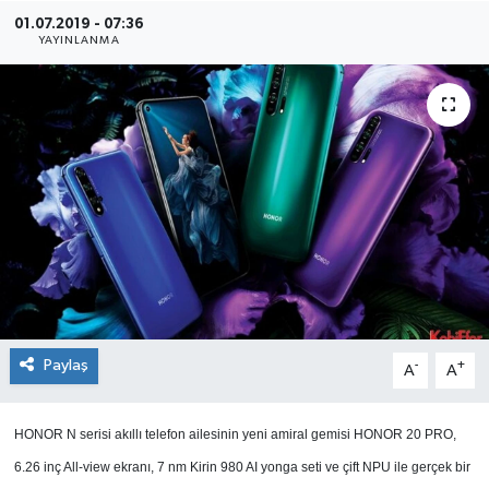
01.07.2019 - 07:36
SEKTÖR
YAYINLANMA
ŞİRKET PANO
SÖYLEŞİ
ÜLKE
YAŞAM
Paylaş
-
+
A
A
HONOR N serisi akıllı telefon ailesinin yeni amiral gemisi HONOR 20 PRO,
6.26 inç All-view ekranı, 7 nm Kirin 980 AI yonga seti ve çift NPU ile gerçek bir