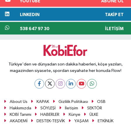
YOUTUBE
ABONE OL
LINKEDIN
TAKIP ET
538 647 97 30
İLETIŞIM
Türkiye'den ve dünyadan son dakika haberleri, köşe yazıları,
magazinden siyasete, spordan seyahate her konuda Flow!
About Us
KAPAK
Gizlilik Politikası
OSB
Hakkımızda
SÖYLEŞİ
İletişim
SEKTÖR
KOBİ Tanımı
HABERLER
Künye
ÜLKE
AKADEMİ
DESTEK-TEŞVİK
YAŞAM
ETKİNLİK