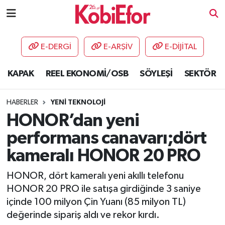
AKADEMİ
E-DERGİ
E-ARŞİV
E-DİJİTAL
BİLİŞİM PANO
KAPAK
REEL EKONOMİ/OSB
SÖYLEŞİ
SEKTÖR
DESTEK-TEŞVİK
HABERLER
YENİ TEKNOLOJİ
ETKİNLİK
HONOR’dan yeni
performans canavarı;dört
GÜNCEL
kameralı HONOR 20 PRO
HABERLER
HONOR, dört kameralı yeni akıllı telefonu
HONOR 20 PRO ile satışa girdiğinde 3 saniye
KAPAK
içinde 100 milyon Çin Yuanı (85 milyon TL)
değerinde sipariş aldı ve rekor kırdı.
OSB