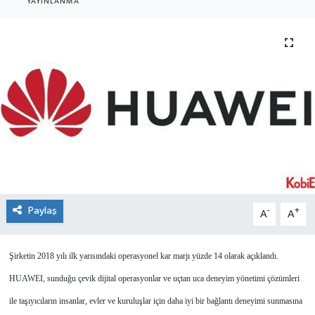
YAYINLANMA
SEKTÖR
ŞİRKET PANO
SÖYLEŞİ
ÜLKE
YAŞAM
Paylaş
-
+
A
A
Şirketin 2018 yılı ilk yarısındaki operasyonel kar marjı yüzde 14 olarak açıklandı.
HUAWEI, sunduğu çevik dijital operasyonlar ve uçtan uca deneyim yönetimi çözümleri
ile taşıyıcıların insanlar, evler ve kuruluşlar için daha iyi bir bağlantı deneyimi sunmasına