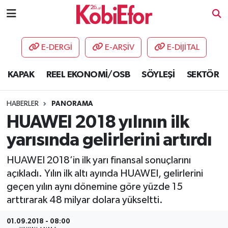
AKADEMİ
E-DERGİ
E-ARŞİV
E-DİJİTAL
BİLİŞİM PANO
KAPAK
REEL EKONOMİ/OSB
SÖYLEŞİ
SEKTÖR
DESTEK-TEŞVİK
HABERLER
PANORAMA
ETKİNLİK
HUAWEI 2018 yılının ilk
yarısında gelirlerini artırdı
GÜNCEL
HUAWEI 2018’in ilk yarı finansal sonuçlarını
HABERLER
açıkladı. Yılın ilk altı ayında HUAWEI, gelirlerini
geçen yılın aynı dönemine göre yüzde 15
KAPAK
arttırarak 48 milyar dolara yükseltti.
OSB
01.09.2018 - 08:00