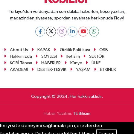
Türkiye'den ve dünyadan son dakika haberleri, köşe yazıları,
magazinden siyasete, spordan seyahate her konuda Flow!
About Us
KAPAK
Gizlilik Politikası
OSB
Hakkımızda
SÖYLEŞİ
İletişim
SEKTÖR
KOBİ Tanımı
HABERLER
Künye
ÜLKE
AKADEMİ
DESTEK-TEŞVİK
YAŞAM
ETKİNLİK
Copyright © 2024. Her hakkı saklıdır.
Haber Yazılımı:
TE Bilişim
En iyi site deneyimi sağlamak için çerezlerden
faydalanıyoruz. Detaylar için lütfen tıklayın.
Tamam