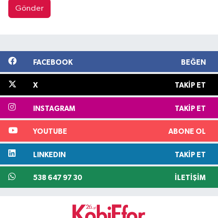
Gönder
FACEBOOK
BEĞEN
X
TAKIP ET
INSTAGRAM
TAKIP ET
YOUTUBE
ABONE OL
LINKEDIN
TAKIP ET
538 647 97 30
İLETIŞIM