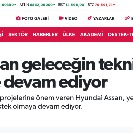
1,60380
6862,09000
14.598,00
79.591,74
ALTIN
BİST
BTC
FOTO GALERİ
VİDEO
YAZARLAR
Şİ
SEKTÖR
HABERLER
ÜLKE
AKADEMİ
DESTEK-T
n geleceğin tekni
e devam ediyor
 projelerine önem veren Hyundai Assan, ye
estek olmaya devam ediyor.