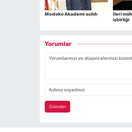
Modoko Akademi açıldı
İleri mü
işbirliği
Yorumlar
Gönder