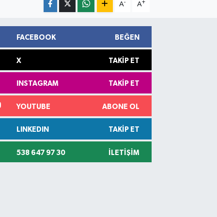
-
+
A
A
FACEBOOK
BEĞEN
X
TAKIP ET
INSTAGRAM
TAKIP ET
YOUTUBE
ABONE OL
LINKEDIN
TAKIP ET
538 647 97 30
İLETIŞIM