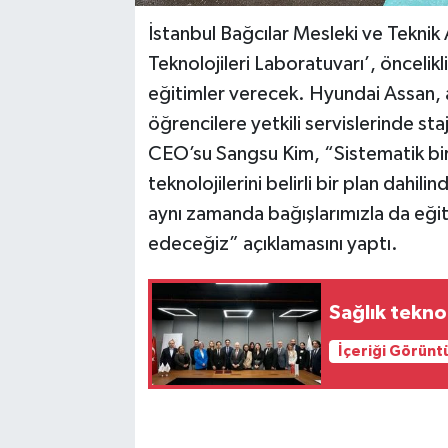
İstanbul Bağcılar Mesleki ve Tekni
Teknolojileri Laboratuvarı’, önceli
eğitimler verecek. Hyundai Assan,
öğrencilere yetkili servislerinde st
CEO’su Sangsu Kim, “Sistematik bir
teknolojilerini belirli bir plan dahi
aynı zamanda bağışlarımızla da eğ
edeceğiz” açıklamasını yaptı.
Sağlık teknolo
İçeriği Görünt