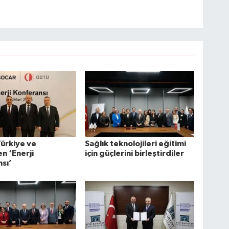
ürkiye ve
Sağlık teknolojileri eğitimi
n ‘Enerji
için güçlerini birleştirdiler
sı’