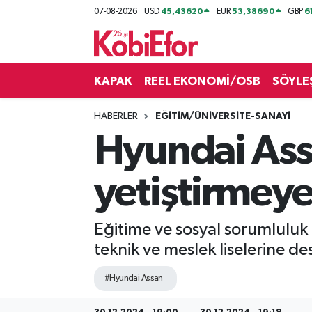
45,43620
53,38690
6
07-08-2026
USD
EUR
GBP
AKADEMİ
KAPAK
REEL EKONOMİ/OSB
SÖYLE
BİLİŞİM PANO
HABERLER
EĞİTİM/ÜNİVERSİTE-SANAYİ
DESTEK-TEŞVİK
Hyundai Assa
ETKİNLİK
yetiştirmey
GÜNCEL
Eğitime ve sosyal sorumluluk
HABERLER
teknik ve meslek liselerine d
KAPAK
#Hyundai Assan
OSB