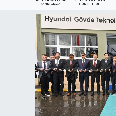
30.12.2024 - 19:00
30.12.2024 - 19:18
YAYINLANMA
GÜNCELLEME
SEKTÖR
ŞİRKET PANO
SÖYLEŞİ
ÜLKE
YAŞAM