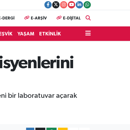
E-DERGİ
E-ARŞİV
E-DİJİTAL
EŞVİK
YAŞAM
ETKİNLİK
syenlerini
ni bir laboratuvar açarak