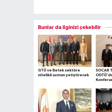
Bunlar da ilginizi çekebilir
GTÜ ve Betek sektöre
SOCAR T
nitelikli uzman yetiştirecek
ODTÜ’de
Konferan