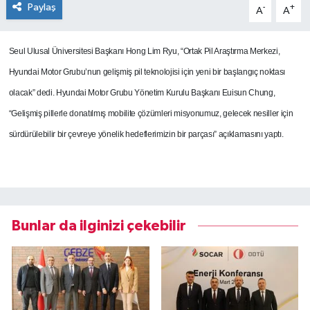
Paylaş
-
+
A
A
Seul Ulusal Üniversitesi Başkanı Hong Lim Ryu, “Ortak Pil Araştırma Merkezi,
Hyundai Motor Grubu’nun gelişmiş pil teknolojisi için yeni bir başlangıç noktası
olacak” dedi.
Hyundai Motor Grubu Yönetim Kurulu Başkanı Euisun Chung,
“Gelişmiş pillerle donatılmış mobilite çözümleri misyonumuz, gelecek nesiller için
sürdürülebilir bir çevreye yönelik hedeflerimizin bir parçası” açıklamasını yaptı.
Bunlar da ilginizi çekebilir