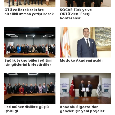
GTÜ ve Betek sektöre
SOCAR Türkiye ve
nitelikli uzman yetiştirecek
ODTÜ’den ‘Enerji
Konferansı’
Sağlık teknolojileri eğitimi
Modoko Akademi açıldı
için güçlerini birleştirdiler
İleri mühendislikte güçlü
Anadolu Sigorta’dan
işbirliği
gençler için yeni projeler