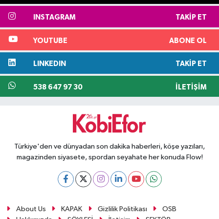
INSTAGRAM
TAKIP ET
YOUTUBE
ABONE OL
LINKEDIN
TAKIP ET
538 647 97 30
İLETIŞIM
Türkiye'den ve dünyadan son dakika haberleri, köşe yazıları,
magazinden siyasete, spordan seyahate her konuda Flow!
About Us
KAPAK
Gizlilik Politikası
OSB