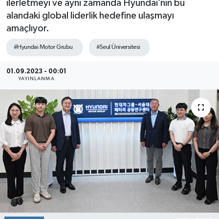
ilerletmeyi ve aynı zamanda Hyundai’nin bu
alandaki global liderlik hedefine ulaşmayı
SEKTÖR
amaçlıyor.
ŞİRKET PANO
#Hyundai Motor Grubu
#Seul Üniversitesi
SÖYLEŞİ
01.09.2023 - 00:01
YAYINLANMA
ÜLKE
YAŞAM