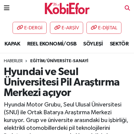
AKADEMİ
E-DERGİ
E-ARŞİV
E-DİJİTAL
BİLİŞİM PANO
KAPAK
REEL EKONOMİ/OSB
SÖYLEŞİ
SEKTÖR
DESTEK-TEŞVİK
HABERLER
EĞİTİM/ÜNİVERSİTE-SANAYİ
ETKİNLİK
Hyundai ve Seul
Üniversitesi Pil Araştırma
GÜNCEL
Merkezi açıyor
HABERLER
Hyundai Motor Grubu, Seul Ulusal Üniversitesi
(SNU) ile Ortak Batarya Araştırma Merkezi
KAPAK
kuruyor. Grup ve üniversite arasındaki bu işbirliği,
elektrikli otomobillerdeki pil teknolojilerini
OSB