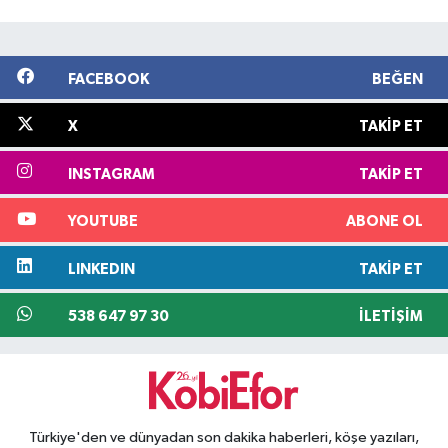
FACEBOOK
BEĞEN
X
TAKIP ET
INSTAGRAM
TAKIP ET
YOUTUBE
ABONE OL
LINKEDIN
TAKIP ET
538 647 97 30
İLETIŞIM
Türkiye'den ve dünyadan son dakika haberleri, köşe yazıları,