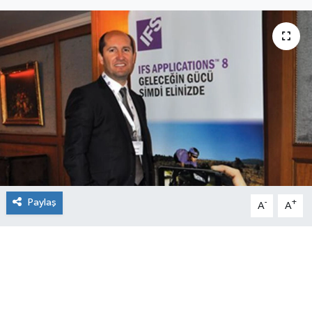
SEKTÖR
ŞİRKET PANO
SÖYLEŞİ
ÜLKE
YAŞAM
Paylaş
-
+
A
A