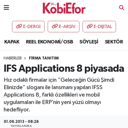
AKADEMİ
E-DERGİ
E-ARŞİV
E-DİJİTAL
BİLİŞİM PANO
KAPAK
REEL EKONOMİ/OSB
SÖYLEŞİ
SEKTÖR
DESTEK-TEŞVİK
HABERLER
FİRMA TANITIM
ETKİNLİK
IFS Applications 8 piyasada
Hız odaklı firmalar için “Geleceğin Gücü Şimdi
GÜNCEL
Elinizde” sloganı ile lansmanı yapılan IFSS
Applications 8, farklı özellikleri ve mobil
HABERLER
uygulamaları ile ERP’nin yeni yüzü olmayı
KAPAK
hedefliyor.
01.06.2013 - 08:26
OSB
YAYINLANMA