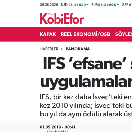
45,43620
53,38690
6
06-08-2026
USD
EUR
GBP
AKADEMİ
KAPAK
REEL EKONOMİ/OSB
SÖYLE
BİLİŞİM PANO
HABERLER
PANORAMA
DESTEK-TEŞVİK
IFS ‘efsane’
ETKİNLİK
uygulamalar 
GÜNCEL
IFS, bir kez daha İsveç’teki en
HABERLER
kez 2010 yılında; İsveç’teki bü
KAPAK
bu yıl da aynı ödülü alarak ü
OSB
01.05.2019 - 08:41
YAYINLANMA