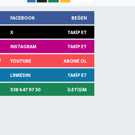
FACEBOOK
BEĞEN
X
TAKIP ET
INSTAGRAM
TAKIP ET
YOUTUBE
ABONE OL
LINKEDIN
TAKIP ET
538 647 97 30
İLETIŞIM