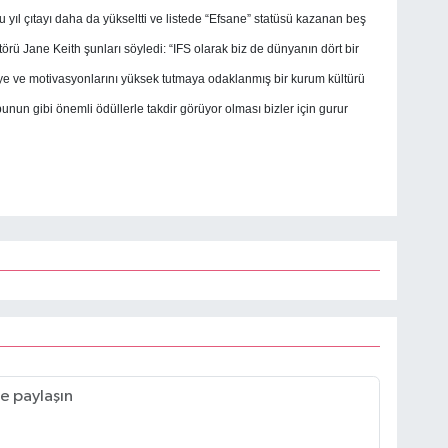
u yıl çıtayı daha da yükseltti ve listede “Efsane” statüsü kazanan beş
törü Jane Keith şunları söyledi: “IFS olarak biz de dünyanın dört bir
e ve motivasyonlarını yüksek tutmaya odaklanmış bir kurum kültürü
nun gibi önemli ödüllerle takdir görüyor olması bizler için gurur