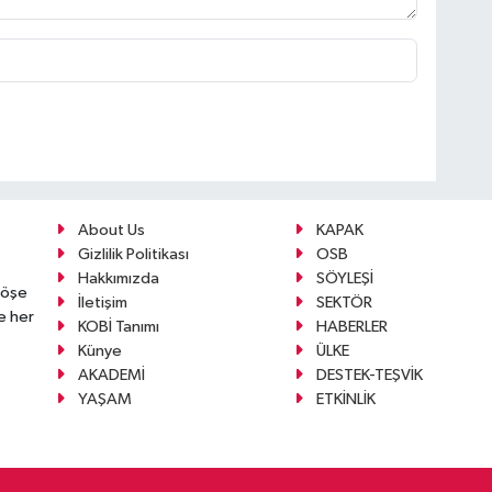
About Us
KAPAK
Gizlilik Politikası
OSB
Hakkımızda
SÖYLEŞİ
köşe
İletişim
SEKTÖR
e her
KOBİ Tanımı
HABERLER
Künye
ÜLKE
AKADEMİ
DESTEK-TEŞVİK
YAŞAM
ETKİNLİK