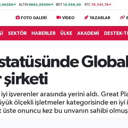
1,60380
6862,09000
14.598,00
79.591,74
ALTIN
BİST
BTC
FOTO GALERİ
VİDEO
YAZARLAR
Şİ
SEKTÖR
HABERLER
ÜLKE
AKADEMİ
DESTEK-T
 statüsünde Globa
şirketi
 iyi işverenler arasında yerini aldı. Great P
yük ölçekli işletmeler kategorisinde en iyi i
st üste onuncu kez bu unvanın sahibi olmuş