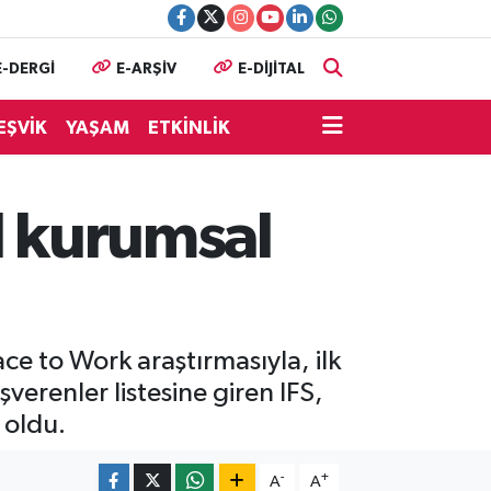
E-DERGİ
E-ARŞİV
E-DİJİTAL
EŞVİK
YAŞAM
ETKİNLİK
l kurumsal
lace to Work araştırmasıyla, ilk
şverenler listesine giren IFS,
 oldu.
-
+
A
A