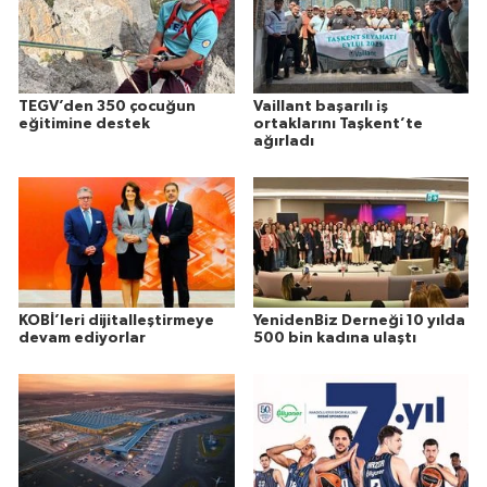
TEGV’den 350 çocuğun
Vaillant başarılı iş
eğitimine destek
ortaklarını Taşkent’te
ağırladı
KOBİ’leri dijitalleştirmeye
YenidenBiz Derneği 10 yılda
devam ediyorlar
500 bin kadına ulaştı