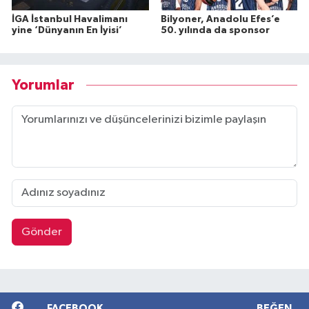
İGA İstanbul Havalimanı
Bilyoner, Anadolu Efes’e
yine ‘Dünyanın En İyisi’
50. yılında da sponsor
Yorumlar
Gönder
FACEBOOK
BEĞEN