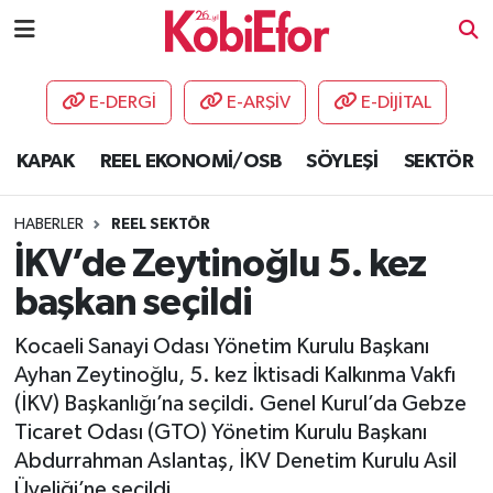
AKADEMİ
E-DERGİ
E-ARŞİV
E-DİJİTAL
BİLİŞİM PANO
KAPAK
REEL EKONOMİ/OSB
SÖYLEŞİ
SEKTÖR
DESTEK-TEŞVİK
HABERLER
REEL SEKTÖR
ETKİNLİK
İKV’de Zeytinoğlu 5. kez
başkan seçildi
GÜNCEL
Kocaeli Sanayi Odası Yönetim Kurulu Başkanı
HABERLER
Ayhan Zeytinoğlu, 5. kez İktisadi Kalkınma Vakfı
(İKV) Başkanlığı’na seçildi. Genel Kurul’da Gebze
KAPAK
Ticaret Odası (GTO) Yönetim Kurulu Başkanı
Abdurrahman Aslantaş, İKV Denetim Kurulu Asil
OSB
Üyeliği’ne seçildi.