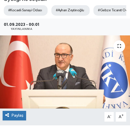
SEKTÖR
#Kocaeli Sanayi Odası
#Ayhan Zeytinoğlu
#Gebze Ticaret Oda
ŞİRKET PANO
01.09.2023 - 00:01
YAYINLANMA
SÖYLEŞİ
ÜLKE
YAŞAM
Paylaş
-
+
A
A