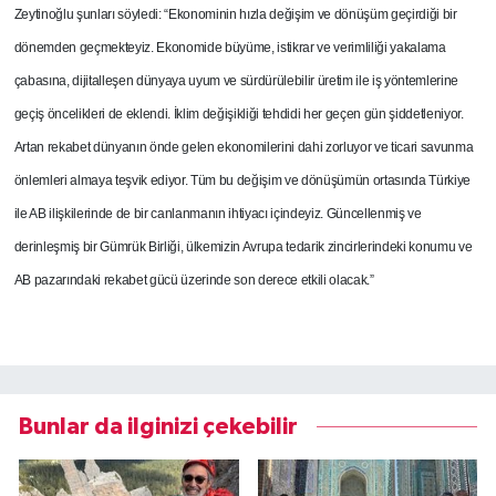
Zeytinoğlu şunları söyledi: “Ekonominin hızla değişim ve dönüşüm geçirdiği bir
dönemden geçmekteyiz. Ekonomide büyüme, istikrar ve verimliliği yakalama
çabasına, dijitalleşen dünyaya uyum ve sürdürülebilir üretim ile iş yöntemlerine
geçiş öncelikleri de eklendi. İklim değişikliği tehdidi her geçen gün şiddetleniyor.
Artan rekabet dünyanın önde gelen ekonomilerini dahi zorluyor ve ticari savunma
önlemleri almaya teşvik ediyor. Tüm bu değişim ve dönüşümün ortasında Türkiye
ile AB ilişkilerinde de bir canlanmanın ihtiyacı içindeyiz. Güncellenmiş ve
derinleşmiş bir Gümrük Birliği, ülkemizin Avrupa tedarik zincirlerindeki konumu ve
AB pazarındaki rekabet gücü üzerinde son derece etkili olacak.”
Bunlar da ilginizi çekebilir