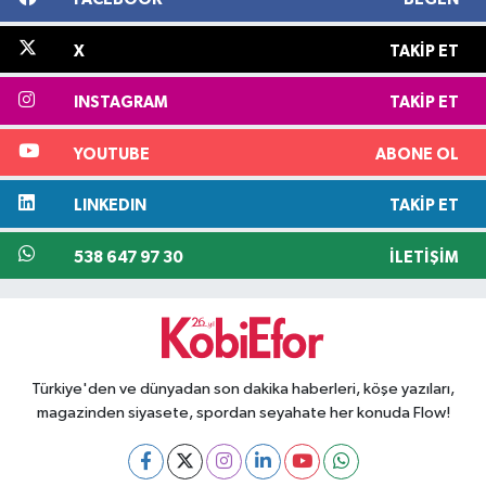
X
TAKIP ET
INSTAGRAM
TAKIP ET
YOUTUBE
ABONE OL
LINKEDIN
TAKIP ET
538 647 97 30
İLETIŞIM
Türkiye'den ve dünyadan son dakika haberleri, köşe yazıları,
magazinden siyasete, spordan seyahate her konuda Flow!