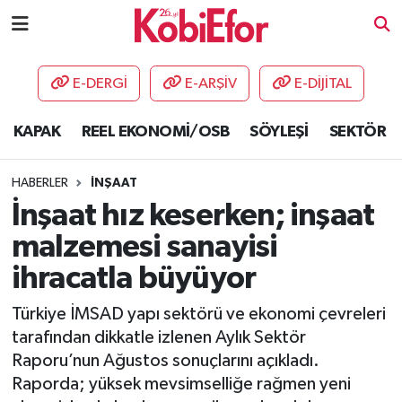
AKADEMİ
E-DERGİ
E-ARŞİV
E-DİJİTAL
BİLİŞİM PANO
KAPAK
REEL EKONOMİ/OSB
SÖYLEŞİ
SEKTÖR
DESTEK-TEŞVİK
HABERLER
İNŞAAT
ETKİNLİK
İnşaat hız keserken; inşaat
malzemesi sanayisi
GÜNCEL
ihracatla büyüyor
HABERLER
Türkiye İMSAD yapı sektörü ve ekonomi çevreleri
tarafından dikkatle izlenen Aylık Sektör
KAPAK
Raporu’nun Ağustos sonuçlarını açıkladı.
Raporda; yüksek mevsimselliğe rağmen yeni
OSB