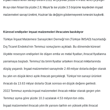
İnşaat malzemeleri sanayi üretimi 2022 ilk çeyrekte yüzde 4.4 arttı. İkinci çeyreğin
ilk ayı olan Nisan’da yüzde 2.8, Mayıs’ta ise yüzde 3.5 büyüme kaydeden inşaat
malzemeleri sanayi üretimi, Haziran’da değişim göstermeyerek ivmesini kaybetti.
Küresel endişeler inşaat malzemeleri ihracatını baskılıyor
Türkiye İnşaat Malzemesi Sanayicileri Derneği’nin (Türkiye İMSAD) hazırladığı
Dış Ticaret Endeksi’nin Temmuz sonuçlarını açıkladı. Bu dönemde küresel
ölçekte resesyon endişeleri ile düşen emtia ve metal fiyatları, ihracat fiyatlarına
yansımaya başladı. Temmuz’da birim fiyatlar artarken ihracat miktarlarında
düşüş yaşandı. İnşaat malzemeleri sanayinde 2.48 milyar dolarla değer olarak
bu yılın en düşük ikinci aylık ihracatı gerçekleşti. Türkiye’nin sanayi ürünleri
ihracatı da 13.63 milyar dolarla Ocak sonrası en düşük değere geriledi.
2022 Temmuz ayında inşaat malzemeleri ihracatı miktar olarak geçen yılın
Temmuz ayına göre yüzde 10.3 azalarak 4.53 milyon ton oldu.
İnşaat malzemeleri ihracatı yılın ilk yarısını tarihin en yüksek yıllık ihracat