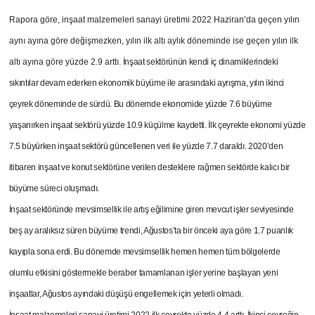
Rapora göre, inşaat malzemeleri sanayi üretimi 2022 Haziran’da geçen yılın
aynı ayına göre değişmezken, yılın ilk altı aylık döneminde ise geçen yılın ilk
altı ayına göre yüzde 2.9 arttı.
İnşaat sektörünün kendi iç dinamiklerindeki
sıkıntılar devam ederken ekonomik büyüme ile arasındaki ayrışma, yılın ikinci
çeyrek döneminde de sürdü. Bu dönemde ekonomide yüzde 7.6 büyüme
yaşanırken inşaat sektörü yüzde 10.9 küçülme kaydetti. İlk çeyrekte ekonomi yüzde
7.5 büyürken inşaat sektörü güncellenen veri ile yüzde 7.7 daraldı. 2020’den
itibaren inşaat ve konut sektörüne verilen desteklere rağmen sektörde kalıcı bir
büyüme süreci oluşmadı.
İnşaat sektöründe mevsimsellik ile artış eğilimine giren mevcut işler seviyesinde
beş ay aralıksız süren büyüme trendi, Ağustos’ta bir önceki aya göre 1.7 puanlık
kayıpla sona erdi. Bu dönemde mevsimsellik hemen hemen tüm bölgelerde
olumlu etkisini göstermekle beraber tamamlanan işler yerine başlayan yeni
inşaatlar, Ağustos ayındaki düşüşü engellemek için yeterli olmadı.