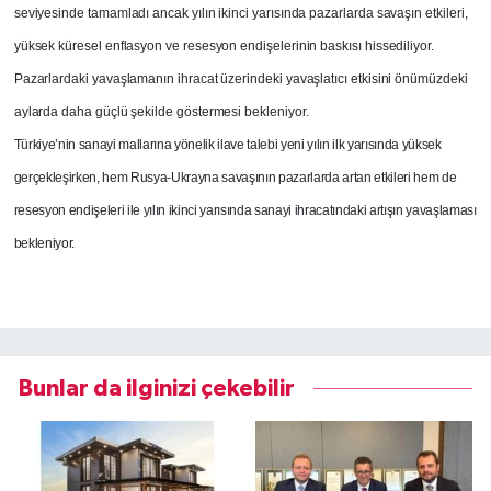
seviyesinde tamamladı ancak yılın ikinci yarısında pazarlarda savaşın etkileri,
yüksek küresel enflasyon ve resesyon endişelerinin baskısı hissediliyor.
Pazarlardaki yavaşlamanın ihracat üzerindeki yavaşlatıcı etkisini önümüzdeki
aylarda daha güçlü şekilde göstermesi bekleniyor.
Türkiye’nin sanayi mallarına yönelik ilave talebi yeni yılın ilk yarısında yüksek
gerçekleşirken, hem Rusya-Ukrayna savaşının pazarlarda artan etkileri hem de
resesyon endişeleri ile yılın ikinci yarısında sanayi ihracatındaki artışın yavaşlaması
bekleniyor.
Bunlar da ilginizi çekebilir