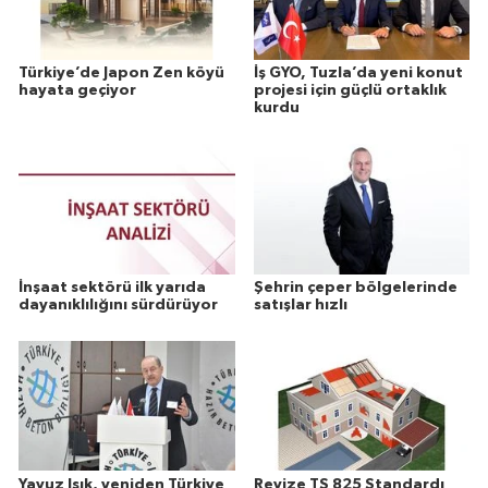
Türkiye’de Japon Zen köyü
İş GYO, Tuzla’da yeni konut
hayata geçiyor
projesi için güçlü ortaklık
kurdu
İnşaat sektörü ilk yarıda
Şehrin çeper bölgelerinde
dayanıklılığını sürdürüyor
satışlar hızlı
Yavuz Işık, yeniden Türkiye
Revize TS 825 Standardı