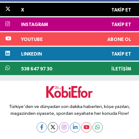
X
TAKIP ET
INSTAGRAM
TAKIP ET
YOUTUBE
ABONE OL
LINKEDIN
TAKIP ET
538 647 97 30
İLETIŞIM
Türkiye'den ve dünyadan son dakika haberleri, köşe yazıları,
magazinden siyasete, spordan seyahate her konuda Flow!