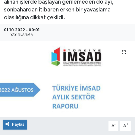
alınan işlerde başlayan gerilemeden dolayı,
sonbahardan itibaren erken bir yavaşlama
SEKTÖR
olasılığına dikkat çekildi.
ŞİRKET PANO
01.10.2022 - 00:01
YAYINLANMA
SÖYLEŞİ
ÜLKE
YAŞAM
Paylaş
-
+
A
A