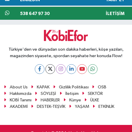
538 647 97 30
İLETIŞIM
Türkiye'den ve dünyadan son dakika haberleri, köşe yazıları,
magazinden siyasete, spordan seyahate her konuda Flow!
About Us
KAPAK
Gizlilik Politikası
OSB
Hakkımızda
SÖYLEŞİ
İletişim
SEKTÖR
KOBİ Tanımı
HABERLER
Künye
ÜLKE
AKADEMİ
DESTEK-TEŞVİK
YAŞAM
ETKİNLİK