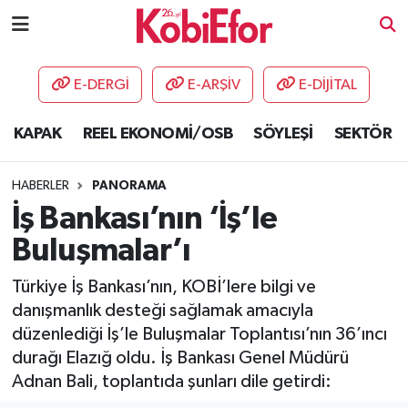
AKADEMİ
E-DERGİ
E-ARŞİV
E-DİJİTAL
BİLİŞİM PANO
KAPAK
REEL EKONOMİ/OSB
SÖYLEŞİ
SEKTÖR
DESTEK-TEŞVİK
HABERLER
PANORAMA
ETKİNLİK
İş Bankası’nın ‘İş’le
Buluşmalar’ı
GÜNCEL
Türkiye İş Bankası’nın, KOBİ’lere bilgi ve
HABERLER
danışmanlık desteği sağlamak amacıyla
düzenlediği İş’le Buluşmalar Toplantısı’nın 36’ıncı
KAPAK
durağı Elazığ oldu. İş Bankası Genel Müdürü
Adnan Bali, toplantıda şunları dile getirdi:
OSB