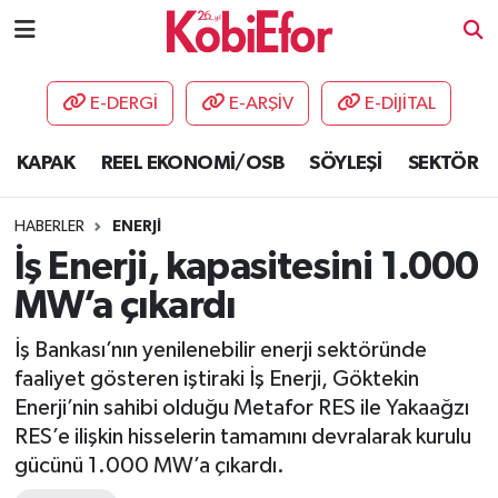
AKADEMİ
E-DERGİ
E-ARŞİV
E-DİJİTAL
BİLİŞİM PANO
KAPAK
REEL EKONOMİ/OSB
SÖYLEŞİ
SEKTÖR
DESTEK-TEŞVİK
HABERLER
ENERJİ
ETKİNLİK
İş Enerji, kapasitesini 1.000
MW’a çıkardı
GÜNCEL
İş Bankası’nın yenilenebilir enerji sektöründe
HABERLER
faaliyet gösteren iştiraki İş Enerji, Göktekin
Enerji’nin sahibi olduğu Metafor RES ile Yakaağzı
KAPAK
RES’e ilişkin hisselerin tamamını devralarak kurulu
gücünü 1.000 MW’a çıkardı.
OSB