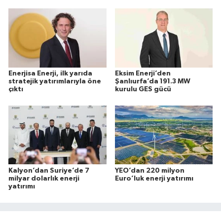
Enerjisa Enerji, ilk yarıda
Eksim Enerji’den
stratejik yatırımlarıyla öne
Şanlıurfa’da 191.3 MW
çıktı
kurulu GES gücü
Kalyon’dan Suriye’de 7
YEO’dan 220 milyon
milyar dolarlık enerji
Euro’luk enerji yatırımı
yatırımı