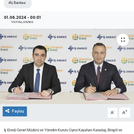
#İş Bankası
SEKTÖR
01.06.2024 - 00:01
YAYINLANMA
ŞİRKET PANO
SÖYLEŞİ
ÜLKE
YAŞAM
Paylaş
-
+
A
A
İş Enerji Genel Müdürü ve Yönetim Kurulu Üyesi Kayahan Karadaş, Bingöl ve