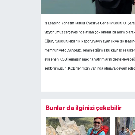
İş Leasing Yönetim Kurulu Üyesi ve Genel Müdürü U. Şafak Öğ
vizyonumuz çerçevesinde atılan çok önemli bir adım olarak
Öğün, “Sürdürülebilirlik Raporu yayınlayan ilk ve tek leasi
memnuniyet duyuyoruz. Temin ettiğimiz bu kaynak ile ülke
etkilenen KOBİ’lerimizin makina yatırımlarını destekleyeceğiz
sektörümüzün, KOBİ’lerimizin yanında olmaya devam edeceğ
Bunlar da ilginizi çekebilir