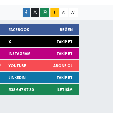
-
+
A
A
FACEBOOK
BEĞEN
X
TAKIP ET
INSTAGRAM
TAKIP ET
YOUTUBE
ABONE OL
LINKEDIN
TAKIP ET
538 647 97 30
İLETIŞIM