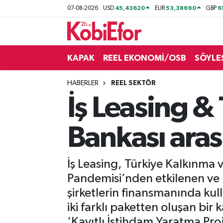
45,43620
53,38690
6
07-08-2026
USD
EUR
GBP
AKADEMİ
KAPAK
REEL EKONOMİ/OSB
SÖYLE
BİLİŞİM PANO
HABERLER
REEL SEKTÖR
DESTEK-TEŞVİK
İş Leasing &
ETKİNLİK
Bankası aras
GÜNCEL
İş Leasing, Türkiye Kalkınma
HABERLER
Pandemisi’nden etkilenen ve k
KAPAK
şirketlerin finansmanında ku
iki farklı paketten oluşan bir
OSB
‘Kayıtlı İstihdam Yaratma Proje