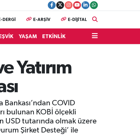
E-DERGİ
E-ARŞİV
E-DİJİTAL
EŞVİK
YAŞAM
ETKİNLİK
ve Yatırım
ası
ünya Bankası’ndan COVID
arı bulunan KOBİ ölçekli
on USD tutarında olmak üzere
Durum Şirket Desteği’ ile