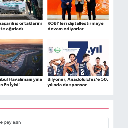
başarılı iş ortaklarını
KOBİ’leri dijitalleştirmeye
te ağırladı
devam ediyorlar
nbul Havalimanı yine
Bilyoner, Anadolu Efes’e 50.
 En İyisi’
yılında da sponsor