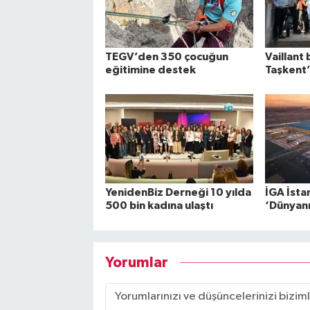
TEGV’den 350 çocuğun
Vaillant 
eğitimine destek
Taşkent’
YenidenBiz Derneği 10 yılda
İGA İsta
500 bin kadına ulaştı
‘Dünyanın
Yorumlar