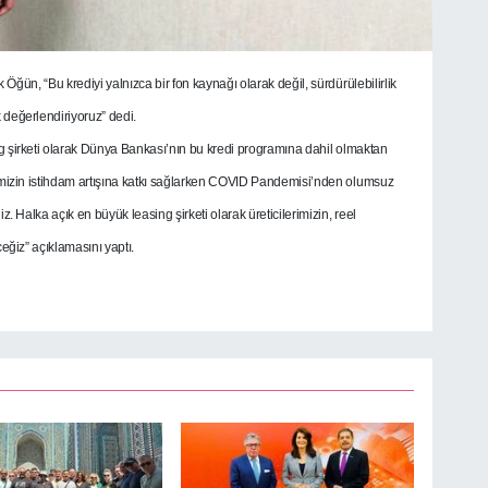
ün, “Bu krediyi yalnızca bir fon kaynağı olarak değil, sürdürülebilirlik
 değerlendiriyoruz” dedi.
ng şirketi olarak Dünya Bankası’nın bu kredi programına dahil olmaktan
mizin istihdam artışına katkı sağlarken COVID Pandemisi’nden olumsuz
. Halka açık en büyük leasing şirketi olarak üreticilerimizin, reel
iz” açıklamasını yaptı.