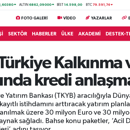
1,60380
6862,09000
14.598,00
79.591,74
ALTIN
BİST
BTC
FOTO GALERİ
VİDEO
YAZARLAR
Şİ
SEKTÖR
HABERLER
ÜLKE
AKADEMİ
DESTEK-T
 Türkiye Kalkınma 
ında kredi anlaşm
 ve Yatırım Bankası (TKYB) aracılığıyla D
ayıtlı istihdamını arttıracak yatırım planl
llanılmak üzere 30 milyon Euro ve 30 mily
 kaynak sağladı. Bahse konu paketler, ‘Acil 
si’ adını taşıyor.