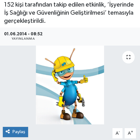
152 kişi tarafından takip edilen etkinlik, ‘İşyerinde
SEKTÖR
İş Sağlığı ve Güvenliğinin Geliştirilmesi’ temasıyla
gerçekleştirildi.
ŞİRKET PANO
01.06.2014 - 08:52
YAYINLANMA
SÖYLEŞİ
ÜLKE
YAŞAM
Paylaş
-
+
A
A