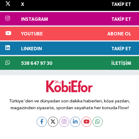
X
TAKIP ET
INSTAGRAM
TAKIP ET
YOUTUBE
ABONE OL
LINKEDIN
TAKIP ET
538 647 97 30
İLETIŞIM
Türkiye'den ve dünyadan son dakika haberleri, köşe yazıları,
magazinden siyasete, spordan seyahate her konuda Flow!