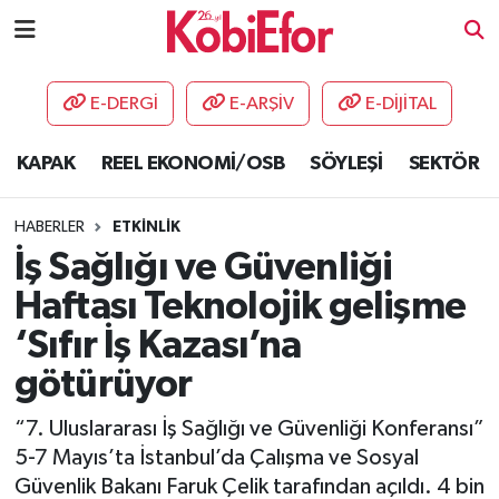
AKADEMİ
E-DERGİ
E-ARŞİV
E-DİJİTAL
BİLİŞİM PANO
KAPAK
REEL EKONOMİ/OSB
SÖYLEŞİ
SEKTÖR
DESTEK-TEŞVİK
HABERLER
ETKİNLİK
ETKİNLİK
İş Sağlığı ve Güvenliği
Haftası Teknolojik gelişme
GÜNCEL
‘Sıfır İş Kazası’na
HABERLER
götürüyor
KAPAK
“7. Uluslararası İş Sağlığı ve Güvenliği Konferansı”
5-7 Mayıs’ta İstanbul’da Çalışma ve Sosyal
OSB
Güvenlik Bakanı Faruk Çelik tarafından açıldı. 4 bin