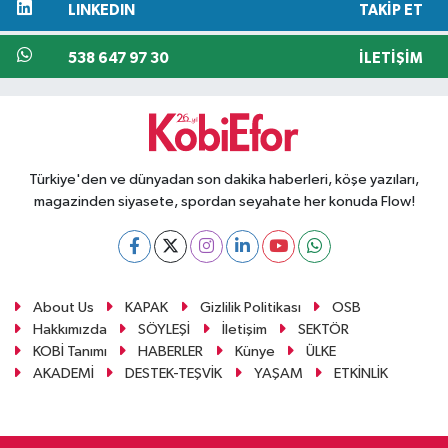
LINKEDIN
TAKIP ET
538 647 97 30
İLETIŞIM
Türkiye'den ve dünyadan son dakika haberleri, köşe yazıları,
magazinden siyasete, spordan seyahate her konuda Flow!
About Us
KAPAK
Gizlilik Politikası
OSB
Hakkımızda
SÖYLEŞİ
İletişim
SEKTÖR
KOBİ Tanımı
HABERLER
Künye
ÜLKE
AKADEMİ
DESTEK-TEŞVİK
YAŞAM
ETKİNLİK