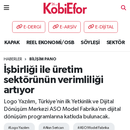
AKADEMİ
E-DERGİ
E-ARŞİV
E-DİJİTAL
BİLİŞİM PANO
KAPAK
REEL EKONOMİ/OSB
SÖYLEŞİ
SEKTÖR
DESTEK-TEŞVİK
HABERLER
BİLİŞİM PANO
ETKİNLİK
İşbirliği ile üretim
sektörünün verimliliği
GÜNCEL
artıyor
HABERLER
Logo Yazılım, Türkiye’nin ilk Yetkinlik ve Dijital
Dönüşüm Merkezi ASO Model Fabrika’nın dijital
KAPAK
dönüşüm programlarına katkıda bulunacak.
OSB
#Logo Yazılım
#Akın Sertcan
#ASO Model Fabrika