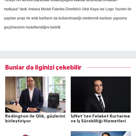
Türkiye’nin küresel pazardaki rekabetçiliğine katkıda bulunacak olmaktan
mutluyuz” dedi.
Ankara Model Fabrika Direktörü Ufuk Kaya ise Logo Yazılım ile
yapılan proje ile artık kartların da kullanılmadığı elektronik kanban yapısına
geçilmesinin hedeflendiğini belirtti.
Bunlar da ilginizi çekebilir
Redington ile Qlik, güçlerini
İşNet’ten Felaket Kurtarma
birleştiriyor
ve İş Sürekliliği Hizmetleri