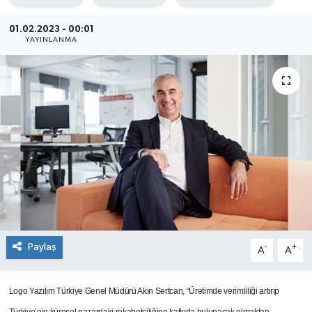
SEKTÖR
01.02.2023 - 00:01
YAYINLANMA
ŞİRKET PANO
SÖYLEŞİ
ÜLKE
YAŞAM
Paylaş
-
+
A
A
Logo Yazılım Türkiye Genel Müdürü Akın Sertcan, “Üretimde verimliliği artırıp