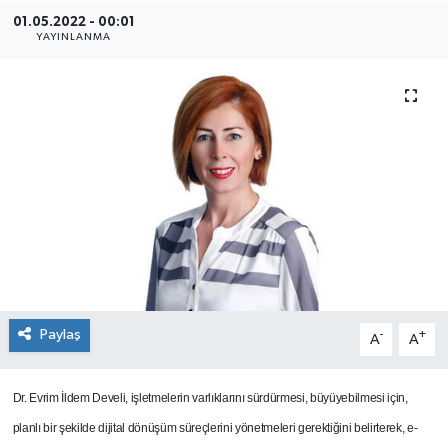
01.05.2022 - 00:01
SEKTÖR
YAYINLANMA
ŞİRKET PANO
SÖYLEŞİ
ÜLKE
YAŞAM
Paylaş
-
+
A
A
Dr. Evrim İldem Develi, işletmelerin varlıklarını sürdürmesi, büyüyebilmesi için,
planlı bir şekilde dijital dönüşüm süreçlerini yönetmeleri gerektiğini belirterek, e-