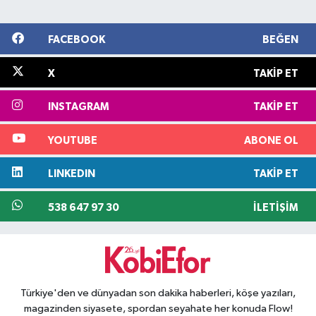
FACEBOOK
BEĞEN
X
TAKIP ET
INSTAGRAM
TAKIP ET
YOUTUBE
ABONE OL
LINKEDIN
TAKIP ET
538 647 97 30
İLETIŞIM
Türkiye'den ve dünyadan son dakika haberleri, köşe yazıları,
magazinden siyasete, spordan seyahate her konuda Flow!