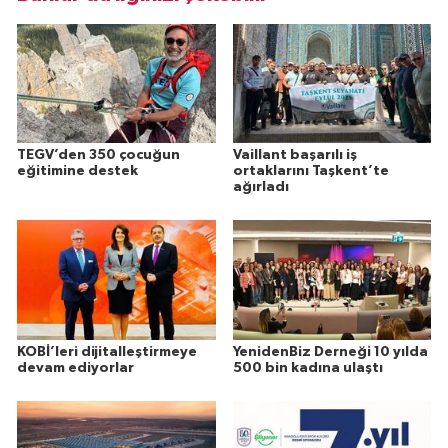
TEGV’den 350 çocuğun
Vaillant başarılı iş
eğitimine destek
ortaklarını Taşkent’te
ağırladı
KOBİ’leri dijitalleştirmeye
YenidenBiz Derneği 10 yılda
devam ediyorlar
500 bin kadına ulaştı