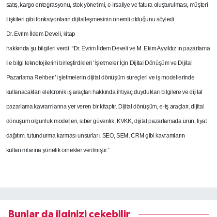
satış, kargo entegrasyonu, stok yönetimi, e-irsaliye ve fatura oluşturulması, müşteri
ilişkileri gibi fonksiyonların dijitalleşmesinin önemli olduğunu söyledi.
Dr. Evrim İldem Develi, kitap
hakkında şu bilgileri verdi: “Dr. Evrim İldem Develi ve M. Ekim Ayyıldız’ın pazarlama
ile bilgi teknolojilerini birleştirdikleri ‘İşletmeler İçin Dijital Dönüşüm ve Dijital
Pazarlama Rehberi’ işletmelerin dijital dönüşüm süreçleri ve iş modellerinde
kullanacakları elektronik iş araçları hakkında ihtiyaç duydukları bilgilere ve dijital
pazarlama kavramlarına yer veren bir kitaptır. Dijital dönüşüm, e-iş araçları, dijital
dönüşüm olgunluk modelleri, siber güvenlik, KVKK, dijital pazarlamada ürün, fiyat
dağıtım, tutundurma karması unsurları, SEO, SEM, CRM gibi kavramların
kullanımlarına yönelik örnekler verilmiştir.”
Bunlar da ilginizi çekebilir