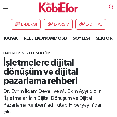
AKADEMİ
E-DERGİ
E-ARŞİV
E-DİJİTAL
BİLİŞİM PANO
KAPAK
REEL EKONOMİ/OSB
SÖYLEŞİ
SEKTÖR
DESTEK-TEŞVİK
HABERLER
REEL SEKTÖR
ETKİNLİK
İşletmelere dijital
dönüşüm ve dijital
GÜNCEL
pazarlama rehberi
HABERLER
Dr. Evrim İldem Develi ve M. Ekim Ayyıldız’ın
‘İşletmeler İçin Dijital Dönüşüm ve Dijital
KAPAK
Pazarlama Rehberi’ adlı kitap Hiperyayın’dan
çıktı.
OSB