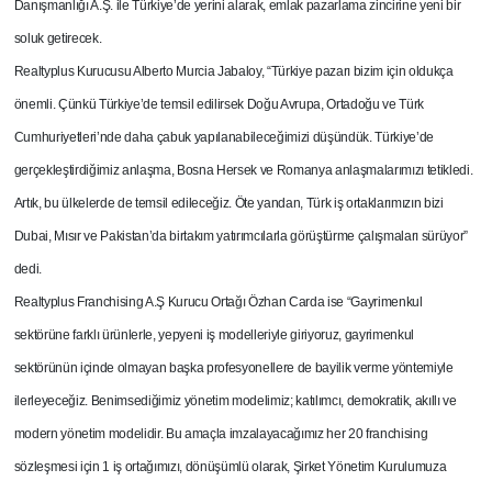
Danışmanlığı A.Ş. ile Türkiye’de yerini alarak, emlak pazarlama zincirine yeni bir
soluk getirecek.
Realtyplus Kurucusu Alberto Murcia Jabaloy, “Türkiye pazarı bizim için oldukça
önemli. Çünkü Türkiye’de temsil edilirsek Doğu Avrupa, Ortadoğu ve Türk
Cumhuriyetleri’nde daha çabuk yapılanabileceğimizi düşündük. Türkiye’de
gerçekleştirdiğimiz anlaşma, Bosna Hersek ve Romanya anlaşmalarımızı tetikledi.
Artık, bu ülkelerde de temsil edileceğiz. Öte yandan, Türk iş ortaklarımızın bizi
Dubai, Mısır ve Pakistan’da birtakım yatırımcılarla görüştürme çalışmaları sürüyor”
dedi.
Realtyplus Franchising A.Ş Kurucu Ortağı Özhan Carda ise “Gayrimenkul
sektörüne farklı ürünlerle, yepyeni iş modelleriyle giriyoruz, gayrimenkul
sektörünün içinde olmayan başka profesyonellere de bayilik verme yöntemiyle
ilerleyeceğiz. Benimsediğimiz yönetim modelimiz; katılımcı, demokratik, akıllı ve
modern yönetim modelidir. Bu amaçla imzalayacağımız her 20 franchising
sözleşmesi için 1 iş ortağımızı, dönüşümlü olarak, Şirket Yönetim Kurulumuza