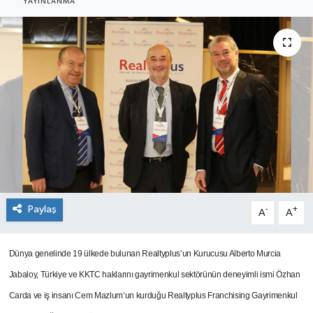
YAYINLANMA
SEKTÖR
ŞİRKET PANO
SÖYLEŞİ
ÜLKE
YAŞAM
Paylaş
-
+
A
A
Dünya genelinde 19 ülkede bulunan Realtyplus’un Kurucusu Alberto Murcia
Jabaloy, Türkiye ve KKTC haklarını gayrimenkul sektörünün deneyimli ismi Özhan
Carda ve iş insanı Cem Mazlum’un kurduğu Realtyplus Franchising Gayrimenkul