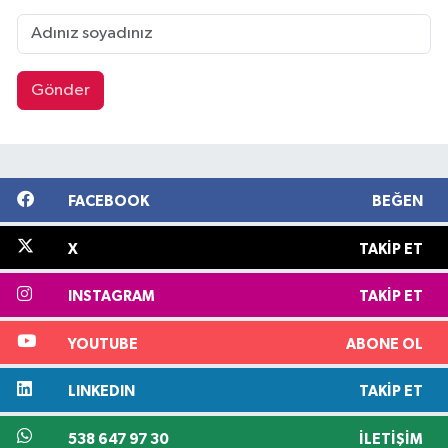
Gönder
FACEBOOK
BEĞEN
X
TAKIP ET
INSTAGRAM
TAKIP ET
YOUTUBE
ABONE OL
LINKEDIN
TAKIP ET
538 647 97 30
İLETIŞIM