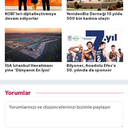
KOBİ’leri dijitalleştirmeye
YenidenBiz Derneği 10 yılda
devam ediyorlar
500 bin kadına ulaştı
İGA İstanbul Havalimanı
Bilyoner, Anadolu Efes’e
yine ‘Dünyanın En İyisi’
50. yılında da sponsor
Yorumlar