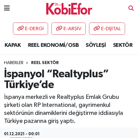
AKADEMİ
E-DERGİ
E-ARŞİV
E-DİJİTAL
BİLİŞİM PANO
KAPAK
REEL EKONOMİ/OSB
SÖYLEŞİ
SEKTÖR
DESTEK-TEŞVİK
HABERLER
REEL SEKTÖR
ETKİNLİK
İspanyol “Realtyplus”
Türkiye’de
GÜNCEL
İspanya merkezli ve Realtyplus Emlak Grubu
HABERLER
şirketi olan RP International, gayrimenkul
sektörünün dinamiklerini değiştirme iddiasıyla
KAPAK
Türkiye pazarına giriş yaptı.
OSB
01.12.2021 - 00:01