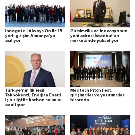
Innogate | Always On ile 15
Girişimcilik ve inovasyonun
yerli girişim Almanya’ya
yeni adresi İstanbul’un
açılıyor
merkezinde yükseliyor
Türkiye’nin İlk Yeşil
Medtech Pitch Fest,
Teknokenti, Enerjisa Enerji
girişimciler ve yatırımcılar
iş birliği ile karbon salımını
birarada
azaltıyor