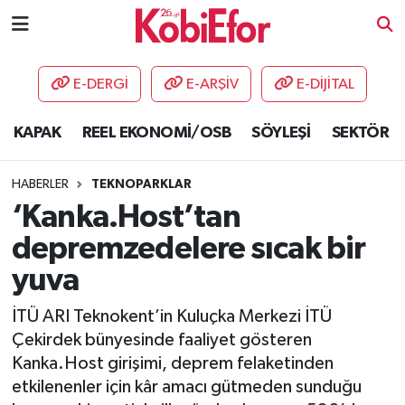
AKADEMİ
E-DERGİ
E-ARŞİV
E-DİJİTAL
BİLİŞİM PANO
KAPAK
REEL EKONOMİ/OSB
SÖYLEŞİ
SEKTÖR
DESTEK-TEŞVİK
HABERLER
TEKNOPARKLAR
ETKİNLİK
‘Kanka.Host’tan
depremzedelere sıcak bir
GÜNCEL
yuva
HABERLER
İTÜ ARI Teknokent’in Kuluçka Merkezi İTÜ
Çekirdek bünyesinde faaliyet gösteren
KAPAK
Kanka.Host girişimi, deprem felaketinden
etkilenenler için kâr amacı gütmeden sunduğu
OSB