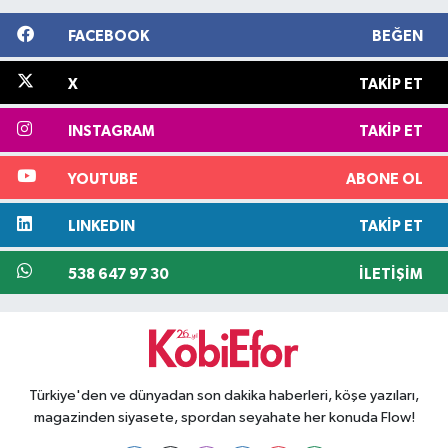
FACEBOOK
BEĞEN
X
TAKIP ET
INSTAGRAM
TAKIP ET
YOUTUBE
ABONE OL
LINKEDIN
TAKIP ET
538 647 97 30
İLETIŞIM
Türkiye'den ve dünyadan son dakika haberleri, köşe yazıları,
magazinden siyasete, spordan seyahate her konuda Flow!