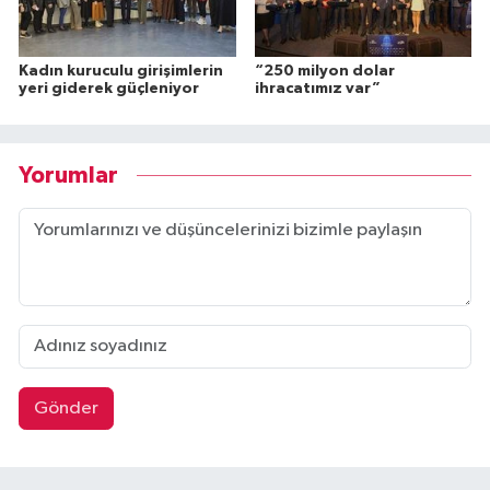
Kadın kuruculu girişimlerin
“250 milyon dolar
yeri giderek güçleniyor
ihracatımız var”
Yorumlar
Gönder