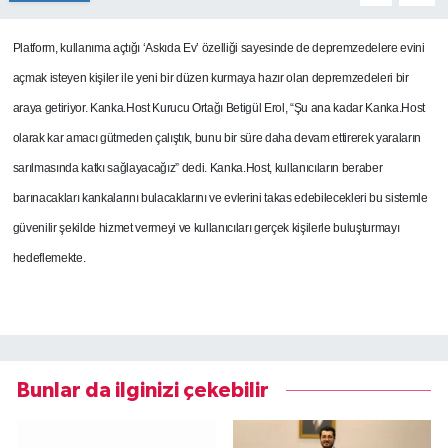
Platform, kullanıma açtığı ‘Askıda Ev’ özelliği sayesinde de depremzedelere evini
açmak isteyen kişiler ile yeni bir düzen kurmaya hazır olan depremzedeleri bir
araya getiriyor.
Kanka.Host Kurucu Ortağı Betigül Erol, “Şu ana kadar Kanka.Host
olarak kar amacı gütmeden çalıştık, bunu bir süre daha devam ettirerek yaraların
sarılmasında katkı sağlayacağız” dedi.
Kanka.Host, kullanıcıların beraber
barınacakları kankalarını bulacaklarını ve evlerini takas edebilecekleri bu sistemle
güvenilir şekilde hizmet vermeyi ve kullanıcıları gerçek kişilerle buluşturmayı
hedeflemekte.
Bunlar da ilginizi çekebilir