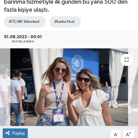
barınma hizmetiyle ilk günden bu yana 500’den
fazla kişiye ulaştı.
SEKTÖR
#İTÜ ARI Teknokent
#Kanka.Host
ŞİRKET PANO
01.08.2023 - 00:01
SÖYLEŞİ
YAYINLANMA
ÜLKE
YAŞAM
Paylaş
-
+
A
A