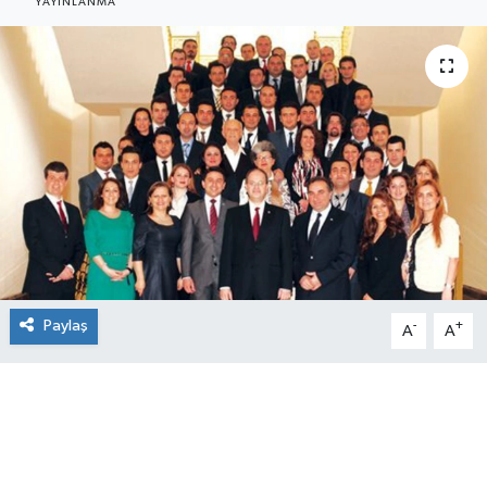
YAYINLANMA
SEKTÖR
ŞİRKET PANO
SÖYLEŞİ
ÜLKE
YAŞAM
Paylaş
-
+
A
A