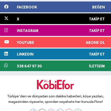
FACEBOOK
BEĞEN
X
TAKIP ET
INSTAGRAM
TAKIP ET
YOUTUBE
ABONE OL
LINKEDIN
TAKIP ET
538 647 97 30
İLETIŞIM
Türkiye'den ve dünyadan son dakika haberleri, köşe yazıları,
magazinden siyasete, spordan seyahate her konuda Flow!