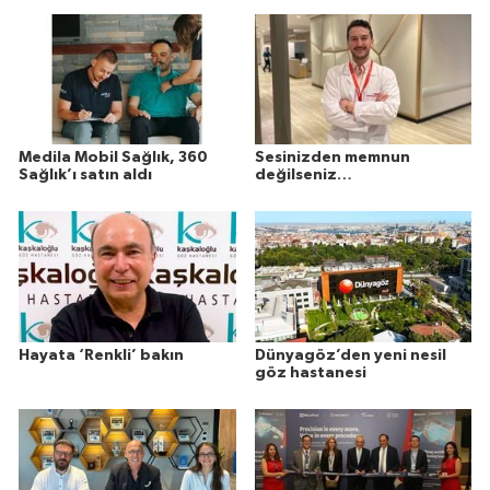
Medila Mobil Sağlık, 360
Sesinizden memnun
Sağlık’ı satın aldı
değilseniz…
Hayata ‘Renkli’ bakın
Dünyagöz’den yeni nesil
göz hastanesi