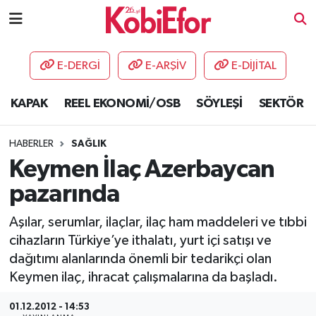
AKADEMİ
E-DERGİ
E-ARŞİV
E-DİJİTAL
BİLİŞİM PANO
KAPAK
REEL EKONOMİ/OSB
SÖYLEŞİ
SEKTÖR
DESTEK-TEŞVİK
HABERLER
SAĞLIK
ETKİNLİK
Keymen İlaç Azerbaycan
pazarında
GÜNCEL
Aşılar, serumlar, ilaçlar, ilaç ham maddeleri ve tıbbi
HABERLER
cihazların Türkiye’ye ithalatı, yurt içi satışı ve
dağıtımı alanlarında önemli bir tedarikçi olan
KAPAK
Keymen ilaç, ihracat çalışmalarına da başladı.
OSB
01.12.2012 - 14:53