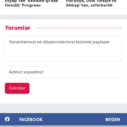
Evyap’tan ‘Kendine İyi Bak
Filli Boya, Dow Türkiye ve
Gençlik’ Programı
Ahbap’tan, seferberlik
Yorumlar
Gönder
FACEBOOK
BEĞEN