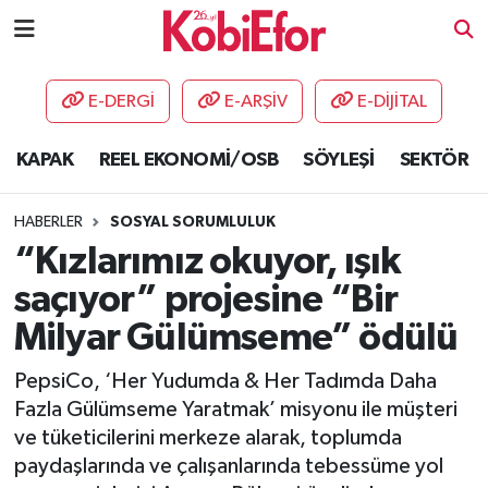
AKADEMİ
E-DERGİ
E-ARŞİV
E-DİJİTAL
BİLİŞİM PANO
KAPAK
REEL EKONOMİ/OSB
SÖYLEŞİ
SEKTÖR
DESTEK-TEŞVİK
HABERLER
SOSYAL SORUMLULUK
ETKİNLİK
“Kızlarımız okuyor, ışık
saçıyor” projesine “Bir
GÜNCEL
Milyar Gülümseme” ödülü
HABERLER
PepsiCo, ‘Her Yudumda & Her Tadımda Daha
Fazla Gülümseme Yaratmak’ misyonu ile müşteri
KAPAK
ve tüketicilerini merkeze alarak, toplumda
paydaşlarında ve çalışanlarında tebessüme yol
OSB