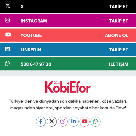
X
TAKIP ET
INSTAGRAM
TAKIP ET
YOUTUBE
ABONE OL
LINKEDIN
TAKIP ET
538 647 97 30
İLETIŞIM
Türkiye'den ve dünyadan son dakika haberleri, köşe yazıları,
magazinden siyasete, spordan seyahate her konuda Flow!