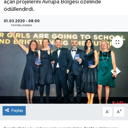
açan projelerini Avrupa Bölgesi özelinde
ödüllendirdi.
SEKTÖR
01.03.2020 - 08:00
ŞİRKET PANO
YAYINLANMA
SÖYLEŞİ
ÜLKE
YAŞAM
Paylaş
-
+
A
A