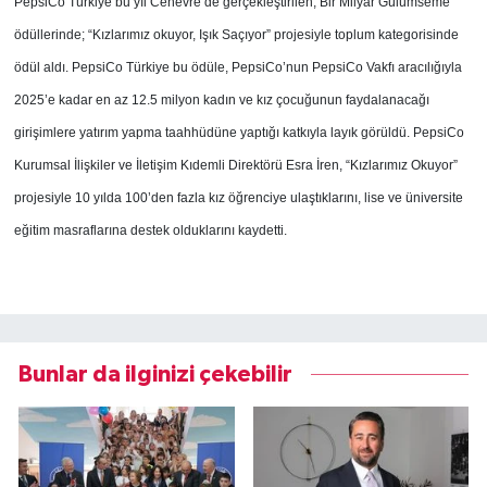
PepsiCo Türkiye bu yıl Cenevre’de gerçekleştirilen, Bir Milyar Gülümseme
ödüllerinde; “Kızlarımız okuyor, Işık Saçıyor” projesiyle toplum kategorisinde
ödül aldı. PepsiCo Türkiye bu ödüle, PepsiCo’nun PepsiCo Vakfı aracılığıyla
2025’e kadar en az 12.5 milyon kadın ve kız çocuğunun faydalanacağı
girişimlere yatırım yapma taahhüdüne yaptığı katkıyla layık görüldü. PepsiCo
Kurumsal İlişkiler ve İletişim Kıdemli Direktörü Esra İren, “Kızlarımız Okuyor”
projesiyle 10 yılda 100’den fazla kız öğrenciye ulaştıklarını, lise ve üniversite
eğitim masraflarına destek olduklarını kaydetti.
Bunlar da ilginizi çekebilir