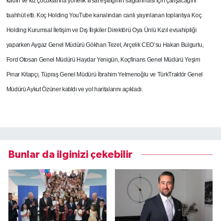
kadın ve kız çocuklarına yönelik fırsat eşitliğinin sağlanması için çalışacağını
taahhüt etti.
Koç Holding YouTube kanalından canlı yayınlanan toplantıya Koç
Holding Kurumsal İletişim ve Dış İlişkiler Direktörü Oya Ünlü Kızıl evsahipliği
yaparken Aygaz Genel Müdürü Gökhan Tezel, Arçelik CEO’su Hakan Bulgurlu,
Ford Otosan Genel Müdürü Haydar Yenigün, Koçfinans Genel Müdürü Yeşim
Pınar Kitapçı, Tüpraş Genel Müdürü İbrahim Yelmenoğlu ve TürkTraktör Genel
Müdürü Aykut Özüner katıldı ve yol haritalarını açıkladı.
Bunlar da ilginizi çekebilir