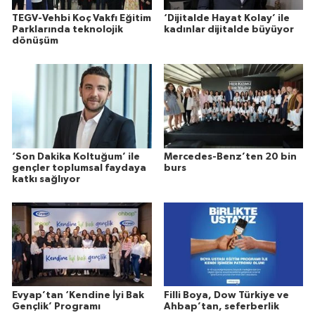
TEGV-Vehbi Koç Vakfı Eğitim
‘Dijitalde Hayat Kolay’ ile
Parklarında teknolojik
kadınlar dijitalde büyüyor
dönüşüm
‘Son Dakika Koltuğum’ ile
Mercedes-Benz’ten 20 bin
gençler toplumsal faydaya
burs
katkı sağlıyor
Evyap’tan ‘Kendine İyi Bak
Filli Boya, Dow Türkiye ve
Gençlik’ Programı
Ahbap’tan, seferberlik