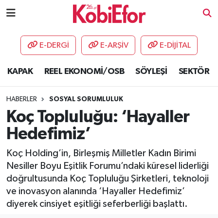
AKADEMİ
E-DERGİ
E-ARŞİV
E-DİJİTAL
BİLİŞİM PANO
KAPAK
REEL EKONOMİ/OSB
SÖYLEŞİ
SEKTÖR
DESTEK-TEŞVİK
HABERLER
SOSYAL SORUMLULUK
ETKİNLİK
Koç Topluluğu: ‘Hayaller
Hedefimiz’
GÜNCEL
Koç Holding’in, Birleşmiş Milletler Kadın Birimi
HABERLER
Nesiller Boyu Eşitlik Forumu’ndaki küresel liderliği
doğrultusunda Koç Topluluğu Şirketleri, teknoloji
KAPAK
ve inovasyon alanında ‘Hayaller Hedefimiz’
diyerek cinsiyet eşitliği seferberliği başlattı.
OSB