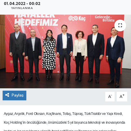
01.04.2022 - 00:02
YAYINLANMA
SEKTÖR
ŞİRKET PANO
SÖYLEŞİ
ÜLKE
YAŞAM
Paylaş
-
+
A
A
Aygaz, Arçelik, Ford Otosan, Koçfinans, Tofaş, Tüpraş, TürkTraktör ve Yapı Kredi,
Koç Holding’in öncülüğünde, önümüzdeki 5 yıl boyunca teknoloji ve inovasyonda