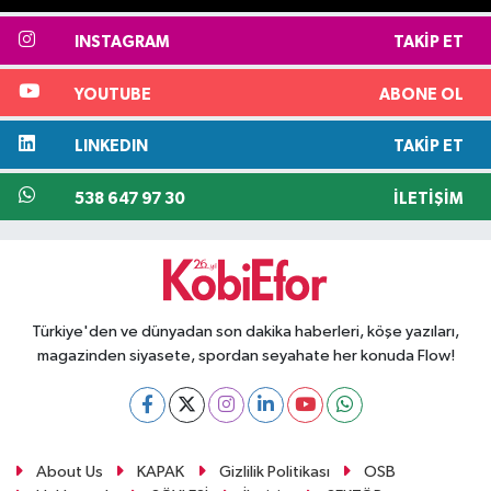
INSTAGRAM
TAKIP ET
YOUTUBE
ABONE OL
LINKEDIN
TAKIP ET
538 647 97 30
İLETIŞIM
Türkiye'den ve dünyadan son dakika haberleri, köşe yazıları,
magazinden siyasete, spordan seyahate her konuda Flow!
About Us
KAPAK
Gizlilik Politikası
OSB