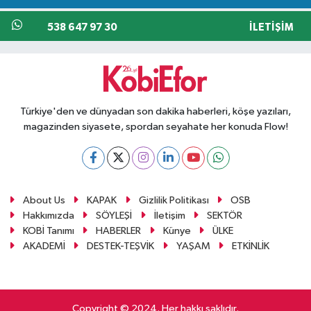
538 647 97 30
İLETIŞIM
Türkiye'den ve dünyadan son dakika haberleri, köşe yazıları,
magazinden siyasete, spordan seyahate her konuda Flow!
About Us
KAPAK
Gizlilik Politikası
OSB
Hakkımızda
SÖYLEŞİ
İletişim
SEKTÖR
KOBİ Tanımı
HABERLER
Künye
ÜLKE
AKADEMİ
DESTEK-TEŞVİK
YAŞAM
ETKİNLİK
Copyright © 2024. Her hakkı saklıdır.