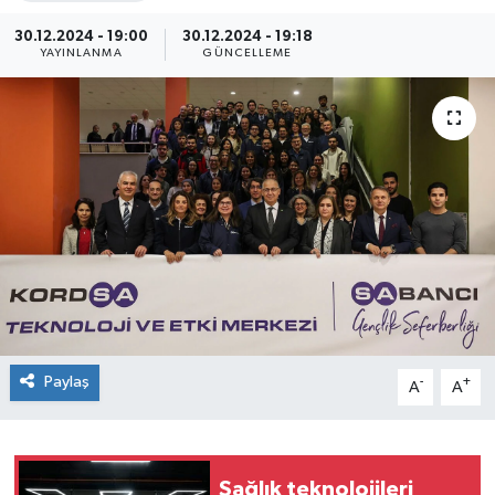
SEKTÖR
30.12.2024 - 19:00
30.12.2024 - 19:18
YAYINLANMA
GÜNCELLEME
ŞİRKET PANO
SÖYLEŞİ
ÜLKE
YAŞAM
Paylaş
-
+
A
A
Sağlık teknolojileri