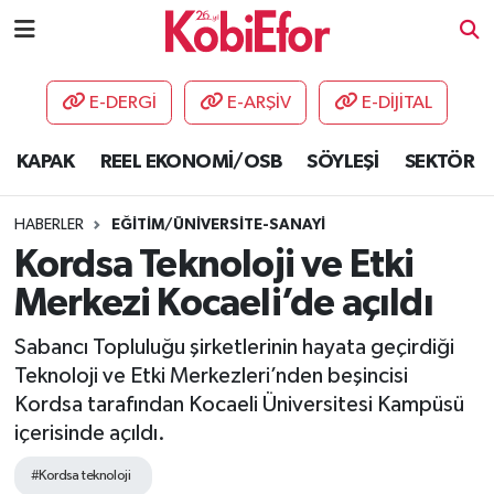
AKADEMİ
E-DERGİ
E-ARŞİV
E-DİJİTAL
BİLİŞİM PANO
KAPAK
REEL EKONOMİ/OSB
SÖYLEŞİ
SEKTÖR
DESTEK-TEŞVİK
HABERLER
EĞİTİM/ÜNİVERSİTE-SANAYİ
ETKİNLİK
Kordsa Teknoloji ve Etki
Merkezi Kocaeli’de açıldı
GÜNCEL
Sabancı Topluluğu şirketlerinin hayata geçirdiği
HABERLER
Teknoloji ve Etki Merkezleri’nden beşincisi
Kordsa tarafından Kocaeli Üniversitesi Kampüsü
KAPAK
içerisinde açıldı.
OSB
#Kordsa teknoloji