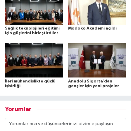
Sağlık teknolojileri eğitimi
Modoko Akademi açıldı
için güçlerini birleştirdiler
İleri mühendislikte güçlü
Anadolu Sigorta’dan
işbirliği
gençler için yeni projeler
Yorumlar