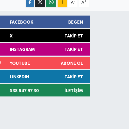
-
+
A
A
FACEBOOK
BEĞEN
X
TAKIP ET
INSTAGRAM
TAKIP ET
YOUTUBE
ABONE OL
LINKEDIN
TAKIP ET
538 647 97 30
İLETIŞIM