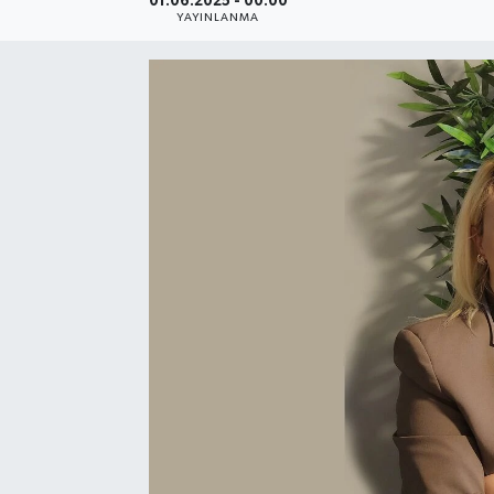
01.06.2025 - 00:00
YAYINLANMA
SEKTÖR
ŞİRKET PANO
SÖYLEŞİ
ÜLKE
YAŞAM