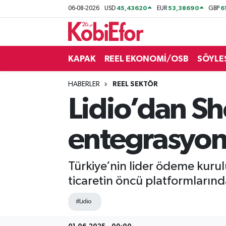
45,43620
53,38690
6
06-08-2026
USD
EUR
GBP
AKADEMİ
KAPAK
REEL EKONOMİ/OSB
SÖYLE
BİLİŞİM PANO
HABERLER
REEL SEKTÖR
DESTEK-TEŞVİK
Lidio’dan Sh
ETKİNLİK
entegrasyon
GÜNCEL
Türkiye’nin lider ödeme kurul
HABERLER
ticaretin öncü platformlarınd
KAPAK
#Lidio
OSB