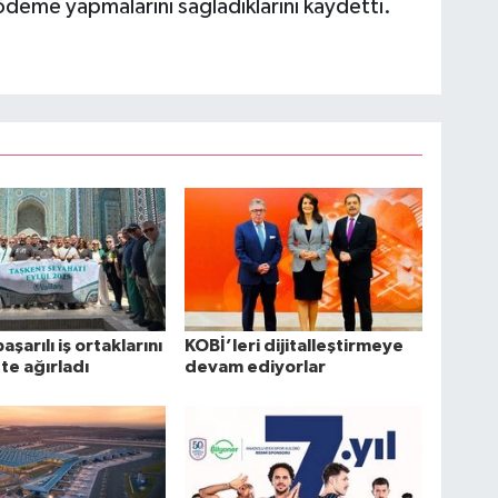
i ödeme yapmalarını sağladıklarını kaydetti.
başarılı iş ortaklarını
KOBİ’leri dijitalleştirmeye
te ağırladı
devam ediyorlar