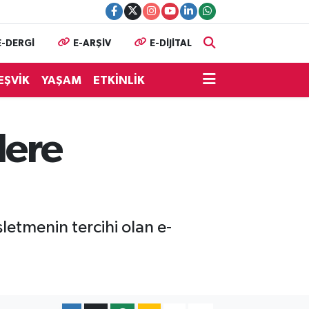
E-DERGİ
E-ARŞİV
E-DİJİTAL
EŞVİK
YAŞAM
ETKİNLİK
lere
letmenin tercihi olan e-