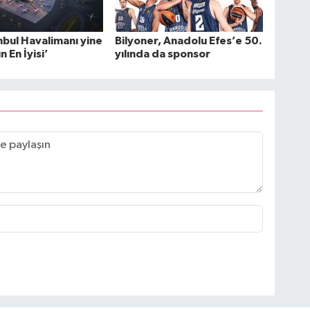
nbul Havalimanı yine
Bilyoner, Anadolu Efes’e 50.
 En İyisi’
yılında da sponsor