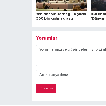
YenidenBiz Derneği 10 yılda
İGA İsta
500 bin kadına ulaştı
‘Dünyanın
Yorumlar
Gönder