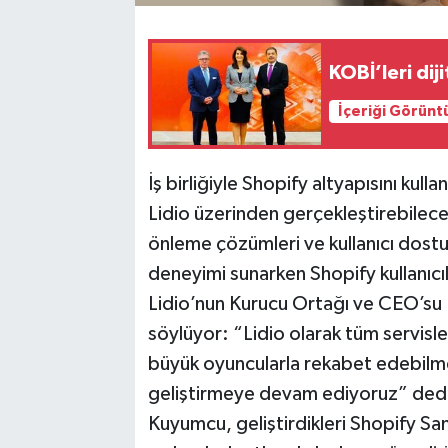
KOBİ’leri di
İçeriği Görünt
İş birliğiyle Shopify altyapısını kull
Lidio üzerinden gerçekleştirebilece
önleme çözümleri ve kullanıcı dostu
deneyimi sunarken Shopify kullanıcıl
Lidio’nun Kurucu Ortağı ve CEO’su E
söylüyor: “Lidio olarak tüm servisle
büyük oyuncularla rekabet edebilme
geliştirmeye devam ediyoruz” dedi. 
Kuyumcu, geliştirdikleri Shopify Sa