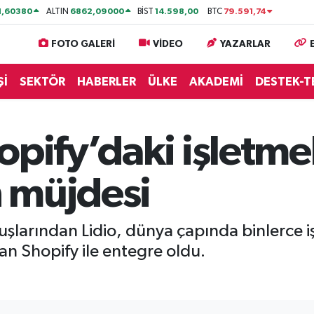
1,60380
6862,09000
14.598,00
79.591,74
ALTIN
BİST
BTC
FOTO GALERİ
VİDEO
YAZARLAR
Şİ
SEKTÖR
HABERLER
ÜLKE
AKADEMİ
DESTEK-T
opify’daki işletme
 müjdesi
uşlarından Lidio, dünya çapında binlerce iş
an Shopify ile entegre oldu.