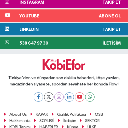
INSTAGRAM
TAKIP ET
YOUTUBE
ABONE OL
LINKEDIN
TAKIP ET
538 647 97 30
İLETIŞIM
Türkiye'den ve dünyadan son dakika haberleri, köşe yazıları,
magazinden siyasete, spordan seyahate her konuda Flow!
About Us
KAPAK
Gizlilik Politikası
OSB
Hakkımızda
SÖYLEŞİ
İletişim
SEKTÖR
KOBİ Tanımı
HABERLER
Künye
ÜLKE