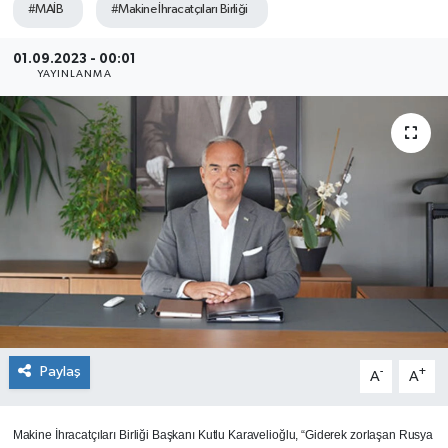
#MAİB
#Makine İhracatçıları Birliği
SEKTÖR
01.09.2023 - 00:01
YAYINLANMA
ŞİRKET PANO
SÖYLEŞİ
ÜLKE
YAŞAM
Paylaş
-
+
A
A
Makine İhracatçıları Birliği Başkanı Kutlu Karavelioğlu, “Giderek zorlaşan Rusya