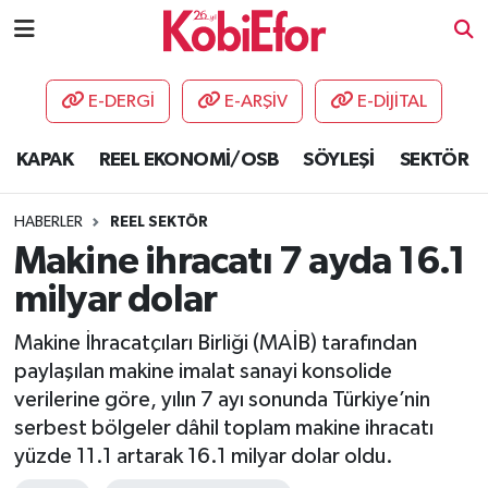
AKADEMİ
E-DERGİ
E-ARŞİV
E-DİJİTAL
BİLİŞİM PANO
KAPAK
REEL EKONOMİ/OSB
SÖYLEŞİ
SEKTÖR
DESTEK-TEŞVİK
HABERLER
REEL SEKTÖR
ETKİNLİK
Makine ihracatı 7 ayda 16.1
milyar dolar
GÜNCEL
Makine İhracatçıları Birliği (MAİB) tarafından
HABERLER
paylaşılan makine imalat sanayi konsolide
verilerine göre, yılın 7 ayı sonunda Türkiye’nin
KAPAK
serbest bölgeler dâhil toplam makine ihracatı
yüzde 11.1 artarak 16.1 milyar dolar oldu.
OSB