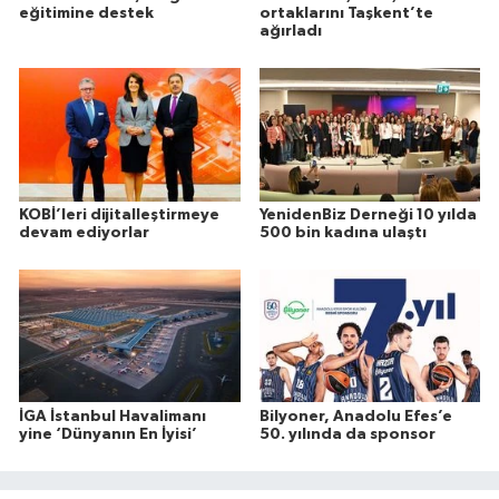
eğitimine destek
ortaklarını Taşkent’te
ağırladı
KOBİ’leri dijitalleştirmeye
YenidenBiz Derneği 10 yılda
devam ediyorlar
500 bin kadına ulaştı
İGA İstanbul Havalimanı
Bilyoner, Anadolu Efes’e
yine ‘Dünyanın En İyisi’
50. yılında da sponsor