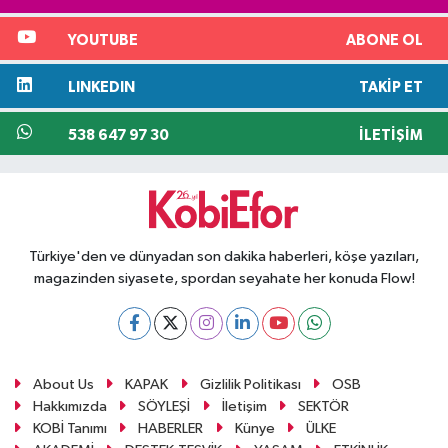
YOUTUBE
ABONE OL
LINKEDIN
TAKIP ET
538 647 97 30
İLETIŞIM
Türkiye'den ve dünyadan son dakika haberleri, köşe yazıları,
magazinden siyasete, spordan seyahate her konuda Flow!
About Us
KAPAK
Gizlilik Politikası
OSB
Hakkımızda
SÖYLEŞİ
İletişim
SEKTÖR
KOBİ Tanımı
HABERLER
Künye
ÜLKE