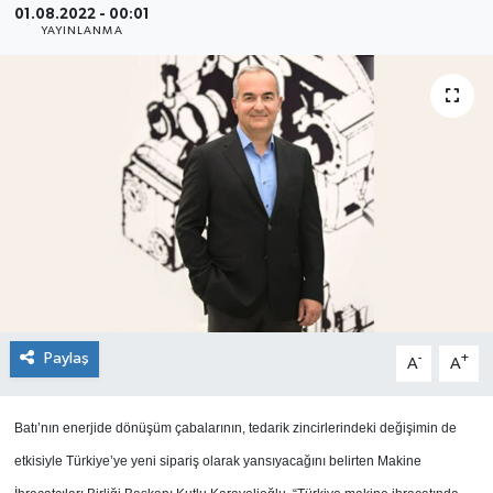
01.08.2022 - 00:01
YAYINLANMA
SEKTÖR
ŞİRKET PANO
SÖYLEŞİ
ÜLKE
YAŞAM
Paylaş
-
+
A
A
Batı’nın enerjide dönüşüm çabalarının, tedarik zincirlerindeki değişimin de
etkisiyle Türkiye’ye yeni sipariş olarak yansıyacağını belirten Makine