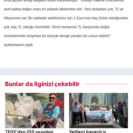
İhracatçıları Birliği Başkanı Kutlu Karavelioğlu, “Türkiye makine ihracatında
yerli katma değer oranı en yüksek ülkelerden biri. Yani dolardan çok, TL’ye
ihtiyacımız var. Bu sebeple sektörümüz için 1 Euro’nun kaç Dolar olduğundan
çok, kaç TL olduğu önemlidir. Döviz kurlarının TL karşısında doğal
seviyelerinde oluşması bu süreçte denge yaratıcı bir unsur olabilir”
açıklamasını yaptı.
Bunlar da ilginizi çekebilir
TEGV’den 350 çocuğun
Vaillant başarılı iş