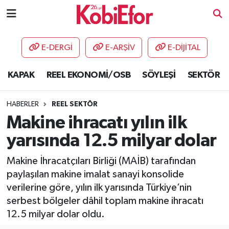
AKADEMİ
E-DERGİ
E-ARŞİV
E-DİJİTAL
BİLİŞİM PANO
KAPAK
REEL EKONOMİ/OSB
SÖYLEŞİ
SEKTÖR
DESTEK-TEŞVİK
HABERLER
REEL SEKTÖR
ETKİNLİK
Makine ihracatı yılın ilk
yarısında 12.5 milyar dolar
GÜNCEL
Makine İhracatçıları Birliği (MAİB) tarafından
HABERLER
paylaşılan makine imalat sanayi konsolide
verilerine göre, yılın ilk yarısında Türkiye’nin
KAPAK
serbest bölgeler dâhil toplam makine ihracatı
12.5 milyar dolar oldu.
OSB