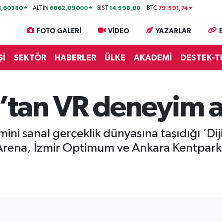
1,60380
6862,09000
14.598,00
79.591,74
ALTIN
BİST
BTC
FOTO GALERİ
VİDEO
YAZARLAR
Şİ
SEKTÖR
HABERLER
ÜLKE
AKADEMİ
DESTEK-T
tan VR deneyim al
 sanal gerçeklik dünyasına taşıdığı ‘Dijit
 Arena, İzmir Optimum ve Ankara Kentpar