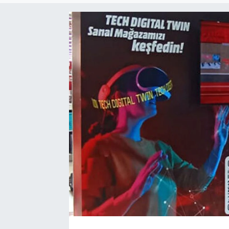
SEKTÖR
ŞİRKET PANO
SÖYLEŞİ
ÜLKE
YAŞAM