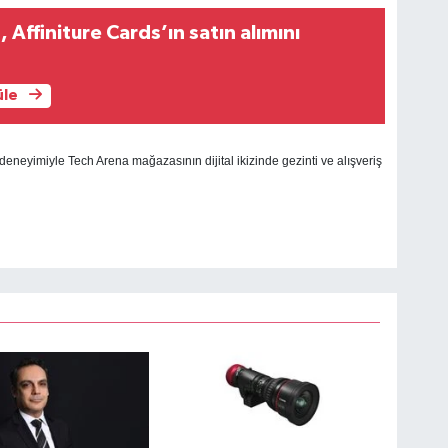
Affiniture Cards’ın satın alımını
üle
deneyimiyle Tech Arena mağazasının dijital ikizinde gezinti ve alışveriş