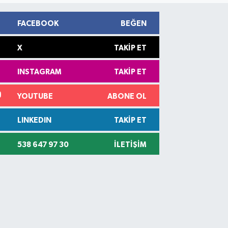
FACEBOOK
BEĞEN
X
TAKIP ET
INSTAGRAM
TAKIP ET
YOUTUBE
ABONE OL
LINKEDIN
TAKIP ET
538 647 97 30
İLETIŞIM