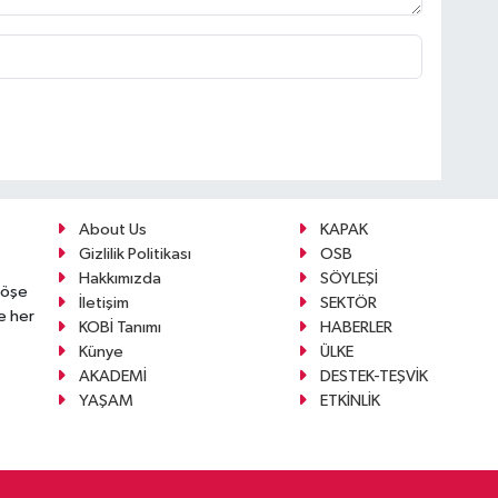
About Us
KAPAK
Gizlilik Politikası
OSB
Hakkımızda
SÖYLEŞİ
köşe
İletişim
SEKTÖR
e her
KOBİ Tanımı
HABERLER
Künye
ÜLKE
AKADEMİ
DESTEK-TEŞVİK
YAŞAM
ETKİNLİK