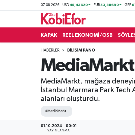
45,43620
53,38690
6
07-08-2026
USD
EUR
GBP
AKADEMİ
KAPAK
REEL EKONOMİ/OSB
SÖYLE
BİLİŞİM PANO
HABERLER
BİLİŞİM PANO
DESTEK-TEŞVİK
MediaMarkt’
ETKİNLİK
MediaMarkt, mağaza deneyimini
GÜNCEL
İstanbul Marmara Park Tech
alanları oluşturdu.
HABERLER
#MediaMarkt
KAPAK
01.10.2024 - 00:01
OSB
YAYINLANMA