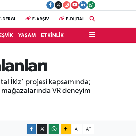
E-DERGİ
E-ARŞİV
E-DİJİTAL
EŞVİK
YAŞAM
ETKİNLİK
anları
al İkiz’ projesi kapsamında;
k mağazalarında VR deneyim
-
+
A
A