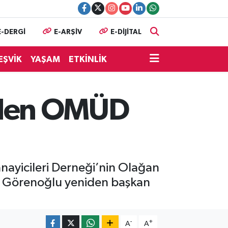
E-DERGİ
E-ARŞİV
E-DİJİTAL
EŞVİK
YAŞAM
ETKİNLİK
iden OMÜD
nayicileri Derneği’nin Olağan
i Görenoğlu yeniden başkan
-
+
A
A