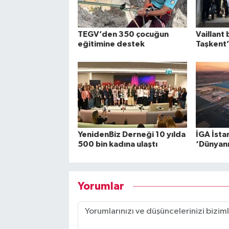
TEGV’den 350 çocuğun
Vaillant 
eğitimine destek
Taşkent’
YenidenBiz Derneği 10 yılda
İGA İsta
500 bin kadına ulaştı
‘Dünyanın
Yorumlar