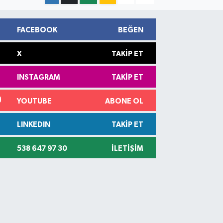
FACEBOOK
BEĞEN
X
TAKIP ET
INSTAGRAM
TAKIP ET
YOUTUBE
ABONE OL
LINKEDIN
TAKIP ET
538 647 97 30
İLETIŞIM