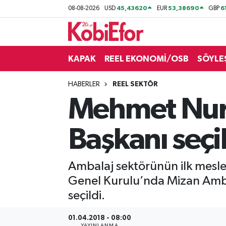
45,43620
53,38690
6
08-08-2026
USD
EUR
GBP
AKADEMİ
KAPAK
REEL EKONOMİ/OSB
SÖYLE
BİLİŞİM PANO
HABERLER
REEL SEKTÖR
DESTEK-TEŞVİK
Mehmet Nur
ETKİNLİK
Başkanı seçi
GÜNCEL
Ambalaj sektörünün ilk mesle
HABERLER
Genel Kurulu’nda Mizan Amb
KAPAK
seçildi.
OSB
01.04.2018 - 08:00
YAYINLANMA