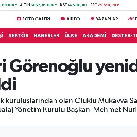
1,60380
6862,09000
14.598,00
79.591,74
ALTIN
BİST
BTC
FOTO GALERİ
VİDEO
YAZARLAR
Şİ
SEKTÖR
HABERLER
ÜLKE
AKADEMİ
DESTEK-T
i Görenoğlu yen
ldi
k kuruluşlarından olan Oluklu Mukavva Sa
alaj Yönetim Kurulu Başkanı Mehmet Nur