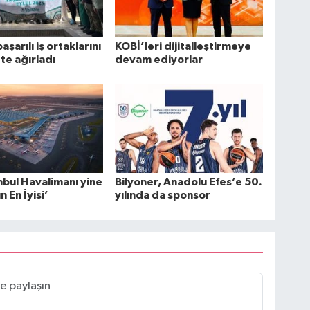
başarılı iş ortaklarını
KOBİ’leri dijitalleştirmeye
te ağırladı
devam ediyorlar
nbul Havalimanı yine
Bilyoner, Anadolu Efes’e 50.
 En İyisi’
yılında da sponsor