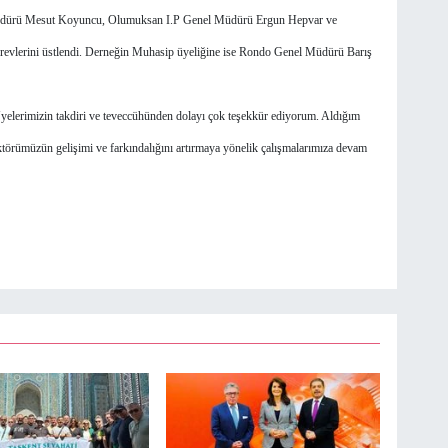
dürü Mesut Koyuncu, Olumuksan I.P Genel Müdürü Ergun Hepvar ve
vlerini üstlendi. Derneğin Muhasip üyeliğine ise Rondo Genel Müdürü Barış
rimizin takdiri ve teveccühünden dolayı çok teşekkür ediyorum. Aldığım
törümüzün gelişimi ve farkındalığını artırmaya yönelik çalışmalarımıza devam