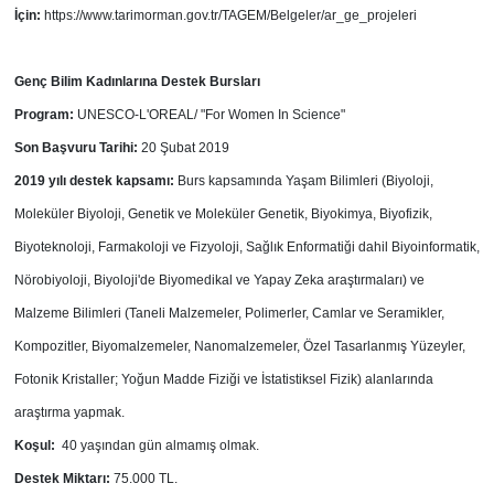
İçin:
https://www.tarimorman.gov.tr/TAGEM/Belgeler/ar_ge_projeleri
Genç Bilim Kadınlarına
Destek Bursları
Program:
UNESCO-L'OREAL/ "For Women In Science"
Son Başvuru Tarihi:
20 Şubat 2019
2019 yılı destek kapsamı:
Burs kapsamında Yaşam Bilimleri (Biyoloji,
Moleküler Biyoloji, Genetik ve Moleküler Genetik, Biyokimya, Biyofizik,
Biyoteknoloji, Farmakoloji ve Fizyoloji, Sağlık Enformatiği dahil Biyoinformatik,
Nörobiyoloji, Biyoloji'de Biyomedikal ve Yapay Zeka araştırmaları) ve
Malzeme Bilimleri (Taneli Malzemeler, Polimerler, Camlar ve Seramikler,
Kompozitler, Biyomalzemeler, Nanomalzemeler, Özel Tasarlanmış Yüzeyler,
Fotonik Kristaller; Yoğun Madde Fiziği ve İstatistiksel Fizik) alanlarında
araştırma yapmak.
Koşul:
40 yaşından gün almamış olmak.
Destek Miktarı:
75.000 TL.