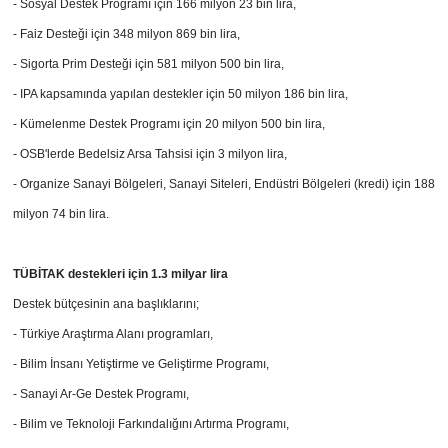
- Sosyal Destek Programı için
166 milyon 23 bin lira,
-
Faiz Desteği için 348 milyon 869 bin lira,
-
Sigorta Prim Desteği için
581 milyon 500 bin lira,
- IPA kapsamında yapılan destekler için
50 milyon 186 bin lira,
-
Kümelenme Destek Programı için
20 milyon 500 bin lira,
-
OSB'lerde Bedelsiz Arsa Tahsisi için
3 milyon lira,
-
Organize Sanayi Bölgeleri, Sanayi Siteleri,
Endüstri Bölgeleri (kredi) için
188
milyon 74 bin lira.
TÜBİTAK destekleri için 1.3 milyar lira
Destek bütçesinin ana başlıklarını;
- Türkiye Araştırma Alanı
programları,
-
Bilim İnsanı Yetiştirme ve
Geliştirme Programı,
- Sanayi Ar-Ge Destek Programı,
-
Bilim ve Teknoloji Farkındalığını Artırma
Programı,