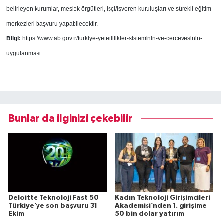
belirleyen kurumlar, meslek örgütleri, işçi/işveren kuruluşları ve sürekli eğitim
merkezleri başvuru yapabilecektir.
Bilgi:
https://www.ab.gov.tr/turkiye-yeterlilikler-sisteminin-ve-cercevesinin-
uygulanmasi
Bunlar da ilginizi çekebilir
Deloitte Teknoloji Fast 50
Kadın Teknoloji Girişimcileri
Türkiye’ye son başvuru 31
Akademisi’nden 1. girişime
Ekim
50 bin dolar yatırım