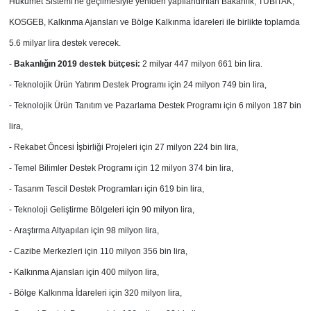
Hükümet Sistemi'ne geçilmesiyle yeniden yapılandırılan Bakanlık, TÜBİTAK,
KOSGEB, Kalkınma Ajansları ve Bölge Kalkınma İdareleri ile birlikte toplamda
5.6 milyar lira destek verecek.
-
Bakanlığın 2019 destek bütçesi:
2 milyar 447 milyon 661 bin lira.
- Teknolojik Ürün Yatırım Destek Programı için
24 milyon 749 bin lira,
-
Teknolojik Ürün Tanıtım ve Pazarlama Destek
Programı için 6 milyon 187 bin
lira,
-
Rekabet Öncesi İşbirliği Projeleri için
27 milyon 224 bin lira,
-
Temel Bilimler Destek Programı için
12 milyon 374 bin lira,
-
Tasarım Tescil Destek ProgramIarı için
619 bin lira,
- Teknoloji Geliştirme Bölgeleri için
90 milyon lira,
- Araştırma Altyapıları için 98 milyon lira,
-
Cazibe Merkezleri için 110 milyon 356 bin lira,
- Kalkınma Ajansları için 400 milyon lira,
-
Bölge Kalkınma İdareleri için 320 milyon lira,