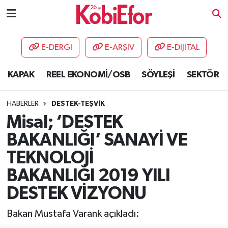
AKADEMİ
E-DERGİ
E-ARŞİV
E-DİJİTAL
BİLİŞİM PANO
KAPAK
REEL EKONOMİ/OSB
SÖYLEŞİ
SEKTÖR
DESTEK-TEŞVİK
HABERLER
DESTEK-TEŞVİK
ETKİNLİK
Misal; ‘DESTEK
BAKANLIĞI’ SANAYİ VE
GÜNCEL
TEKNOLOJİ
HABERLER
BAKANLIĞI 2019 YILI
DESTEK VİZYONU
KAPAK
Bakan Mustafa Varank açıkladı:
OSB