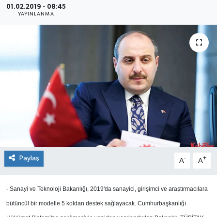
01.02.2019 - 08:45
YAYINLANMA
SEKTÖR
ŞİRKET PANO
SÖYLEŞİ
ÜLKE
YAŞAM
Paylaş
-
+
A
A
- Sanayi ve Teknoloji Bakanlığı, 2019'da sanayici, girişimci ve araştırmacılara
bütüncül bir modelle 5 koldan destek sağlayacak. Cumhurbaşkanlığı