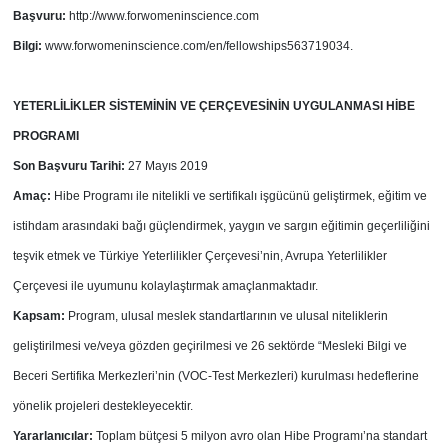
Başvuru:
http://www.forwomeninscience.com
Bilgi:
www.forwomeninscience.com/en/fellowships563719034.
YETERLİLİKLER SİSTEMİNİN VE ÇERÇEVESİNİN UYGULANMASI
HİBE
PROGRAMI
Son Başvuru Tarihi:
27 Mayıs 2019
Amaç:
Hibe Programı ile nitelikli ve sertifikalı işgücünü geliştirmek, eğitim ve
istihdam arasındaki bağı güçlendirmek, yaygın ve sargın eğitimin geçerliliğini
teşvik etmek ve Türkiye Yeterlilikler Çerçevesi’nin, Avrupa Yeterlilikler
Çerçevesi ile uyumunu kolaylaştırmak amaçlanmaktadır.
Kapsam:
Program, ulusal meslek standartlarının ve ulusal niteliklerin
geliştirilmesi ve/veya gözden geçirilmesi ve 26 sektörde “Mesleki Bilgi ve
Beceri Sertifika Merkezleri’nin (VOC-Test Merkezleri) kurulması hedeflerine
yönelik projeleri destekleyecektir.
Yararlanıcılar:
Toplam bütçesi 5 milyon avro olan Hibe Programı’na standart