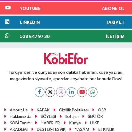
YOUTUBE
ABONE OL
LINKEDIN
TAKIP ET
538 647 97 30
İLETIŞIM
Türkiye'den ve dünyadan son dakika haberleri, köşe yazıları,
magazinden siyasete, spordan seyahate her konuda Flow!
About Us
KAPAK
Gizlilik Politikası
OSB
Hakkımızda
SÖYLEŞİ
İletişim
SEKTÖR
KOBİ Tanımı
HABERLER
Künye
ÜLKE
AKADEMİ
DESTEK-TEŞVİK
YAŞAM
ETKİNLİK