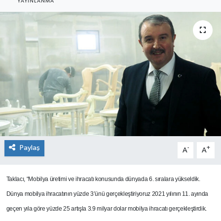
YAYINLANMA
SEKTÖR
ŞİRKET PANO
SÖYLEŞİ
ÜLKE
YAŞAM
Paylaş
-
+
A
A
Taklacı, “Mobilya üretimi ve ihracatı konusunda dünyada 6. sıralara yükseldik.
Dünya mobilya ihracatının yüzde 3’ünü gerçekleştiriyoruz 2021 yılının 11. ayında
geçen yıla göre yüzde 25 artışla 3.9 milyar dolar mobilya ihracatı gerçekleştirdik.