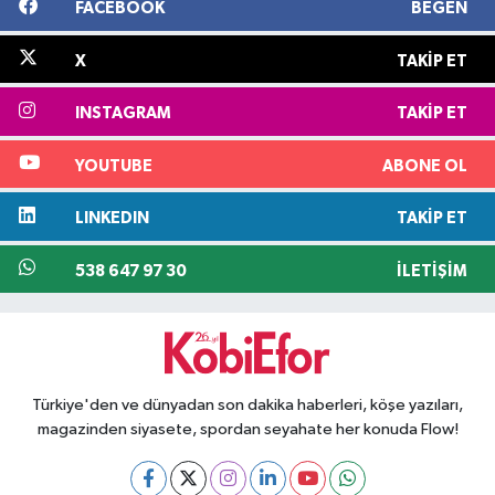
FACEBOOK
BEĞEN
X
TAKIP ET
INSTAGRAM
TAKIP ET
YOUTUBE
ABONE OL
LINKEDIN
TAKIP ET
538 647 97 30
İLETIŞIM
Türkiye'den ve dünyadan son dakika haberleri, köşe yazıları,
magazinden siyasete, spordan seyahate her konuda Flow!