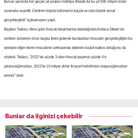
Bunun yanında her geçen yıl azalan mobilya ithalatı da bu yıl 500 milyon dolar
civarında seyretti. Üretimin büyük bölümünü küçük ve orta ölçekli esnaf
gerçekleştirdi” açıklamasını yaptı.
Başkan Taklacı, illere göre ihracat rakamlarına bakıldığında Ankara Siteler’de
üretilen ürünlerin önce başka illere giderek buralardan ihracatın gerçekleştiğini bu
sebeple diğer illerin ihracatının artmasında sitelerin büyük katkısı olduğunu da
söyledi. Taklacı, “2022’de yüzde 3 olan ihracat payımızı yüzde 4’e
çıkaracağımızdan, 2023’te 10 milyar dolar ihracat hedefimize ulaşacağımızdan
eminiz” dedi.
Bunlar da ilginizi çekebilir