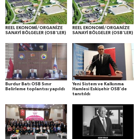
REEL EKONOMİ/ORGANİZE
REEL EKONOMİ/ORGANİZE
SANAYİ BÖLGELER (OSB'LER)
SANAYİ BÖLGELER (OSB'LER)
Burdur Batı OSB Sınır
Yeni Sistem ve Kalkınma
Belirleme toplantısı yapıldı
Hamlesi Eskişehir OSB’de
tanıtıldı