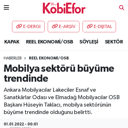
AKADEMİ
E-DERGİ
E-ARŞİV
E-DİJİTAL
BİLİŞİM PANO
KAPAK
REEL EKONOMİ/OSB
SÖYLEŞİ
SEKTÖR
DESTEK-TEŞVİK
HABERLER
REEL EKONOMİ/OSB
ETKİNLİK
Mobilya sektörü büyüme
trendinde
GÜNCEL
Ankara Mobilyacılar Lakeciler Esnaf ve
HABERLER
Sanatkârlar Odası ve Elmadağ Mobilyacılar OSB
Başkanı Hüseyin Taklacı, mobilya sektörünün
KAPAK
büyüme trendinde olduğunu belirtti.
OSB
01.01.2022 - 00:01