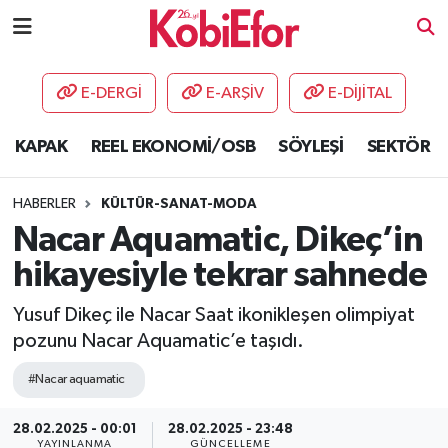
AKADEMİ
E-DERGİ
E-ARŞİV
E-DİJİTAL
BİLİŞİM PANO
KAPAK
REEL EKONOMİ/OSB
SÖYLEŞİ
SEKTÖR
DESTEK-TEŞVİK
HABERLER
KÜLTÜR-SANAT-MODA
ETKİNLİK
Nacar Aquamatic, Dikeç’in
hikayesiyle tekrar sahnede
GÜNCEL
Yusuf Dikeç ile Nacar Saat ikonikleşen olimpiyat
HABERLER
pozunu Nacar Aquamatic’e taşıdı.
KAPAK
#Nacar aquamatic
28.02.2025 - 00:01
28.02.2025 - 23:48
OSB
YAYINLANMA
GÜNCELLEME