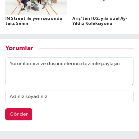
IN Street ile yeni sezonda
Ariş’ten 102. yıla özel Ay-
tarz Senin
Yıldız Koleksiyonu
Yorumlar
Gönder