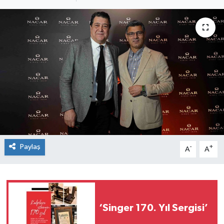
SEKTÖR
ŞİRKET PANO
SÖYLEŞİ
ÜLKE
YAŞAM
Paylaş
-
+
A
A
‘Singer 170. Yıl Sergisi’