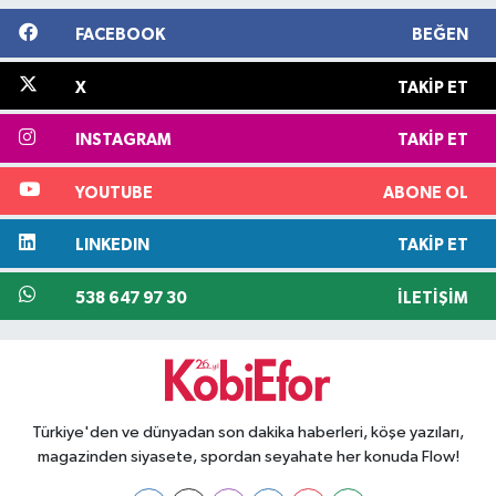
FACEBOOK
BEĞEN
X
TAKIP ET
INSTAGRAM
TAKIP ET
YOUTUBE
ABONE OL
LINKEDIN
TAKIP ET
538 647 97 30
İLETIŞIM
Türkiye'den ve dünyadan son dakika haberleri, köşe yazıları,
magazinden siyasete, spordan seyahate her konuda Flow!