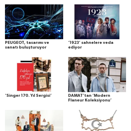
PEUGEOT, tasarımı ve
‘1923’ sahnelere veda
sanatı buluşturuyor
ediyor
‘Singer 170. Yıl Sergisi’
DAMAT’tan ‘Modern
Flaneur Koleksiyonu’