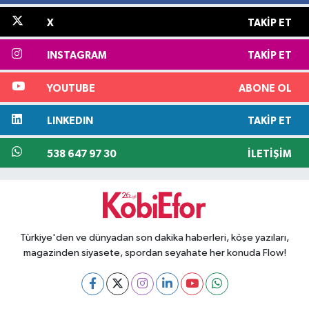
X
TAKIP ET
INSTAGRAM
TAKIP ET
YOUTUBE
ABONE OL
LINKEDIN
TAKIP ET
538 647 97 30
İLETIŞIM
Türkiye'den ve dünyadan son dakika haberleri, köşe yazıları,
magazinden siyasete, spordan seyahate her konuda Flow!