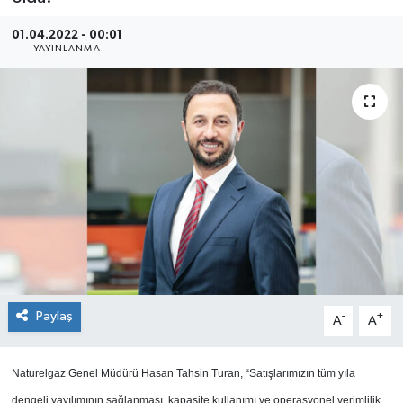
SEKTÖR
01.04.2022 - 00:01
YAYINLANMA
ŞİRKET PANO
SÖYLEŞİ
ÜLKE
YAŞAM
Paylaş
-
+
A
A
Naturelgaz Genel Müdürü Hasan Tahsin Turan, “Satışlarımızın tüm yıla
dengeli yayılımının sağlanması, kapasite kullanımı ve operasyonel verimlilik