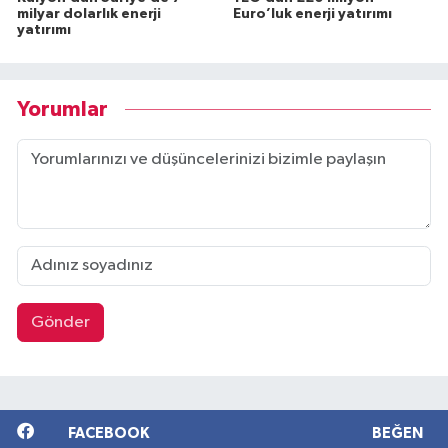
milyar dolarlık enerji
Euro’luk enerji yatırımı
yatırımı
Yorumlar
Gönder
FACEBOOK
BEĞEN