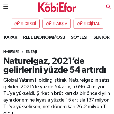
AKADEMİ
E-DERGİ
E-ARŞİV
E-DİJİTAL
BİLİŞİM PANO
KAPAK
REEL EKONOMİ/OSB
SÖYLEŞİ
SEKTÖR
DESTEK-TEŞVİK
HABERLER
ENERJİ
ETKİNLİK
Naturelgaz, 2021’de
gelirlerini yüzde 54 artırdı
GÜNCEL
Global Yatırım Holding iştiraki Naturelgaz’ın satış
HABERLER
gelirleri 2021’de yüzde 54 artışla 696.4 milyon
TL’ye yükseldi. Şirketin brüt karı da bir önceki yılın
KAPAK
aynı dönemine kıyasla yüzde 15 artışla 137 milyon
TL’ye yükselirken, net dönem karı 26.2 milyon TL
OSB
oldu.