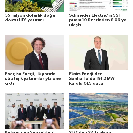
55 milyon dolarlık doğa
Schneider Electric’in SSI
dostu HES yatırımı
puanı 10 üzerinden 8.06’ya
ulaştı
Enerjisa Enerji, ilk yarıda
Eksim Enerji’den
stratejik yatırımlarıyla öne
Şanlıurfa’da 191.3 MW
çıktı
kurulu GES gücü
Kalyon’dan Suriye’de 7
YEO’dan 220 milyon