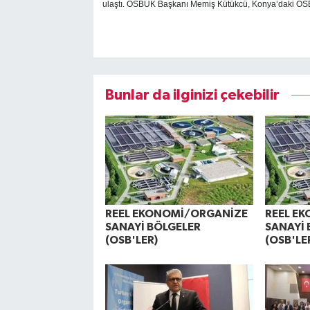
ulaştı.
OSBÜK Başkanı Memiş Kütükcü, Konya’daki OSB sa
Bunlar da ilginizi çekebilir
REEL EKONOMİ/ORGANİZE
REEL E
SANAYİ BÖLGELER
SANAYİ 
(OSB'LER)
(OSB'LE