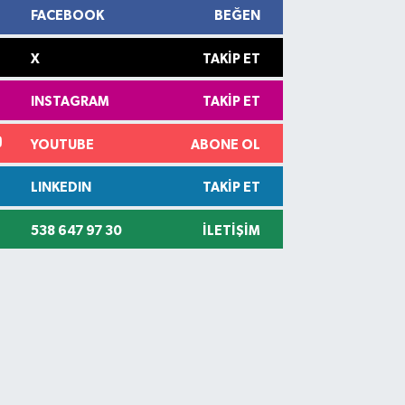
FACEBOOK
BEĞEN
X
TAKIP ET
INSTAGRAM
TAKIP ET
YOUTUBE
ABONE OL
LINKEDIN
TAKIP ET
538 647 97 30
İLETIŞIM