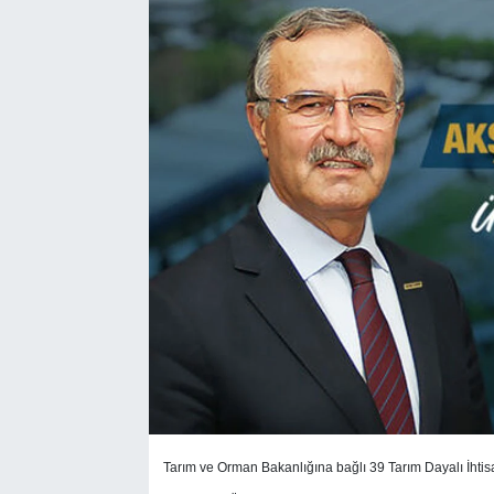
SEKTÖR
ŞİRKET PANO
SÖYLEŞİ
ÜLKE
YAŞAM
Tarım ve Orman Bakanlığına bağlı 39 Tarım Dayalı İhti