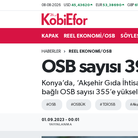
45,43620
53,38690
6
08-08-2026
USD
EUR
GBP
AKADEMİ
KAPAK
REEL EKONOMİ/OSB
SÖYLE
BİLİŞİM PANO
HABERLER
REEL EKONOMİ/OSB
DESTEK-TEŞVİK
OSB sayısı 3
ETKİNLİK
Konya’da, ‘Akşehir Gıda İhtis
GÜNCEL
bağlı OSB sayısı 355’e yüksel
HABERLER
#OSB
#OSBÜK
#TDİOSB
#Akş
KAPAK
01.09.2023 - 00:01
YAYINLANMA
OSB