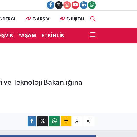
E-DERGİ
E-ARŞİV
E-DİJİTAL
EŞVİK
YAŞAM
ETKİNLİK
i ve Teknoloji Bakanlığına
-
+
A
A