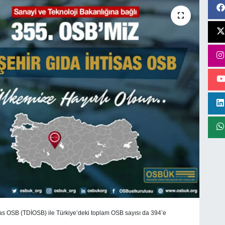
sas OSB (TDİOSB) ile Türkiye’deki toplam OSB sayısı da 394’e