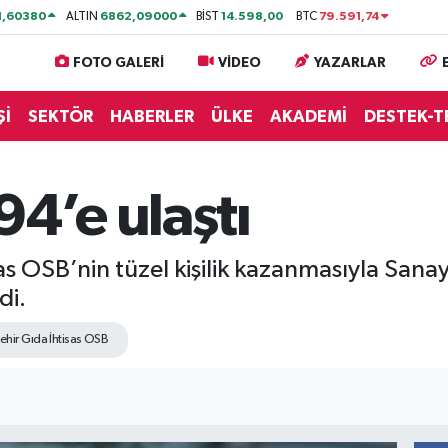
1,60380
6862,09000
14.598,00
79.591,74
ALTIN
BİST
BTC
FOTO GALERİ
VİDEO
YAZARLAR
Şİ
SEKTÖR
HABERLER
ÜLKE
AKADEMİ
DESTEK-T
94’e ulaştı
as OSB’nin tüzel kişilik kazanmasıyla Sanay
di.
ehir Gıda İhtisas OSB