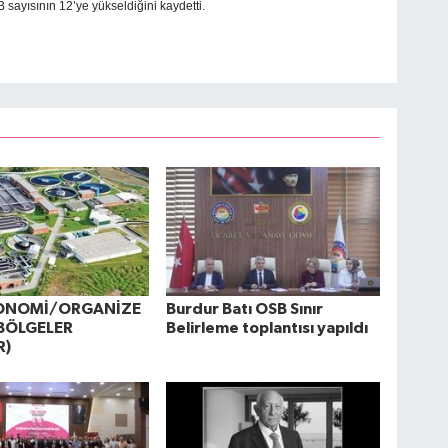
yısının 12’ye yükseldiğini kaydetti.
KONOMİ/ORGANİZE
Burdur Batı OSB Sınır
BÖLGELER
Belirleme toplantısı yapıldı
R)