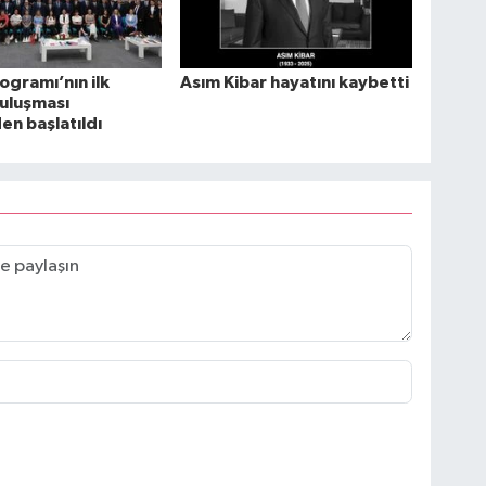
ogramı’nın ilk
Asım Kibar hayatını kaybetti
uluşması
n başlatıldı