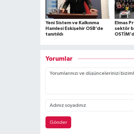
Yeni Sistem ve Kalkınma
Elmas Pr
Hamlesi Eskişehir OSB’de
sektör b
tanıtıldı
OSTİM’de
Yorumlar
Gönder