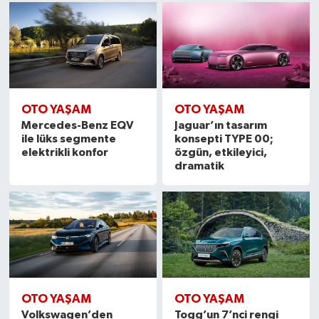
OTO YAŞAM
OTO YAŞAM
Mercedes-Benz EQV
Jaguar’ın tasarım
ile lüks segmente
konsepti TYPE 00;
elektrikli konfor
özgün, etkileyici,
dramatik
OTO YAŞAM
OTO YAŞAM
Volkswagen’den
Togg’un 7’nci rengi