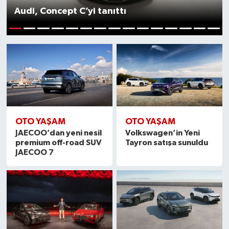
Audi, Concept C’yi tanıttı
SEKTÖR
1
2
3
4
5
6
7
8
9
10
11
12
13
14
15
ŞİRKET PANO
SÖYLEŞİ
ÜLKE
OTO YAŞAM
OTO YAŞAM
YAŞAM
JAECOO’dan yeni nesil
Volkswagen’in Yeni
premium off-road SUV
Tayron satışa sunuldu
JAECOO 7