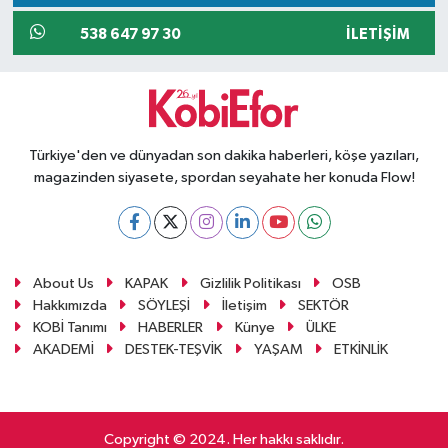
538 647 97 30
İLETIŞIM
Türkiye'den ve dünyadan son dakika haberleri, köşe yazıları,
magazinden siyasete, spordan seyahate her konuda Flow!
About Us
KAPAK
Gizlilik Politikası
OSB
Hakkımızda
SÖYLEŞİ
İletişim
SEKTÖR
KOBİ Tanımı
HABERLER
Künye
ÜLKE
AKADEMİ
DESTEK-TEŞVİK
YAŞAM
ETKİNLİK
Copyright © 2024. Her hakkı saklıdır.