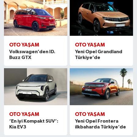
OTO YAŞAM
OTO YAŞAM
Volkswagen’den ID.
Yeni Opel Grandland
Buzz GTX
Türkiye’de
OTO YAŞAM
OTO YAŞAM
‘En iyi Kompakt SUV’:
Yeni Opel Frontera
Kia EV3
ilkbaharda Türkiye’de