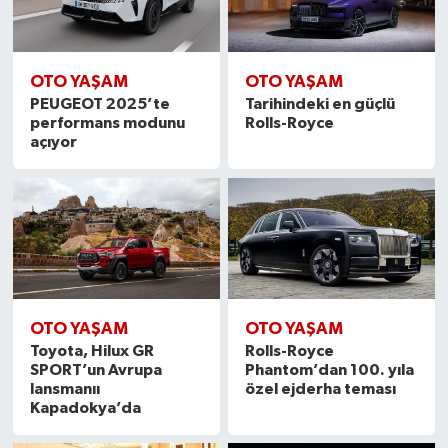
OTO YAŞAM
OTO YAŞAM
PEUGEOT 2025’te
Tarihindeki en güçlü
performans modunu
Rolls-Royce
açıyor
OTO YAŞAM
OTO YAŞAM
Toyota, Hilux GR
Rolls-Royce
SPORT’un Avrupa
Phantom’dan 100. yıla
lansmanıı
özel ejderha teması
Kapadokya’da