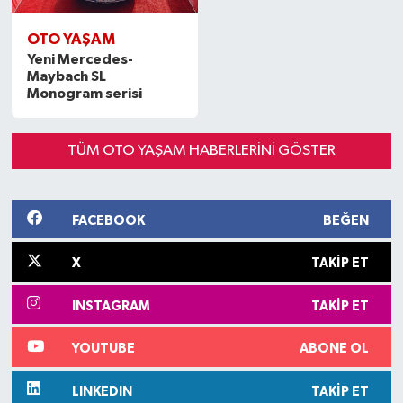
OTO YAŞAM
Yeni Mercedes-
Maybach SL
Monogram serisi
TÜM OTO YAŞAM HABERLERINI GÖSTER
FACEBOOK
BEĞEN
X
TAKIP ET
INSTAGRAM
TAKIP ET
YOUTUBE
ABONE OL
LINKEDIN
TAKIP ET