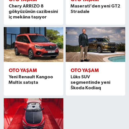
Chery ARRIZO 8
Maserati’den yeni GT2
gökyüzünün cazibesini
Stradale
iç mekâna taşıyor
OTO YAŞAM
OTO YAŞAM
Yeni Renault Kangoo
Lüks SUV
Multix satışta
segmentinde yeni
Škoda Kodiaq