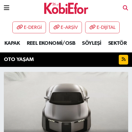
AKADEMİ
E-DERGİ
E-ARŞİV
E-DİJİTAL
BİLİŞİM PANO
KAPAK
REEL EKONOMİ/OSB
SÖYLEŞİ
SEKTÖR
DESTEK-TEŞVİK
OTO YAŞAM
ETKİNLİK
GÜNCEL
HABERLER
KAPAK
OSB