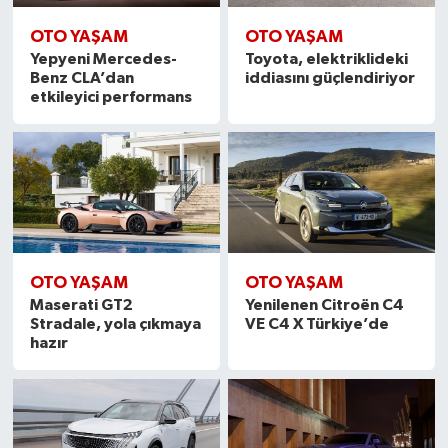
OTO YAŞAM
OTO YAŞAM
Yepyeni Mercedes-
Toyota, elektriklideki
Benz CLA’dan
iddiasını güçlendiriyor
etkileyici performans
OTO YAŞAM
OTO YAŞAM
Maserati GT2
Yenilenen Citroën C4
Stradale, yola çıkmaya
VE C4 X Türkiye’de
hazır