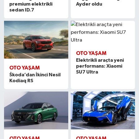
premium elektrikli
Ayder oldu
sedan ID.7
OTO YAŞAM
Elektrikli araçta yeni
performans: Xiaomi
OTO YAŞAM
SU7 Ultra
Škoda’dan İkinci Nesil
Kodiaq RS
OTO YAŞAM
OTO YAŞAM