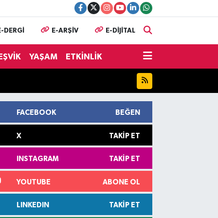
E-DERGİ
E-ARŞİV
E-DİJİTAL
EŞVİK
YAŞAM
ETKİNLİK
FACEBOOK
BEĞEN
X
TAKIP ET
INSTAGRAM
TAKIP ET
YOUTUBE
ABONE OL
LINKEDIN
TAKIP ET