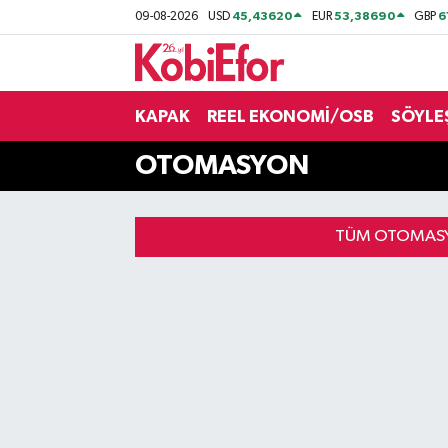
45,43620
53,38690
6
09-08-2026
USD
EUR
GBP
AKADEMİ
KAPAK
REEL EKONOMİ/OSB
SÖYLE
BİLİŞİM PANO
OTOMASYON
DESTEK-TEŞVİK
ETKİNLİK
TÜM OTOMASY
GÜNCEL
HABERLER
KAPAK
OSB