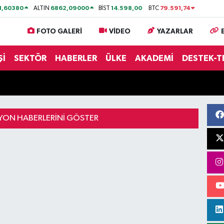
1,60380
6862,09000
14.598,00
79.591,74
ALTIN
BİST
BTC
FOTO GALERİ
VİDEO
YAZARLAR
Şİ
SEKTÖR
HABERLER
ÜLKE
AKADEMİ
DESTEK-T
ON HABERLERINI GÖSTER