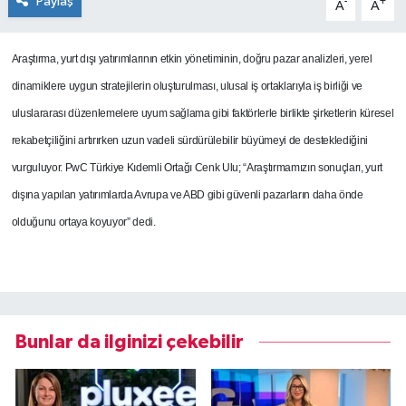
Paylaş
-
+
A
A
Araştırma, yurt dışı yatırımlarının etkin yönetiminin, doğru pazar analizleri, yerel
dinamiklere uygun stratejilerin oluşturulması, ulusal iş ortaklarıyla iş birliği ve
uluslararası düzenlemelere uyum sağlama gibi faktörlerle birlikte şirketlerin küresel
rekabetçiliğini artırırken uzun vadeli sürdürülebilir büyümeyi de desteklediğini
vurguluyor.
PwC Türkiye Kıdemli Ortağı Cenk Ulu; “Araştırmamızın sonuçları, yurt
dışına yapılan yatırımlarda Avrupa ve ABD gibi güvenli pazarların daha önde
olduğunu ortaya koyuyor” dedi.
Bunlar da ilginizi çekebilir