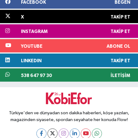
FACEBOOK
BEĞEN
X
TAKIP ET
INSTAGRAM
TAKIP ET
YOUTUBE
ABONE OL
LINKEDIN
TAKIP ET
538 647 97 30
İLETIŞIM
Türkiye'den ve dünyadan son dakika haberleri, köşe yazıları,
magazinden siyasete, spordan seyahate her konuda Flow!