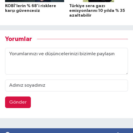
KOBİ’lerin % 68’i risklere
Türkiye sera gazı
karşı güvencesiz
emisyonlarını 10 yılda % 35
azaltabilir
Yorumlar
Gönder