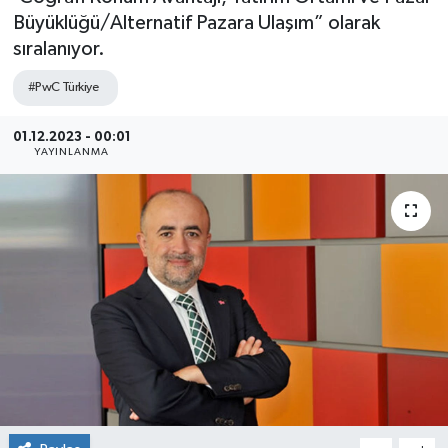
Büyüklüğü/Alternatif Pazara Ulaşım” olarak
SEKTÖR
sıralanıyor.
ŞİRKET PANO
#PwC Türkiye
SÖYLEŞİ
01.12.2023 - 00:01
YAYINLANMA
ÜLKE
YAŞAM