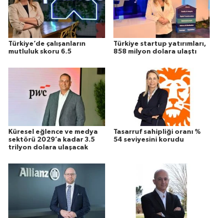
Türkiye’de çalışanların
Türkiye startup yatırımları,
mutluluk skoru 6.5
858 milyon dolara ulaştı
Küresel eğlence ve medya
Tasarruf sahipliği oranı %
sektörü 2029’a kadar 3.5
54 seviyesini korudu
trilyon dolara ulaşacak