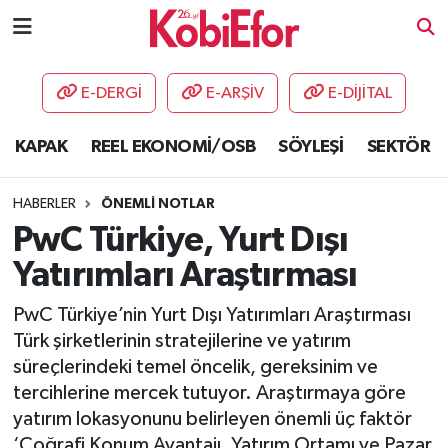
AKADEMİ
E-DERGİ
E-ARŞİV
E-DİJİTAL
BİLİŞİM PANO
KAPAK
REEL EKONOMİ/OSB
SÖYLEŞİ
SEKTÖR
DESTEK-TEŞVİK
HABERLER
ÖNEMLİ NOTLAR
ETKİNLİK
PwC Türkiye, Yurt Dışı
Yatırımları Araştırması
GÜNCEL
PwC Türkiye’nin Yurt Dışı Yatırımları Araştırması
HABERLER
Türk şirketlerinin stratejilerine ve yatırım
süreçlerindeki temel öncelik, gereksinim ve
KAPAK
tercihlerine mercek tutuyor. Araştırmaya göre
yatırım lokasyonunu belirleyen önemli üç faktör
OSB
‘Coğrafi Konum Avantajı, Yatırım Ortamı ve Pazar