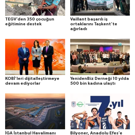
TEGV’den 350 çocuğun
Vaillant başarılı iş
eğitimine destek
ortaklarını Taşkent’te
ağırladı
KOBİ’leri dijitalleştirmeye
YenidenBiz Derneği 10 yılda
devam ediyorlar
500 bin kadına ulaştı
İGA İstanbul Havalimanı
Bilyoner, Anadolu Efes’e