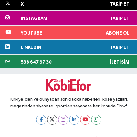
X
TAKIP ET
INSTAGRAM
TAKIP ET
YOUTUBE
ABONE OL
LINKEDIN
TAKIP ET
538 647 97 30
İLETIŞIM
Türkiye'den ve dünyadan son dakika haberleri, köşe yazıları,
magazinden siyasete, spordan seyahate her konuda Flow!