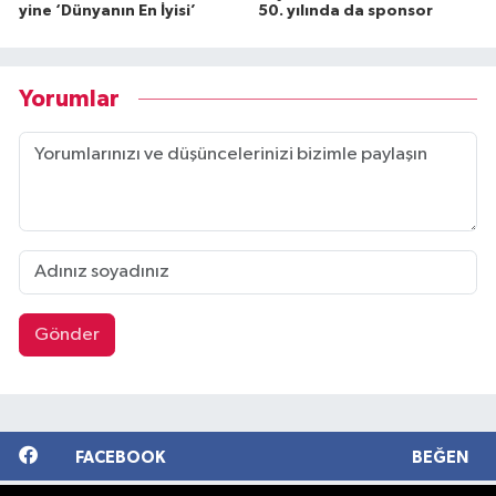
yine ‘Dünyanın En İyisi’
50. yılında da sponsor
Yorumlar
Gönder
FACEBOOK
BEĞEN