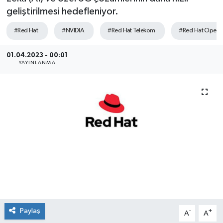
geliştirilmesi hedefleniyor.
SEKTÖR
#Red Hat
#NVIDIA
#Red Hat Telekom
#Red Hat OpenSh
ŞİRKET PANO
01.04.2023 - 00:01
YAYINLANMA
SÖYLEŞİ
ÜLKE
YAŞAM
Paylaş
-
+
A
A