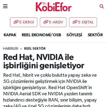
AKADEMİ
E-DERGİ
E-ARŞİV
E-DİJİTAL
BİLİŞİM PANO
KAPAK
REEL EKONOMİ/OSB
SÖYLEŞİ
SEKTÖR
DESTEK-TEŞVİK
HABERLER
REEL SEKTÖR
ETKİNLİK
Red Hat, NVIDIA ile
işbirliğini genişletiyor
GÜNCEL
Red Hat, hibrit ve çoklu bulutta yapay zeka ve
HABERLER
5G çözümlerini geliştirmek için NVIDIA ile
işbirliğini genişletiyor. Red Hat OpenShift’in
KAPAK
NVIDIA Aerial SDK ve NVIDIA yazılım tanımlı
hızlandırıcı desteğiyle RAN, sınır bilişim, yapay
OSB
zeka (AI) ve özel 5G çözümlerinin daha hızlı