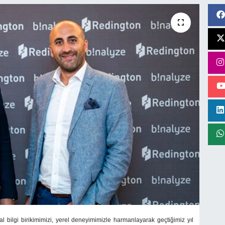
ilgi birikimimizi, yerel deneyimimizle harmanlayarak geçtiğimiz yıl