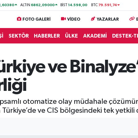
1,60380
6862,09000
14.598,00
79.591,74
ALTIN
BİST
BTC
FOTO GALERİ
VİDEO
YAZARLAR
Şİ
SEKTÖR
HABERLER
ÜLKE
AKADEMİ
DESTEK-T
ürkiye ve Binalyze
rliği
kapsamlı otomatize olay müdahale çözümün
ın Türkiye’de ve CIS bölgesindeki tek yetkili 