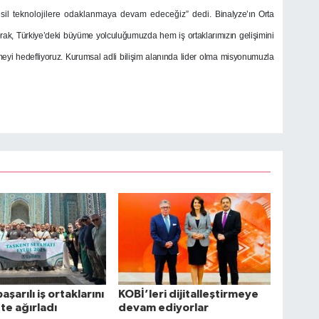
esil teknolojilere odaklanmaya devam edeceğiz” dedi.
Binalyze’ın Orta
k, Türkiye’deki büyüme yolculuğumuzda hem iş ortaklarımızın gelişimini
yi hedefliyoruz. Kurumsal adli bilişim alanında lider olma misyonumuzla
başarılı iş ortaklarını
KOBİ’leri dijitalleştirmeye
te ağırladı
devam ediyorlar