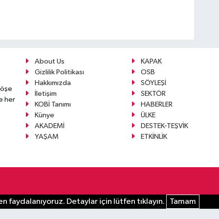
About Us
KAPAK
Gizlilik Politikası
OSB
Hakkımızda
SÖYLEŞİ
köşe
İletişim
SEKTÖR
e her
KOBİ Tanımı
HABERLER
Künye
ÜLKE
AKADEMİ
DESTEK-TEŞVİK
YAŞAM
ETKİNLİK
n faydalanıyoruz. Detaylar için lütfen tıklayın.
Tamam