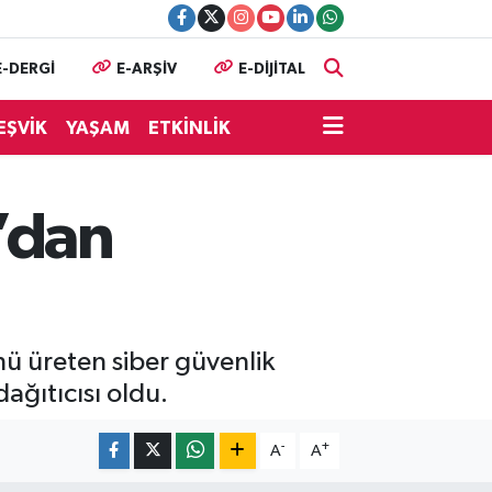
E-DERGİ
E-ARŞİV
E-DİJİTAL
EŞVİK
YAŞAM
ETKİNLİK
’dan
ü üreten siber güvenlik
dağıtıcısı oldu.
-
+
A
A