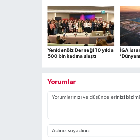
YenidenBiz Derneği 10 yılda
İGA İsta
500 bin kadına ulaştı
‘Dünyanın
Yorumlar