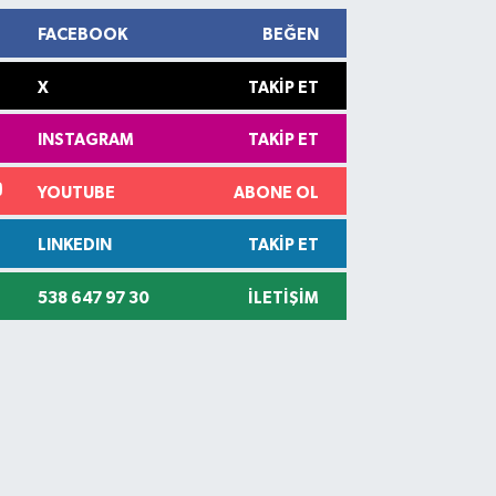
FACEBOOK
BEĞEN
X
TAKIP ET
INSTAGRAM
TAKIP ET
YOUTUBE
ABONE OL
LINKEDIN
TAKIP ET
538 647 97 30
İLETIŞIM