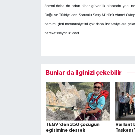
önemi daha da artan siber güvenlik alanında yeni n
Doğu ve Türkiye’den Sorumlu Satış Müdürü Ahmet Öztopra
hem müşteri memnuniyetini çok daha üst seviyelere çekme
hareket ediyoruz” dedi.
Bunlar da ilginizi çekebilir
TEGV’den 350 çocuğun
Vaillant 
eğitimine destek
Taşkent’