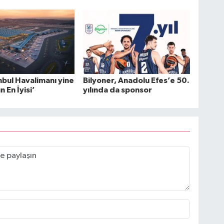
nbul Havalimanı yine
Bilyoner, Anadolu Efes’e 50.
 En İyisi’
yılında da sponsor