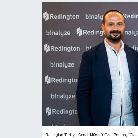
SEKTÖR
ŞİRKET PANO
SÖYLEŞİ
ÜLKE
YAŞAM
Redington Türkiye Genel Müdürü Cem Borhan, “Global b