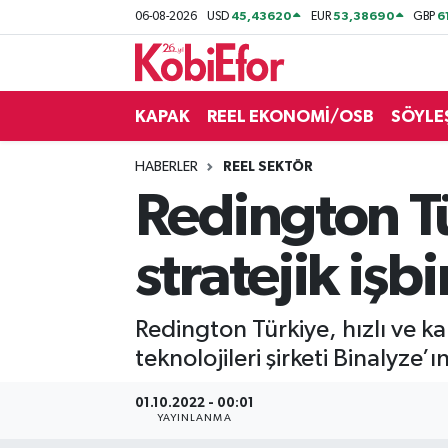
45,43620
53,38690
6
06-08-2026
USD
EUR
GBP
AKADEMİ
KAPAK
REEL EKONOMİ/OSB
SÖYLE
BİLİŞİM PANO
HABERLER
REEL SEKTÖR
DESTEK-TEŞVİK
Redington T
ETKİNLİK
stratejik işbi
GÜNCEL
Redington Türkiye, hızlı ve 
HABERLER
teknolojileri şirketi Binalyze’
KAPAK
01.10.2022 - 00:01
YAYINLANMA
OSB