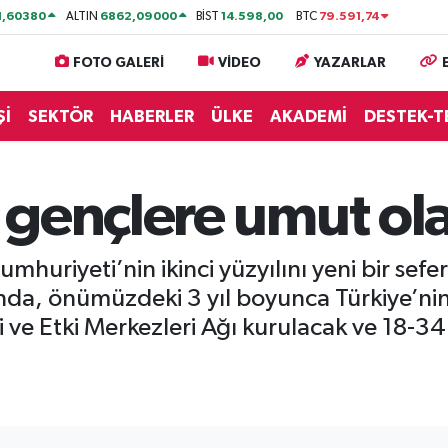
1,60380
6862,09000
14.598,00
79.591,74
ALTIN
BİST
BTC
FOTO GALERİ
VİDEO
YAZARLAR
Şİ
SEKTÖR
HABERLER
ÜLKE
AKADEMİ
DESTEK-T
 gençlere umut ola
huriyeti’nin ikinci yüzyılını yeni bir sefe
nda, önümüzdeki 3 yıl boyunca Türkiye’nin
 ve Etki Merkezleri Ağı kurulacak ve 18-34