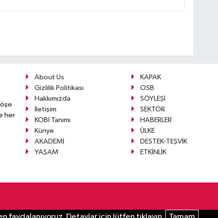
About Us
KAPAK
Gizlilik Politikası
OSB
Hakkımızda
SÖYLEŞİ
köşe
İletişim
SEKTÖR
e her
KOBİ Tanımı
HABERLER
Künye
ÜLKE
AKADEMİ
DESTEK-TEŞVİK
YAŞAM
ETKİNLİK
n faydalanıyoruz. Detaylar için lütfen tıklayın.
Tamam