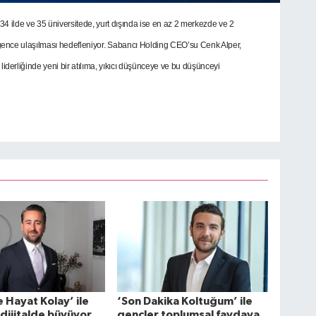
34 ilde ve 35 üniversitede, yurt dışında ise en az 2 merkezde ve 2
gence ulaşılması hedefleniyor.
Sabancı Holding CEO’su Cenk Alper,
derliğinde yeni bir atılıma, yıkıcı düşünceye ve bu düşünceyi
e Hayat Kolay’ ile
‘Son Dakika Koltuğum’ ile
 dijitalde büyüyor
gençler toplumsal faydaya