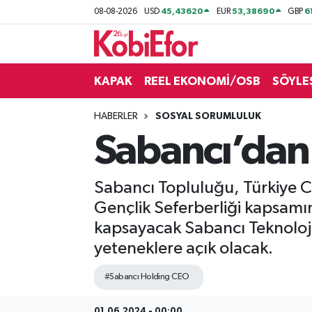
45,43620
53,38690
6
08-08-2026
USD
EUR
GBP
AKADEMİ
KAPAK
REEL EKONOMİ/OSB
SÖYLE
BİLİŞİM PANO
HABERLER
SOSYAL SORUMLULUK
DESTEK-TEŞVİK
Sabancı’dan
ETKİNLİK
Sabancı Topluluğu, Türkiye Cum
GÜNCEL
Gençlik Seferberliği kapsamı
kapsayacak Sabancı Teknoloji
HABERLER
yeteneklere açık olacak.
KAPAK
#Sabancı Holding CEO
OSB
01.06.2024 - 00:00