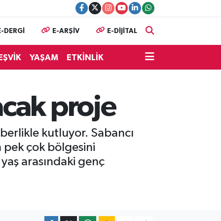
E-DERGİ
E-ARŞİV
E-DİJİTAL
EŞVİK
YAŞAM
ETKİNLİK
cak proje
rberlikle kutluyor. Sabancı
 pek çok bölgesini
 yaş arasındaki genç