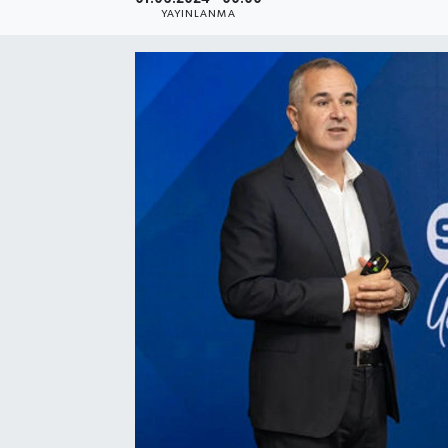
YAYINLANMA
SEKTÖR
ŞİRKET PANO
SÖYLEŞİ
ÜLKE
YAŞAM