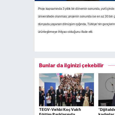
Proje kapsamında 3 yıllık bir dönemin sonunda, yurt içinde 
üniversitede olunması; projenin sonunda ise en az 30 bin 
dünyada yaşanan dönüşüm ışığında, Türkiye’nin gençlerin li
ürünleştirmeye ihtiyacı olduğunu ifade etti.
Bunlar da ilginizi çekebilir
TEGV-Vehbi Koç Vakfı
‘Dijitald
Eğitim Parklarında
kadınlar