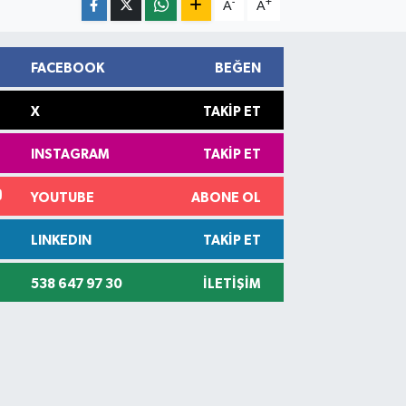
-
+
A
A
FACEBOOK
BEĞEN
X
TAKIP ET
INSTAGRAM
TAKIP ET
YOUTUBE
ABONE OL
LINKEDIN
TAKIP ET
538 647 97 30
İLETIŞIM