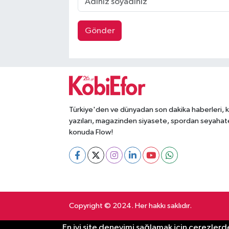
Gönder
Türkiye'den ve dünyadan son dakika haberleri, 
yazıları, magazinden siyasete, spordan seyahat
konuda Flow!
Copyright © 2024. Her hakkı saklıdır.
En iyi site deneyimi sağlamak için çerezlerde