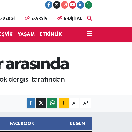
E-DERGİ
E-ARŞİV
E-DİJİTAL
EŞVİK
YAŞAM
ETKİNLİK
r arasında
ok dergisi tarafından
-
+
A
A
FACEBOOK
BEĞEN