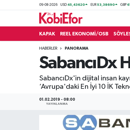
45,43620
53,38690
6
09-08-2026
USD
EUR
GBP
AKADEMİ
KAPAK
REEL EKONOMİ/OSB
SÖYLE
BİLİŞİM PANO
HABERLER
PANORAMA
DESTEK-TEŞVİK
SabancıDx HR
ETKİNLİK
SabancıDx'in dijital insan k
GÜNCEL
‘Avrupa'daki En İyi 10 İK Tekno
HABERLER
01.02.2019 - 08:00
YAYINLANMA
KAPAK
OSB