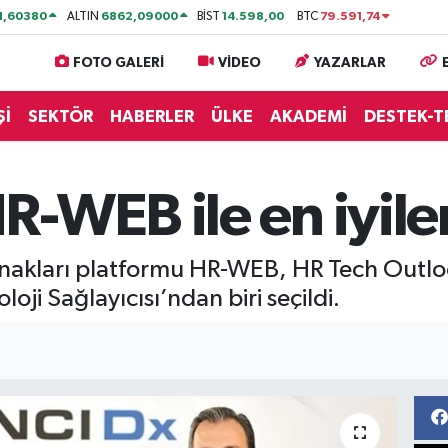
1,60380
6862,09000
14.598,00
79.591,74
ALTIN
BİST
BTC
FOTO GALERİ
VİDEO
YAZARLAR
Şİ
SEKTÖR
HABERLER
ÜLKE
AKADEMİ
DESTEK-T
-WEB ile en iyile
aynakları platformu HR-WEB, HR Tech Outlo
loji Sağlayıcısı’ndan biri seçildi.