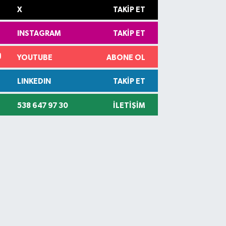
X
TAKIP ET
INSTAGRAM
TAKIP ET
YOUTUBE
ABONE OL
LINKEDIN
TAKIP ET
538 647 97 30
İLETIŞIM