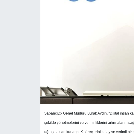
SEKTÖR
ŞİRKET PANO
SÖYLEŞİ
ÜLKE
YAŞAM
SabancıDx Genel Müdürü Burak Aydın, "Dijital insan ka
şekilde yönetmelerini ve verimliliklerini artırmalarını sa
uğraşmaktan kurtarıp İK süreçlerini kolay ve verimli bir