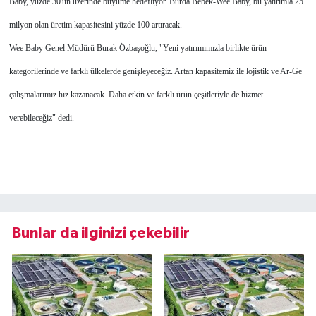
Baby, yüzde 30'un üzerinde büyüme hedefliyor. Burda Bebek-Wee Baby, bu yatırımla 25
milyon olan üretim kapasitesini yüzde 100 artıracak.
Wee Baby Genel Müdürü Burak Özbaşoğlu, "Yeni yatırımımızla birlikte ürün
kategorilerinde ve farklı ülkelerde genişleyeceğiz. Artan kapasitemiz ile lojistik ve Ar-Ge
çalışmalarımız hız kazanacak. Daha etkin ve farklı ürün çeşitleriyle de hizmet
verebileceğiz" dedi.
Bunlar da ilginizi çekebilir