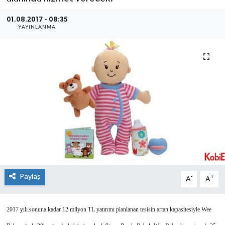
SEKTÖR
01.08.2017 - 08:35
YAYINLANMA
ŞİRKET PANO
SÖYLEŞİ
ÜLKE
YAŞAM
Paylaş
-
+
A
A
2017 yılı sonuna kadar 12 milyon TL yatırımı planlanan tesisin artan kapasitesiyle Wee