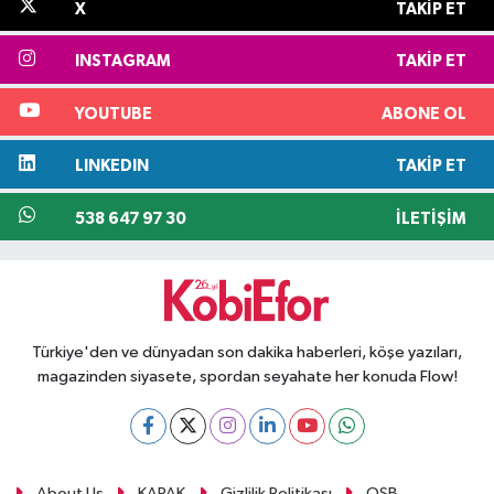
X
TAKIP ET
INSTAGRAM
TAKIP ET
YOUTUBE
ABONE OL
LINKEDIN
TAKIP ET
538 647 97 30
İLETIŞIM
Türkiye'den ve dünyadan son dakika haberleri, köşe yazıları,
magazinden siyasete, spordan seyahate her konuda Flow!
About Us
KAPAK
Gizlilik Politikası
OSB