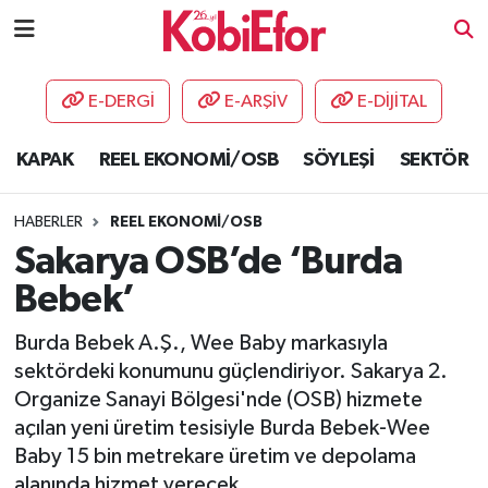
AKADEMİ
E-DERGİ
E-ARŞİV
E-DİJİTAL
BİLİŞİM PANO
KAPAK
REEL EKONOMİ/OSB
SÖYLEŞİ
SEKTÖR
DESTEK-TEŞVİK
HABERLER
REEL EKONOMİ/OSB
ETKİNLİK
Sakarya OSB’de ‘Burda
Bebek’
GÜNCEL
Burda Bebek A.Ş., Wee Baby markasıyla
HABERLER
sektördeki konumunu güçlendiriyor. Sakarya 2.
Organize Sanayi Bölgesi'nde (OSB) hizmete
KAPAK
açılan yeni üretim tesisiyle Burda Bebek-Wee
Baby 15 bin metrekare üretim ve depolama
OSB
alanında hizmet verecek.