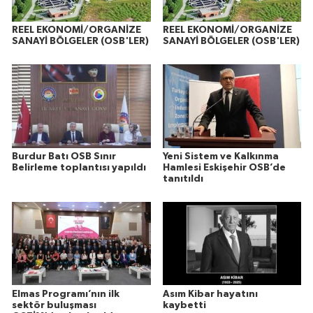
REEL EKONOMİ/ORGANİZE
REEL EKONOMİ/ORGANİZE
SANAYİ BÖLGELER (OSB'LER)
SANAYİ BÖLGELER (OSB'LER)
Burdur Batı OSB Sınır
Yeni Sistem ve Kalkınma
Belirleme toplantısı yapıldı
Hamlesi Eskişehir OSB’de
tanıtıldı
Elmas Programı’nın ilk
Asım Kibar hayatını
sektör buluşması
kaybetti