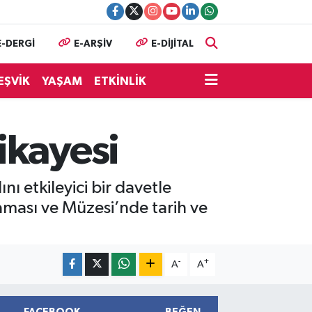
E-DERGİ
E-ARŞİV
E-DİJİTAL
EŞVİK
YAŞAM
ETKİNLİK
ikayesi
 etkileyici bir davetle
ması ve Müzesi’nde tarih ve
-
+
A
A