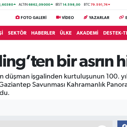
1,60380
6862,09000
14.598,00
79.591,74
ALTIN
BİST
BTC
FOTO GALERİ
VİDEO
YAZARLAR
Şİ
SEKTÖR
HABERLER
ÜLKE
AKADEMİ
DESTEK-T
g’ten bir asrın h
düşman işgalinden kurtuluşunun 100. yılını
 Gaziantep Savunması Kahramanlık Panora
ldu.