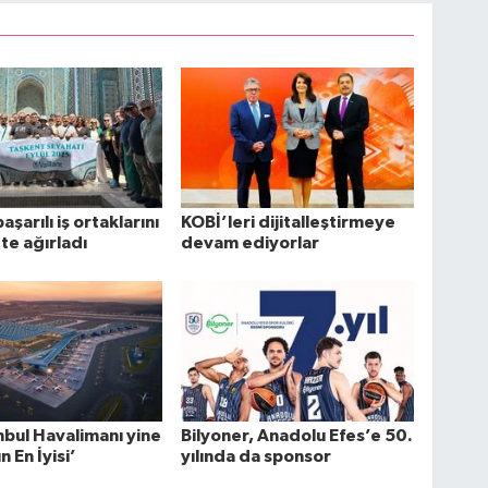
başarılı iş ortaklarını
KOBİ’leri dijitalleştirmeye
te ağırladı
devam ediyorlar
nbul Havalimanı yine
Bilyoner, Anadolu Efes’e 50.
 En İyisi’
yılında da sponsor