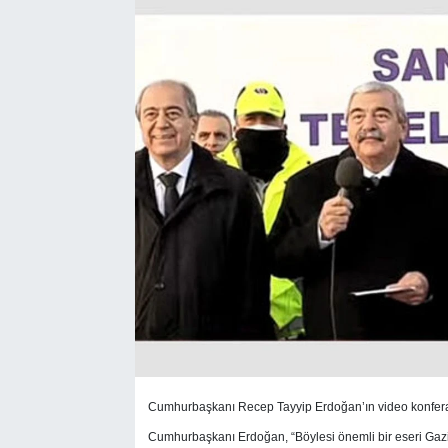
SEKTÖR
ŞİRKET PANO
SÖYLEŞİ
ÜLKE
YAŞAM
Cumhurbaşkanı Recep Tayyip Erdoğan’ın video konferans
Cumhurbaşkanı Erdoğan, “Böylesi önemli bir eseri Gaz