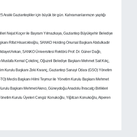
ralık Gaziantepliler için büyük bir gün. Kahramanlarımızın yaptığı
illeri Nejat Koçer ile Bayram Yılmazkaya, Gaziantep Büyükşehir Belediye
aşkanı Rifat Hisarcıklıoğlu, SANKO Holding Onursal Başkanı Abdulkadir
ayet Arıkan, SANKO Üniversitesi Rektörü Prof. Dr. Güner Dağlı,
Mustafa Kemal Çokdinç, Oğuzeli Belediye Başkanı Mehmet Sait Kılıç,
m Kurulu Başkanı Zeki Kıvanç, Gaziantep Sanayi Odası (GSO) Yönetim
GTO) Meclis Başkanı Hilmi Teymur ile Yönetim Kurulu Başkanı Mehmet
Kurulu Başkanı Mehmet Akıncı, Güneydoğu Anadolu İhracatçı Birlikleri
Yönetim Kurulu Üyeleri Cengiz Konukoğlu, Yiğitcan Konukoğlu, Alperen