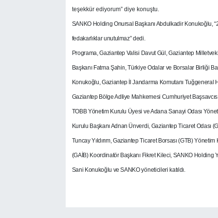
teşekkür ediyorum” diye konuştu.
SANKO Holding Onursal Başkanı Abdulkadir Konukoğlu, “25 A
fedakarlıklar unutulmaz” dedi.
Programa, Gaziantep Valisi Davut Gül, Gaziantep Milletvek
Başkanı Fatma Şahin, Türkiye Odalar ve Borsalar Birliği B
Konukoğlu, Gaziantep İl Jandarma Komutanı Tuğgeneral Hid
Gaziantep Bölge Adliye Mahkemesi Cumhuriyet Başsavcısı 
TOBB Yönetim Kurulu Üyesi ve Adana Sanayi Odası Yöneti
Kurulu Başkanı Adnan Ünverdi, Gaziantep Ticaret Odası (
Tuncay Yıldırım, Gaziantep Ticaret Borsası (GTB) Yönetim 
(GAİB) Koordinatör Başkanı Fikret Kileci, SANKO Holding 
Sani Konukoğlu ve SANKO yöneticileri katıldı.