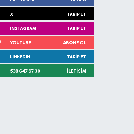
FACEBOOK
BEĞEN
X
TAKIP ET
INSTAGRAM
TAKIP ET
YOUTUBE
ABONE OL
LINKEDIN
TAKIP ET
538 647 97 30
İLETIŞIM