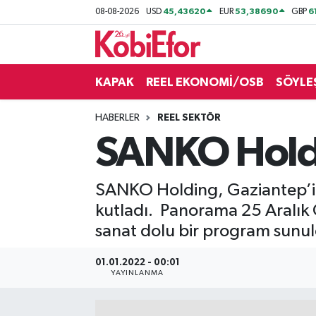
45,43620
53,38690
6
08-08-2026
USD
EUR
GBP
AKADEMİ
KAPAK
REEL EKONOMİ/OSB
SÖYLE
BİLİŞİM PANO
HABERLER
REEL SEKTÖR
DESTEK-TEŞVİK
SANKO Holdin
ETKİNLİK
SANKO Holding, Gaziantep’in 
GÜNCEL
kutladı. Panorama 25 Aralık
sanat dolu bir program sunu
HABERLER
01.01.2022 - 00:01
KAPAK
YAYINLANMA
OSB