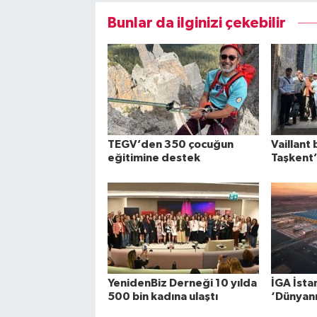
Bunlar da ilginizi çekebilir
TEGV’den 350 çocuğun
Vaillant 
eğitimine destek
Taşkent’
YenidenBiz Derneği 10 yılda
İGA İsta
500 bin kadına ulaştı
‘Dünyanın