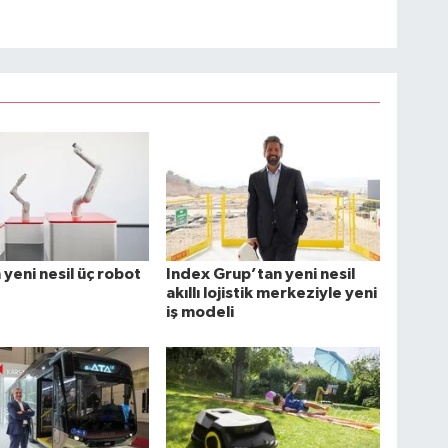
yeni nesil üç robot
Index Grup’tan yeni nesil
akıllı lojistik merkeziyle yeni
iş modeli