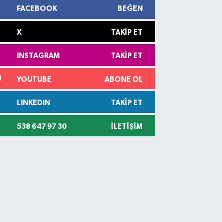
FACEBOOK
BEĞEN
X
TAKIP ET
INSTAGRAM
TAKIP ET
YOUTUBE
ABONE OL
LINKEDIN
TAKIP ET
538 647 97 30
İLETIŞIM