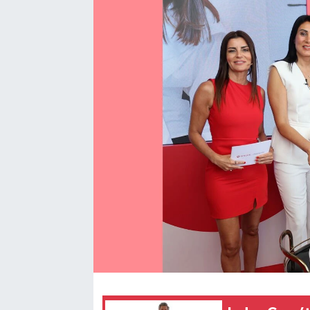
SEKTÖR
ŞİRKET PANO
SÖYLEŞİ
ÜLKE
YAŞAM