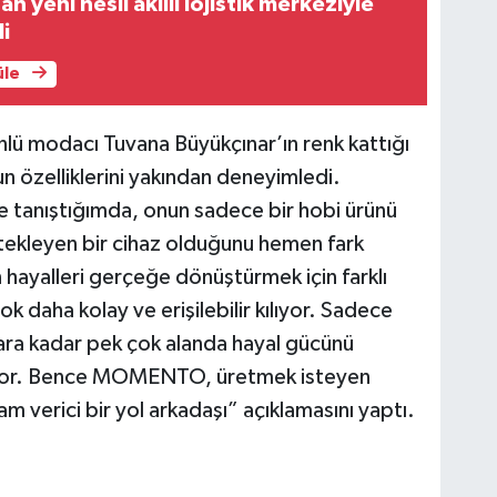
n yeni nesil akıllı lojistik merkeziyle
li
üle
lü modacı Tuvana Büyükçınar’ın renk kattığı
 özelliklerini yakından deneyimledi.
tanıştığımda, onun sadece bir hobi ürünü
stekleyen bir cihaz olduğunu hemen fark
ayalleri gerçeğe dönüştürmek için farklı
daha kolay ve erişilebilir kılıyor. Sadece
ara kadar pek çok alanda hayal gücünü
ıyor. Bence MOMENTO, üretmek isteyen
m verici bir yol arkadaşı” açıklamasını yaptı.