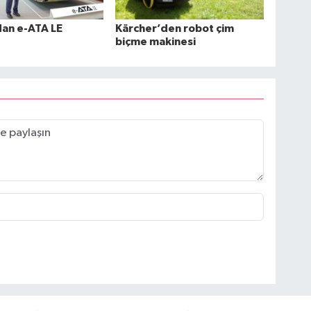
dan e-ATA LE
Kärcher’den robot çim
biçme makinesi