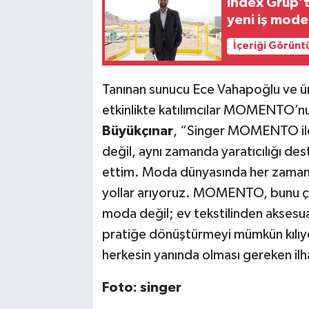
Index Grup’ta
yeni iş mode
İçeriği Görünt
Tanınan sunucu Ece Vahapoğlu ve ün
etkinlikte katılımcılar MOMENTO’nun
Büyükçınar
, “Singer MOMENTO ile 
değil, aynı zamanda yaratıcılığı de
ettim. Moda dünyasında her zaman h
yollar arıyoruz. MOMENTO, bunu çok 
moda değil; ev tekstilinden aksesu
pratiğe dönüştürmeyi mümkün kıl
herkesin yanında olması gereken ilha
Foto: singer