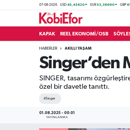
45,43620
53,38690
6
07-08-2026
USD
EUR
GBP
AKADEMİ
KAPAK
REEL EKONOMİ/OSB
SÖYLE
BİLİŞİM PANO
HABERLER
AKILLI YAŞAM
DESTEK-TEŞVİK
Singer’de
ETKİNLİK
SINGER, tasarımı özgürleştir
GÜNCEL
özel bir davetle tanıttı.
HABERLER
#Singer
KAPAK
01.08.2025 - 00:01
YAYINLANMA
OSB