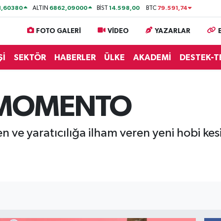
1,60380
6862,09000
14.598,00
79.591,74
ALTIN
BİST
BTC
FOTO GALERİ
VİDEO
YAZARLAR
Şİ
SEKTÖR
HABERLER
ÜLKE
AKADEMİ
DESTEK-T
n MOMENTO
en ve yaratıcılığa ilham veren yeni hobi