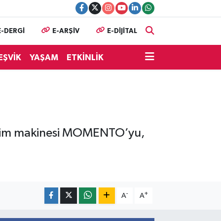
E-DERGİ
E-ARŞİV
E-DİJİTAL
EŞVİK
YAŞAM
ETKİNLİK
 kesim makinesi MOMENTO’yu,
-
+
A
A