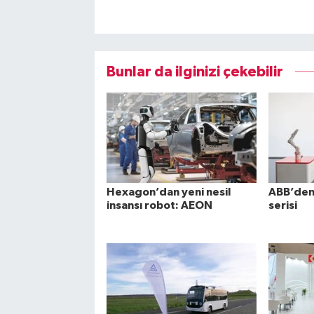
Bunlar da ilginizi çekebilir
Hexagon’dan yeni nesil
ABB’den 
insansı robot: AEON
serisi