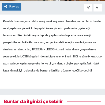
Paylaş
-
+
A
A
Panelde iklim ve çevre odaklı enerji ve ekserji çözümlemeleri, sürdürülebilir kentler
ve altyapılarına yönelik AI ile yapılabilecek yönetim yaklaşımları, geleceğin
tasarımları, ülkemizdeki ve yurtdışında yapılaşmalarda planlama ve enerji
perspektifinden farklılıklar ve sonuçları, yenilenebilir enerji sistemleri, ulusal ve
uluslararası standartlar, BREEAM - LEEDS vb. sertifikalandırma çalışmaları ve
çevreye etkileri, OSB bölgelerinde simbiyoz ve enerji verimliliğine yönelik kısa-orta-
uzun vadede yapılması gerekenler ve birçok alanda bilgiler paylaşıldı, farkındalık
kazandırmak için gelecekte de benzer etkinlikler düzenleneceği kaydedildi.
Bunlar da ilginizi çekebilir