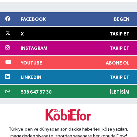
FACEBOOK
BEĞEN
X
TAKIP ET
INSTAGRAM
TAKIP ET
YOUTUBE
ABONE OL
LINKEDIN
TAKIP ET
538 647 97 30
İLETIŞIM
Türkiye'den ve dünyadan son dakika haberleri, köşe yazıları,
magazinden siyasete, spordan seyahate her konuda Flow!