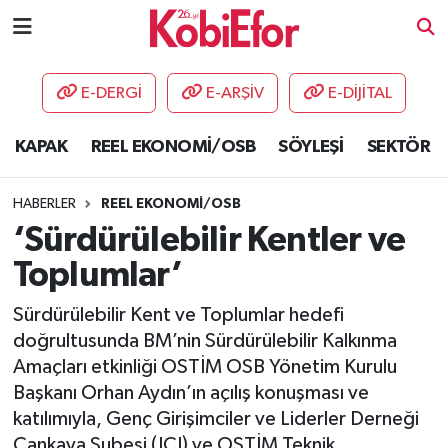
AKADEMİ
E-DERGİ
E-ARŞİV
E-DİJİTAL
BİLİŞİM PANO
KAPAK
REEL EKONOMİ/OSB
SÖYLEŞİ
SEKTÖR
DESTEK-TEŞVİK
HABERLER
REEL EKONOMİ/OSB
ETKİNLİK
‘Sürdürülebilir Kentler ve
Toplumlar’
GÜNCEL
Sürdürülebilir Kent ve Toplumlar hedefi
HABERLER
doğrultusunda BM’nin Sürdürülebilir Kalkınma
Amaçları etkinliği OSTİM OSB Yönetim Kurulu
KAPAK
Başkanı Orhan Aydın’ın açılış konuşması ve
katılımıyla, Genç Girişimciler ve Liderler Derneği
OSB
Çankaya Şubesi (JCI) ve OSTİM Teknik