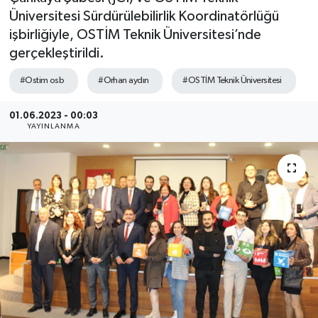
Üniversitesi Sürdürülebilirlik Koordinatörlüğü
SEKTÖR
işbirliğiyle, OSTİM Teknik Üniversitesi’nde
gerçekleştirildi.
ŞİRKET PANO
#Ostim osb
#Orhan aydın
#OSTİM Teknik Üniversitesi
SÖYLEŞİ
01.06.2023 - 00:03
YAYINLANMA
ÜLKE
YAŞAM