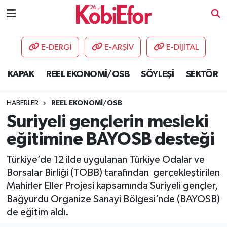
AKADEMİ
E-DERGİ
E-ARŞİV
E-DİJİTAL
BİLİŞİM PANO
KAPAK
REEL EKONOMİ/OSB
SÖYLEŞİ
SEKTÖR
DESTEK-TEŞVİK
HABERLER
REEL EKONOMİ/OSB
ETKİNLİK
Suriyeli gençlerin mesleki
eğitimine BAYOSB desteği
GÜNCEL
Türkiye’de 12 ilde uygulanan Türkiye Odalar ve
HABERLER
Borsalar Birliği (TOBB) tarafından gerçekleştirilen
Mahirler Eller Projesi kapsamında Suriyeli gençler,
KAPAK
Bağyurdu Organize Sanayi Bölgesi’nde (BAYOSB)
de eğitim aldı.
OSB