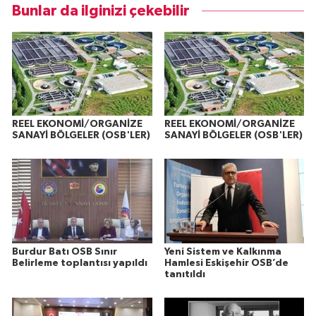
Bunlar da ilginizi çekebilir
REEL EKONOMİ/ORGANİZE
REEL EKONOMİ/ORGANİZE
SANAYİ BÖLGELER (OSB'LER)
SANAYİ BÖLGELER (OSB'LER)
Burdur Batı OSB Sınır
Yeni Sistem ve Kalkınma
Belirleme toplantısı yapıldı
Hamlesi Eskişehir OSB’de
tanıtıldı