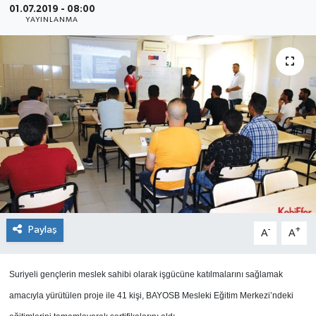
01.07.2019 - 08:00
YAYINLANMA
SEKTÖR
ŞİRKET PANO
SÖYLEŞİ
ÜLKE
YAŞAM
Paylaş
-
+
A
A
Suriyeli gençlerin meslek sahibi olarak işgücüne katılmalarını sağlamak
amacıyla yürütülen proje ile 41 kişi, BAYOSB Mesleki Eğitim Merkezi’ndeki