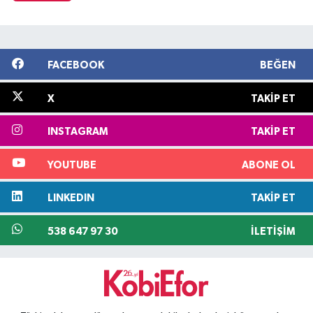
FACEBOOK
BEĞEN
X
TAKIP ET
INSTAGRAM
TAKIP ET
YOUTUBE
ABONE OL
LINKEDIN
TAKIP ET
538 647 97 30
İLETIŞIM