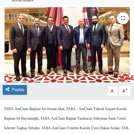
YAYINLANMA
SEKTÖR
ŞİRKET PANO
SÖYLEŞİ
ÜLKE
YAŞAM
Paylaş
-
+
A
A
TABA-AmCham Başkanı Ali Osman Akat, TABA – AmCham Yüksek İstişare Kurulu
Başkanı Ali Bayramoğlu, TABA-AmCham Başkan Yardımcısı Süleyman Sanlı, Genel
Sekreter Tugbay Akbulut, TABA-AmCham Yönetim Kurulu Üyesi Hakan Avdan, TAB-