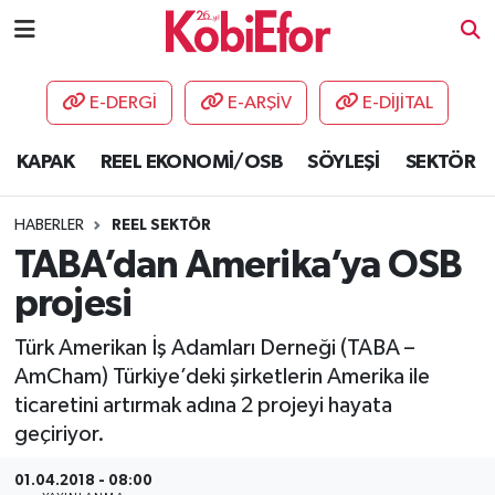
AKADEMİ
E-DERGİ
E-ARŞİV
E-DİJİTAL
BİLİŞİM PANO
KAPAK
REEL EKONOMİ/OSB
SÖYLEŞİ
SEKTÖR
DESTEK-TEŞVİK
HABERLER
REEL SEKTÖR
ETKİNLİK
TABA’dan Amerika’ya OSB
projesi
GÜNCEL
Türk Amerikan İş Adamları Derneği (TABA –
HABERLER
AmCham) Türkiye’deki şirketlerin Amerika ile
ticaretini artırmak adına 2 projeyi hayata
KAPAK
geçiriyor.
OSB
01.04.2018 - 08:00