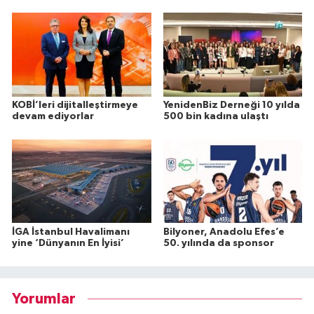
KOBİ’leri dijitalleştirmeye
YenidenBiz Derneği 10 yılda
devam ediyorlar
500 bin kadına ulaştı
İGA İstanbul Havalimanı
Bilyoner, Anadolu Efes’e
yine ‘Dünyanın En İyisi’
50. yılında da sponsor
Yorumlar