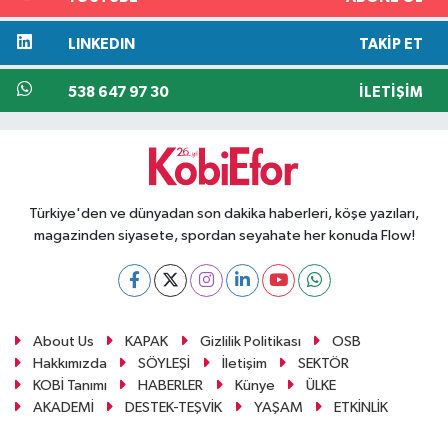
LINKEDIN
TAKIP ET
538 647 97 30
İLETIŞIM
Türkiye'den ve dünyadan son dakika haberleri, köşe yazıları,
magazinden siyasete, spordan seyahate her konuda Flow!
About Us
KAPAK
Gizlilik Politikası
OSB
Hakkımızda
SÖYLEŞİ
İletişim
SEKTÖR
KOBİ Tanımı
HABERLER
Künye
ÜLKE
AKADEMİ
DESTEK-TEŞVİK
YAŞAM
ETKİNLİK