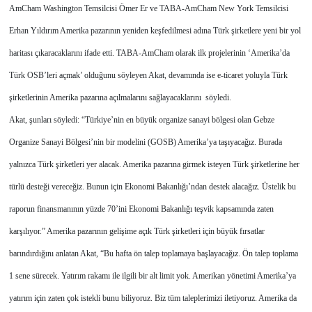
AmCham Washington Temsilcisi Ömer Er ve TABA-AmCham New York Temsilcisi
Erhan Yıldırım Amerika pazarının yeniden keşfedilmesi adına Türk şirketlere yeni bir yol
haritası çıkaracaklarını ifade etti. TABA-AmCham olarak ilk projelerinin ‘Amerika’da
Türk OSB’leri açmak’ olduğunu söyleyen Akat, devamında ise e-ticaret yoluyla Türk
şirketlerinin Amerika pazarına açılmalarını sağlayacaklarını söyledi.
Akat, şunları söyledi: “Türkiye’nin en büyük organize sanayi bölgesi olan Gebze
Organize Sanayi Bölgesi’nin bir modelini (GOSB) Amerika’ya taşıyacağız. Burada
yalnızca Türk şirketleri yer alacak. Amerika pazarına girmek isteyen Türk şirketlerine her
türlü desteği vereceğiz. Bunun için Ekonomi Bakanlığı’ndan destek alacağız. Üstelik bu
raporun finansmanının yüzde 70’ini Ekonomi Bakanlığı teşvik kapsamında zaten
karşılıyor.” Amerika pazarının gelişime açık Türk şirketleri için büyük fırsatlar
barındırdığını anlatan Akat, “Bu hafta ön talep toplamaya başlayacağız. Ön talep toplama
1 sene sürecek. Yatırım rakamı ile ilgili bir alt limit yok. Amerikan yönetimi Amerika’ya
yatırım için zaten çok istekli bunu biliyoruz. Biz tüm taleplerimizi iletiyoruz. Amerika da