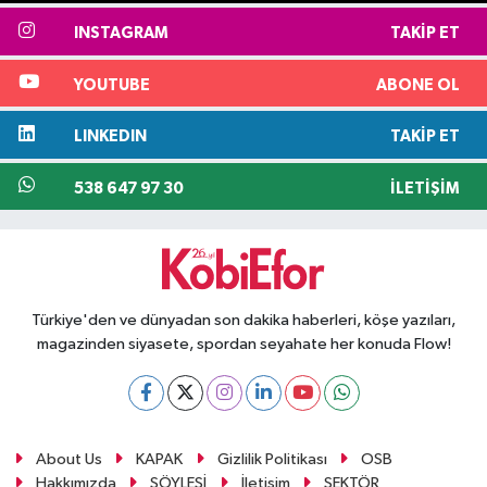
INSTAGRAM
TAKIP ET
YOUTUBE
ABONE OL
LINKEDIN
TAKIP ET
538 647 97 30
İLETIŞIM
Türkiye'den ve dünyadan son dakika haberleri, köşe yazıları,
magazinden siyasete, spordan seyahate her konuda Flow!
About Us
KAPAK
Gizlilik Politikası
OSB
Hakkımızda
SÖYLEŞİ
İletişim
SEKTÖR