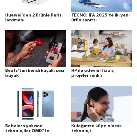
Huawei’den 2 ürünle Paris
TECNO, IFA 2025’te iki yeni
lansmanı
ürün tanıttı
Beats’tan kendi küçük, sesi
HP ile ödevler hazır,
büyük
projeler renkli
Babalara yakışan
Kulağınıza küpe olacak
teknolojiler OMIX’te
teknoloji