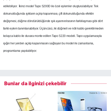
edilebiliyor.
İkinci model Tapo S200D ile özel eylemler oluşturulabiliyor. Tek
dokunulduğunda ışıkların açılıp kapanması, çift dokunulduğunda efektin
değişmesi, düğme döndürüldüğünde ışık ayarının/ısısının farklılaşması gibi dört
farklı eylem tanımlanabiliyor.
Üçüncüsü, iki düğmeli ve nötr kablo gerektirmeden
kolayca kablo ile duvara monte edilen Tapo S220 modeli. Tapo uygulamasıyla
ışığın her yerden açılıp kapanmasını sağlayan bu model ile zamanlama,
programlama yapılabiliyor.
Bunlar da ilginizi çekebilir