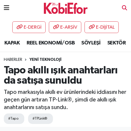
AKADEMİ
E-DERGİ
E-ARŞİV
E-DİJİTAL
BİLİŞİM PANO
KAPAK
REEL EKONOMİ/OSB
SÖYLEŞİ
SEKTÖR
DESTEK-TEŞVİK
HABERLER
YENİ TEKNOLOJİ
ETKİNLİK
Tapo akıllı ışık anahtarları
da satışa sunuldu
GÜNCEL
Tapo markasıyla akıllı ev ürünlerindeki iddiasını her
HABERLER
geçen gün artıran TP-Link®, şimdi de akıllı ışık
anahtarlarını satışa sundu.
KAPAK
#Tapo
#TPLink®
OSB