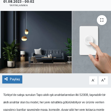
01.08.2023 - 00:02
YAYINLANMA
SEKTÖR
ŞİRKET PANO
SÖYLEŞİ
ÜLKE
YAŞAM
Paylaş
-
+
A
A
Türkiye’de satışa sunulan Tapo akıllı ışık anahtarlarından ilki S200B, taşınabilir bir
akıllı anahtar olan bu model, her yere rahatlıkla götürülebiliyor
ve ürünle verilen
yapıştırıcı bantlar
sayesinde masa, komodin, duvar gibi her yere kolayca monte