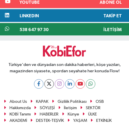
YOUTUBE
ABONE OL
LINKEDIN
TAKIP ET
538 647 97 30
İLETIŞIM
Türkiye'den ve dünyadan son dakika haberleri, köşe yazıları,
magazinden siyasete, spordan seyahate her konuda Flow!
About Us
KAPAK
Gizlilik Politikası
OSB
Hakkımızda
SÖYLEŞİ
İletişim
SEKTÖR
KOBİ Tanımı
HABERLER
Künye
ÜLKE
AKADEMİ
DESTEK-TEŞVİK
YAŞAM
ETKİNLİK