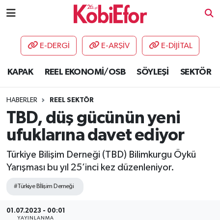
AKADEMİ
E-DERGİ
E-ARŞİV
E-DİJİTAL
BİLİŞİM PANO
KAPAK
REEL EKONOMİ/OSB
SÖYLEŞİ
SEKTÖR
DESTEK-TEŞVİK
HABERLER
REEL SEKTÖR
ETKİNLİK
TBD, düş gücünün yeni
ufuklarına davet ediyor
GÜNCEL
Türkiye Bilişim Derneği (TBD) Bilimkurgu Öykü
HABERLER
Yarışması bu yıl 25’inci kez düzenleniyor.
KAPAK
#Türkiye Bİlişim Derneği
01.07.2023 - 00:01
OSB
YAYINLANMA