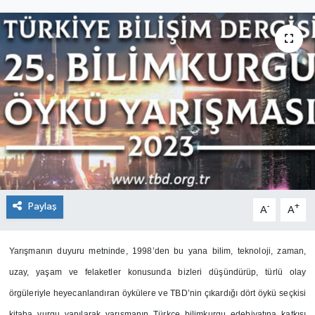
SEKTÖR
ŞİRKET PANO
SÖYLEŞİ
ÜLKE
YAŞAM
Paylaş
-
+
A
A
Yarışmanın duyuru metninde, 1998’den bu yana bilim, teknoloji, zaman,
uzay, yaşam ve felaketler konusunda bizleri düşündürüp, türlü olay
örgüleriyle heyecanlandıran öykülere ve TBD’nin çıkardığı dört öykü seçkisi
kitaba vurgu yapılarak yarışmanın Türkçe bilimkurgu edebiyatına katkısı