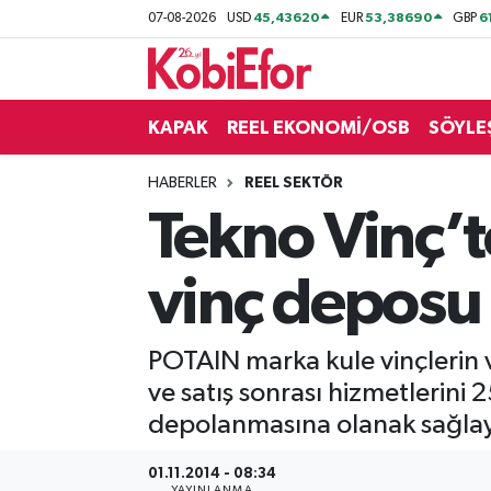
45,43620
53,38690
6
07-08-2026
USD
EUR
GBP
AKADEMİ
KAPAK
REEL EKONOMİ/OSB
SÖYLE
BİLİŞİM PANO
HABERLER
REEL SEKTÖR
DESTEK-TEŞVİK
Tekno Vinç’t
ETKİNLİK
vinç deposu
GÜNCEL
POTAIN marka kule vinçlerin
HABERLER
ve satış sonrası hizmetlerini 
KAPAK
depolanmasına olanak sağlaya
OSB
01.11.2014 - 08:34
YAYINLANMA