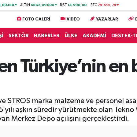
1,60380
6862,09000
14.598,00
79.591,74
ALTIN
BİST
BTC
FOTO GALERİ
VİDEO
YAZARLAR
Şİ
SEKTÖR
HABERLER
ÜLKE
AKADEMİ
DESTEK-T
en Türkiye’nin en 
 ve STROS marka malzeme ve personel asan
25 yılı aşkın süredir yürütmekte olan Tekno
n Merkez Depo açılışını gerçekleştirdi.