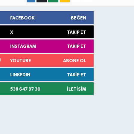
FACEBOOK
BEĞEN
X
TAKIP ET
INSTAGRAM
TAKIP ET
YOUTUBE
ABONE OL
LINKEDIN
TAKIP ET
538 647 97 30
İLETIŞIM