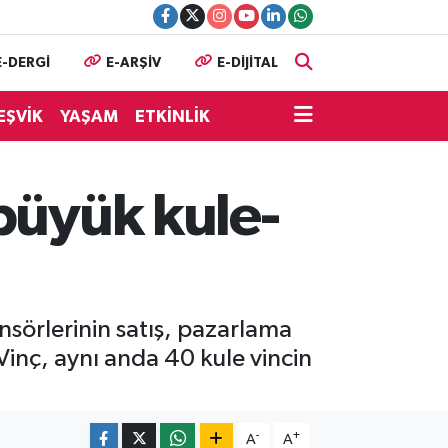
E-DERGİ
E-ARŞİV
E-DİJİTAL
EŞVİK
YAŞAM
ETKİNLİK
büyük kule-
sörlerinin satış, pazarlama
 Vinç, aynı anda 40 kule vincin
-
+
A
A