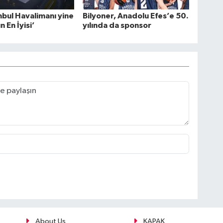
nbul Havalimanı yine
Bilyoner, Anadolu Efes’e 50.
 En İyisi’
yılında da sponsor
About Us
KAPAK