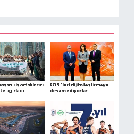
başarılı iş ortaklarını
KOBİ’leri dijitalleştirmeye
te ağırladı
devam ediyorlar