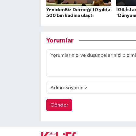
YenidenBiz Derneği 10 yılda
İGA İsta
500 bin kadına ulaştı
‘Dünyanın
Yorumlar
Gönder