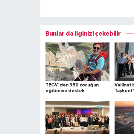
Bunlar da ilginizi çekebilir
TEGV’den 350 çocuğun
Vaillant 
eğitimine destek
Taşkent’